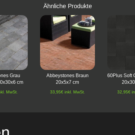
Ähnliche Produkte
ones Grau
Abbeystones Braun
60Plus Soft 
20x30x6 cm
20x5x7 cm
20x30
nkl. MwSt.
33,95
€
inkl. MwSt.
32,95
€
i
en