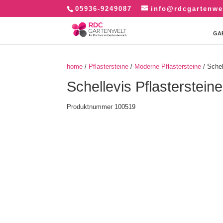
05936-9249087
info@rdcgartenwe
GA
home
/
Pflastersteine
/
Moderne Pflastersteine
/ Sche
Schellevis Pflasterste
Produktnummer 100519