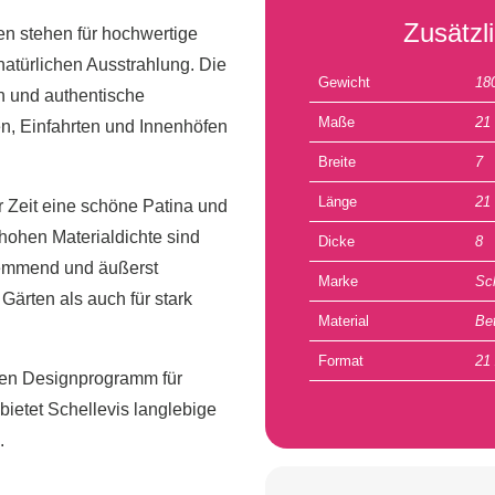
Zusätzl
ten stehen für hochwertige
natürlichen Ausstrahlung. Die
Gewicht
18
n und authentische
Maße
21
n, Einfahrten und Innenhöfen
Breite
7
Länge
21
r Zeit eine schöne Patina und
 hohen Materialdichte sind
Dicke
8
hhemmend und äußerst
Marke
Sc
 Gärten als auch für stark
Material
Be
Format
21 
gen Designprogramm für
ietet Schellevis langlebige
.