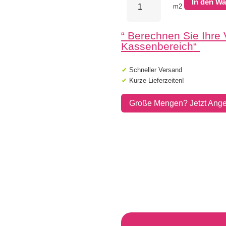
In den W
Pflastersteine
m2
21x7x8cm
Crème
“
Berechnen Sie Ihre
Menge
Kassenbereich
“
✔
Schneller Versand
✔
Kurze Lieferzeiten!
Große Mengen? Jetzt Ange