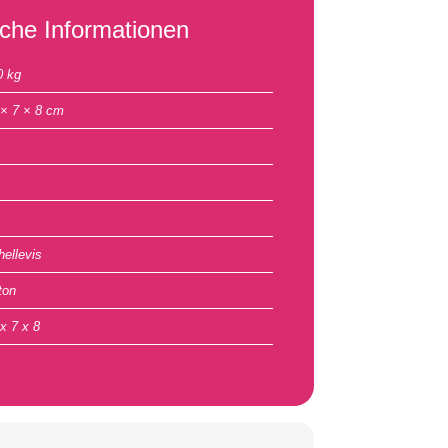
iche Informationen
0 kg
 × 7 × 8 cm
hellevis
ton
x 7 x 8