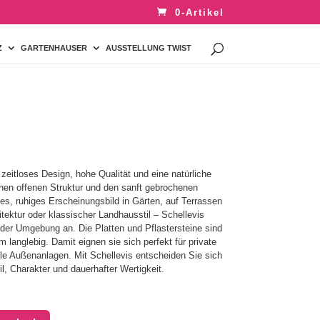
0-Artikel
Z
GARTENHAUSER
AUSSTELLUNG TWIST
 zeitloses Design, hohe Qualität und eine natürliche
schen offenen Struktur und den sanft gebrochenen
es, ruhiges Erscheinungsbild in Gärten, auf Terrassen
tektur oder klassischer Landhausstil – Schellevis
eder Umgebung an. Die Platten und Pflastersteine sind
m langlebig. Damit eignen sie sich perfekt für private
le Außenanlagen. Mit Schellevis entscheiden Sie sich
il, Charakter und dauerhafter Wertigkeit.