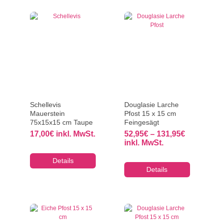
Schellevis
Douglasie Larche
Mauerstein
Pfost 15 x 15 cm
75x15x15 cm Taupe
Feingesägt
Preisspa
17,00
€
inkl. MwSt.
52,95
€
–
131,95
€
52,95€
inkl. MwSt.
bis
131,95€
Details
Details