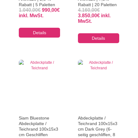
Rabatt | 5 Paletten
Rabatt | 20 Paletten
Ursprünglicher
Aktueller
Ursprünglicher
1.040,00
€
990,00
€
4.160,00
€
Preis
Preis
Preis
Aktueller
inkl. MwSt.
3.850,00
€
inkl.
war:
ist:
war:
Preis
MwSt.
1.040,00€
990,00€.
4.160,00€
ist:
3.850,00€.
Details
Details
Siam Bluestone
Abdeckplatte /
Abdeckplatte /
Teichrand 100x15x3
Teichrand 100x15x3
cm Dark Grey (6-
cm Geschliffen
seitig geschliffen, 8