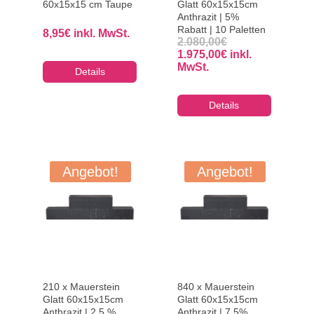
60x15x15 cm Taupe
Glatt 60x15x15cm
Anthrazit | 5%
Rabatt | 10 Paletten
8,95
€
inkl. MwSt.
Ursprünglicher
2.080,00
€
Preis
Aktueller
1.975,00
€
inkl.
war:
Preis
MwSt.
Details
2.080,00€
ist:
1.975,00€.
Details
Angebot!
Angebot!
210 x Mauerstein
840 x Mauerstein
Glatt 60x15x15cm
Glatt 60x15x15cm
Anthrazit | 2,5 %
Anthrazit | 7,5%