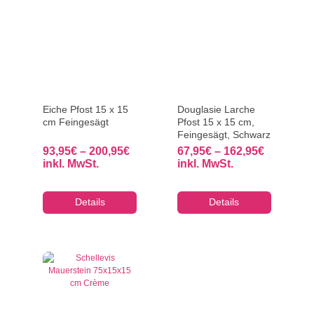
Eiche Pfost 15 x 15
Douglasie Larche
cm Feingesägt
Pfost 15 x 15 cm,
Feingesägt, Schwarz
Preisspanne:
Preisspa
93,95
€
–
200,95
€
67,95
€
–
162,95
€
93,95€
67,95€
inkl. MwSt.
inkl. MwSt.
bis
bis
200,95€
162,95€
Details
Details