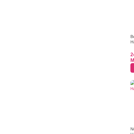
B
H
2
M
N