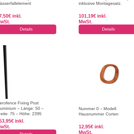
asserfallelement
inklusive Montagesatz.
7,50
€
inkl.
101,19
€
inkl.
wSt.
MwSt.
Details
Details
erofence Fixing Post
luminium – Länge: 50 –
Nummer 0 – Modell:
reite: 75 – Höhe: 2395
Hausnummer Corten
53,95
€
inkl.
wSt.
12,95
€
inkl.
MwSt.
Details