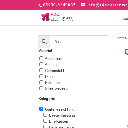
05936-9249087
info@rdcgartenwe
GA
home
Material
Aluminium
Andere
Cortenstahl
Dienst
Edelstahl
Stahl verzinkt
Kategorie
Garteneinrichtung
Beeteinfassung
Briefkasten
L
Feuerelemente