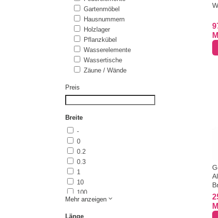
W
Gartenmöbel
Hausnummern
9
Holzlager
M
Pflanzkübel
Wasserelemente
Wassertische
Zäune / Wände
Preis
Breite
-
0
0.2
0.3
G
1
A
10
B
100
2
Mehr anzeigen
120
M
1200
Länge