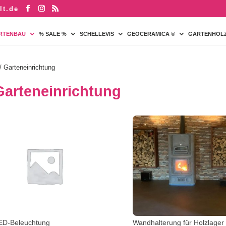
lt.de
RTENBAU
% SALE %
SCHELLEVIS
GEOCERAMICA ®
GARTENHOL
/ Garteneinrichtung
Garteneinrichtung
ED-Beleuchtung
Wandhalterung für Holzlager