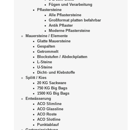
Fügen und Verarbeitung
Pflastersteine
Alle Pflastersteine
Großformat platten befahrbar
Antik Pflaster
Moderne Pflastersteine
Mauersteine / Elemente
Glatte Mauersteine
Gespalten
Getrommelt
Blockstufen / Abdeckplatten
L-Steine
U-Steine
Dicht- und Klebstoffe
Splitt / Kies
20 KG Sackware
750 KG Big Bags
1500 KG Big Bags
Entwässerung
ACO Slimline
ACO Glassline
ACO Roste
ACO Slotline
Punktablauf
Garteneinrichtung