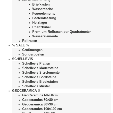
Briefkasten
Wassertische
Feuerelemente
Beeteinfassung
Holzlager
Pflanzkübel
Premium Rollrasen per Quadratmeter
Wasserelemente
Rollrasen
% SALE %
Großmengen
Sonderposten
SCHELLEVIS
Schellevis Platten
Schellevis Mauersteine
Schellevis Sitzelemente
Schellevis Bordsteine
Schellevis Blockstufen
Schellevis Muster
GEOCERAMICA ®
GeoCeramica 60x60cm
Geoceramica 80×80 cm
Geoceramica 90×90 cm
Geoceramica 100×100 cm