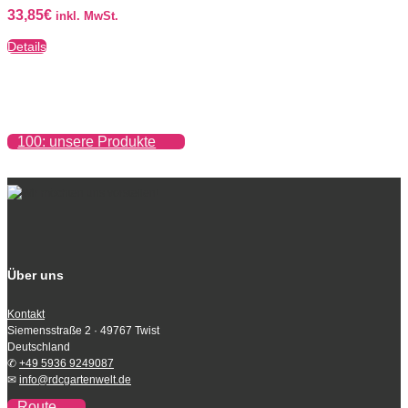
33,85
€
inkl. MwSt.
Details
100: unsere Produkte
Über uns
Kontakt
Siemensstraße 2 · 49767 Twist
Deutschland
✆
+49 5936 9249087
✉
info@rdcgartenwelt.de
Route