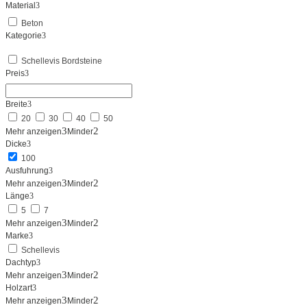
Material
Beton
Kategorie
Schellevis Bordsteine
Preis
Breite
20
30
40
50
Mehr anzeigen
Minder
Dicke
100
Ausfuhrung
Mehr anzeigen
Minder
Länge
5
7
Mehr anzeigen
Minder
Marke
Schellevis
Dachtyp
Mehr anzeigen
Minder
Holzart
Mehr anzeigen
Minder