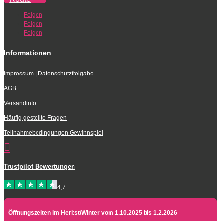
Folgen
Folgen
Folgen
Informationen
Impressum
|
Datenschutzfreigabe
AGB
Versandinfo
Häufig gestellte Fragen
Teilnahmebedingungen Gewinnspiel

Trustpilot Bewertungen
4,7
Öffnungszeiten im Herbst/Winter vom 1.10.2025 bis 1.2.2026