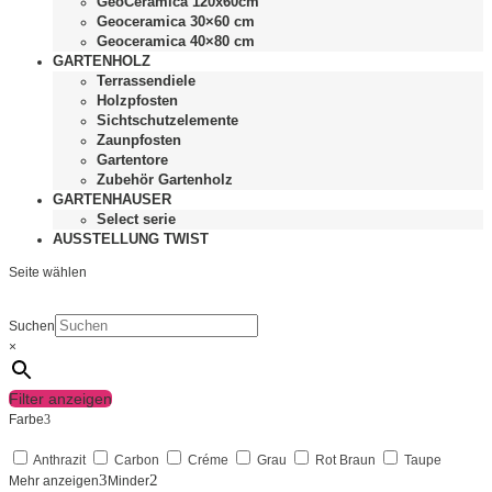
GeoCeramica 120x60cm
Geoceramica 30×60 cm
Geoceramica 40×80 cm
GARTENHOLZ
Terrassendiele
Holzpfosten
Sichtschutzelemente
Zaunpfosten
Gartentore
Zubehör Gartenholz
GARTENHAUSER
Select serie
AUSSTELLUNG TWIST
Seite wählen
Suchen
×
Filter anzeigen
Farbe
Anthrazit
Carbon
Créme
Grau
Rot Braun
Taupe
Mehr anzeigen
Minder