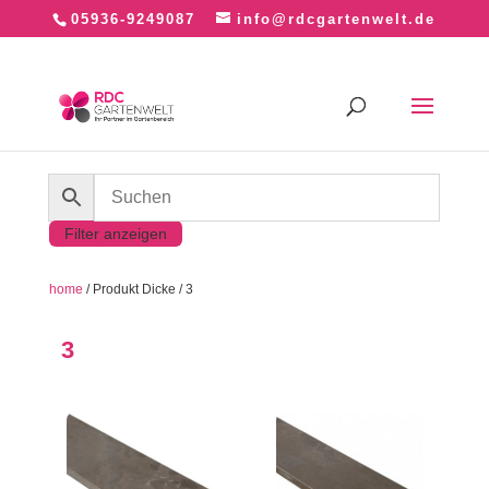
05936-9249087
info@rdcgartenwelt.de
Filter anzeigen
home
/ Produkt Dicke / 3
3