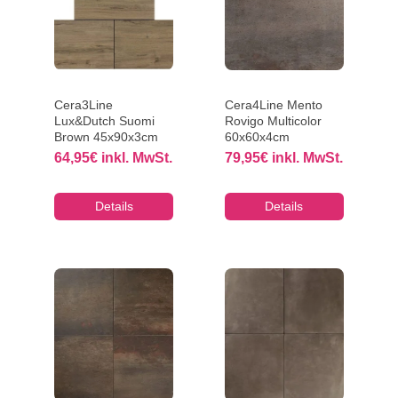
Cera3Line
Cera4Line Mento
Lux&Dutch Suomi
Rovigo Multicolor
Brown 45x90x3cm
60x60x4cm
64,95
€
inkl. MwSt.
79,95
€
inkl. MwSt.
Details
Details