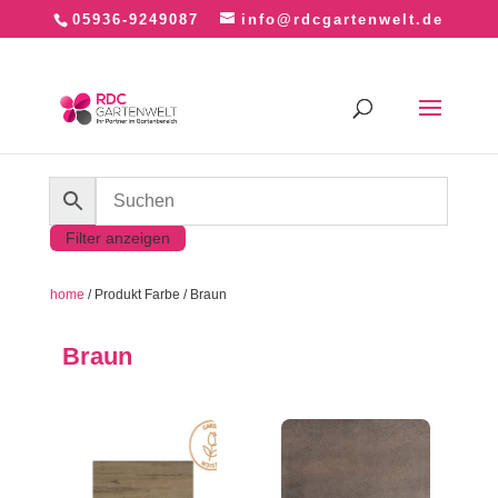
05936-9249087
info@rdcgartenwelt.de
Filter anzeigen
home
/ Produkt Farbe / Braun
Braun