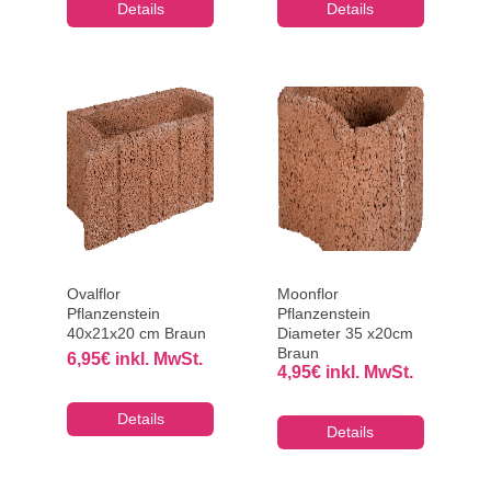
Details
Details
Ovalflor
Moonflor
Pflanzenstein
Pflanzenstein
40x21x20 cm Braun
Diameter 35 x20cm
Braun
6,95
€
inkl. MwSt.
4,95
€
inkl. MwSt.
Details
Details