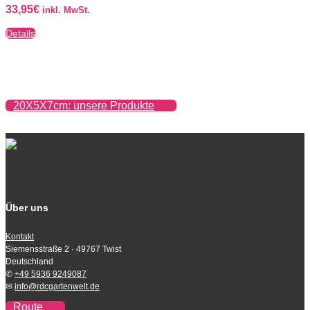
33,95
€
inkl. MwSt.
Details
20X5X7cm: unsere Produkte
Über uns
Kontakt
Siemensstraße 2 · 49767 Twist
Deutschland
✆
+49 5936 9249087
✉
info@rdcgartenwelt.de
Route