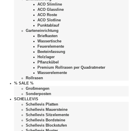
ACO Slimline
ACO Glassline
ACO Roste
ACO Slotline
Punktablauf
Garteneinrichtung
Briefkasten
Wassertische
Feuerelemente
Beeteinfassung
Holzlager
Pflanzkübel
Premium Rollrasen per Quadratmeter
Wasserelemente
Rollrasen
% SALE %
Großmengen
Sonderposten
SCHELLEVIS
Schellevis Platten
Schellevis Mauersteine
Schellevis Sitzelemente
Schellevis Bordsteine
Schellevis Blockstufen
Schellevis Muster