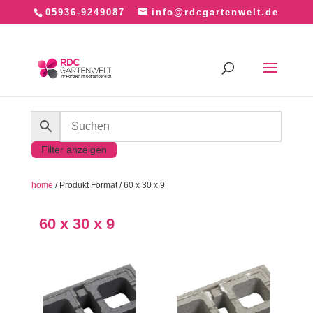
05936-9249087
info@rdcgartenwelt.de
Filter anzeigen
home
/ Produkt Format / 60 x 30 x 9
60 x 30 x 9