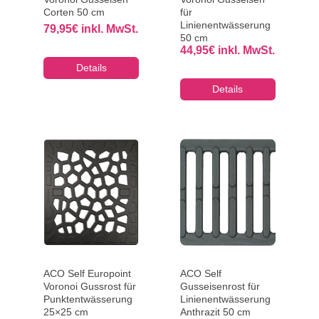
Corten 50 cm
für
Linienentwässerung
79,95
€
inkl. MwSt.
50 cm
44,95
€
inkl. MwSt.
Details
Details
ACO Self Europoint
ACO Self
Voronoi Gussrost für
Gusseisenrost für
Punktentwässerung
Linienentwässerung
25×25 cm
Anthrazit 50 cm