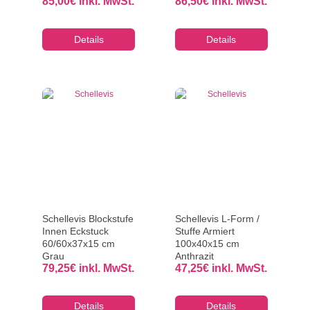
85,00
€
inkl. MwSt.
86,50
€
inkl. MwSt.
Details
Details
Schellevis Blockstufe
Schellevis L-Form /
Innen Eckstuck
Stuffe Armiert
60/60x37x15 cm
100x40x15 cm
Grau
Anthrazit
79,25
€
inkl. MwSt.
47,25
€
inkl. MwSt.
Details
Details