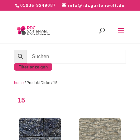
05936-9249087
info@rdcgartenwelt.de
Filter anzeigen
home
/ Produkt Dicke / 15
15