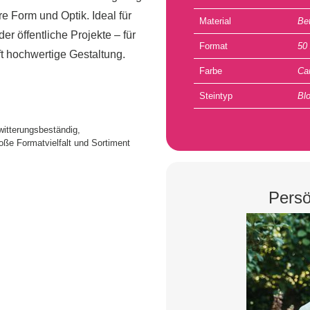
e Form und Optik. Ideal für
Material
Be
er öffentliche Projekte – für
Format
50
aft hochwertige Gestaltung.
Farbe
Ca
Steintyp
Bl
 witterungsbeständig,
ße Formatvielfalt und Sortiment
Persö