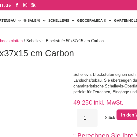
lt.de
RTENBAU
% SALE %
SCHELLEVIS
GEOCERAMICA ®
GARTENHOL
Abdeckplatten
/ Schellevis Blockstufe 50x37x15 cm Carbon
50x37x15 cm Carbon
Schellevis Blockstufen eignen sich 
Landschaftsbau. Sie überzeugen durc
charakteristische Schellevis-Oberflä
perfekt für Terrassen, Eingänge un
49,25
€
inkl. MwSt.
Schellevis
In den
Blockstufe
Stück
50x37x15
cm
“
Berechnen Sie Ihre
Carbon