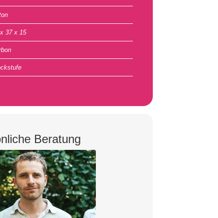
ton
 x 37 x 15
rbon
ockstufe
nliche Beratung