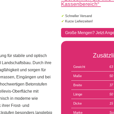
Menge
Kassenbereich
“
✔
Schneller Versand
✔
Kurze Lieferzeiten!
Große Mengen? Jetzt Ange
Zusätzl
ung für stabile und optisch
 Landschaftsbau. Durch ihre
Gewicht
63
gfähigkeit und sorgen für
Maße
50
errassen, Eingängen und bei
 hochwertigen Betonstufen
Breite
37
llevis-Oberfläche mit
Länge
50
onisch in moderne wie
Dicke
15
 ihrer Frost- und
ockstufen besonders langlebig
Marke
Sc