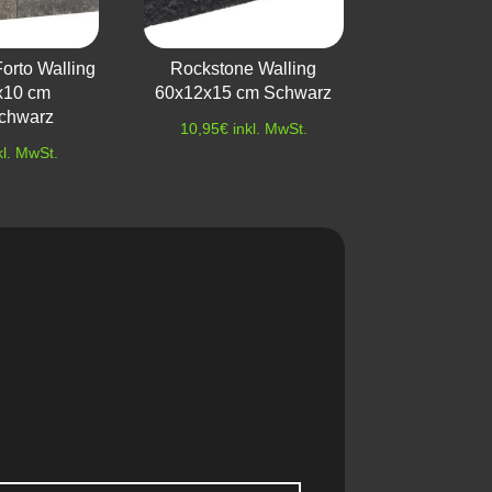
orto Walling
Rockstone Walling
x10 cm
60x12x15 cm Schwarz
chwarz
10,95
€
inkl. MwSt.
kl. MwSt.