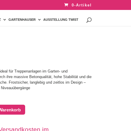
0-Artikel
Z
GARTENHAUSER
AUSSTELLUNG TWIST
ideal für Treppenanlagen im Garten- und
h ihre massive Betonqualität, hohe Stabilität und die
che. Frostsicher, langlebig und zeitlos im Design –
d Niveauübergänge
 Warenkorb
 Versandkosten im