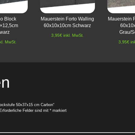
co Block
Mauerstein Forto Walling
Mauerstein F
5×12,5cm
60x10x10cm Schwarz
60x10
warz
Grau/S
3,95
€
inkl. MwSt.
kl. MwSt.
3,95
€
in
en
Blockstufe 50x37x15 cm Carbon“
Erforderliche Felder sind mit
*
markiert