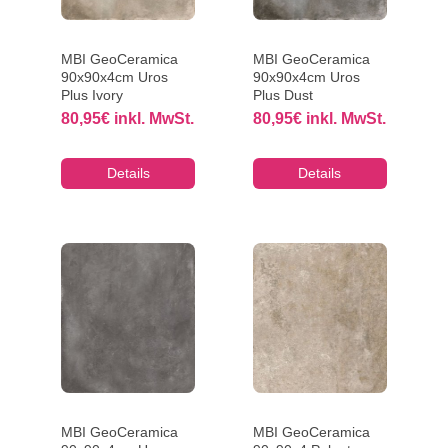
MBI GeoCeramica
MBI GeoCeramica
90x90x4cm Uros
90x90x4cm Uros
Plus Ivory
Plus Dust
80,95
€
inkl. MwSt.
80,95
€
inkl. MwSt.
Details
Details
MBI GeoCeramica
MBI GeoCeramica