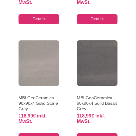
MwSt.
MwSt.
Details
Details
MBI GeoCeramica
MBI GeoCeramica
90x90x4 Solid Stone
90x90x4 Solid Basalt
Grey
Grey
118,99
€
inkl.
118,99
€
inkl.
MwSt.
MwSt.