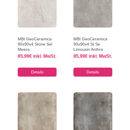
MBI GeoCeramica
MBI GeoCeramica
90x90x4 Stone Sel
90x90x4 St Se
Meera
Limousin Anthra
85,99
€
inkl. MwSt.
85,99
€
inkl. MwSt.
Details
Details