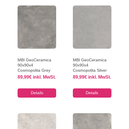
MBI GeoCeramica
MBI GeoCeramica
90x90x4
90x90x4
Cosmopolita Grey
Cosmopolita Silver
89,99
€
inkl. MwSt.
89,99
€
inkl. MwSt.
Details
Details