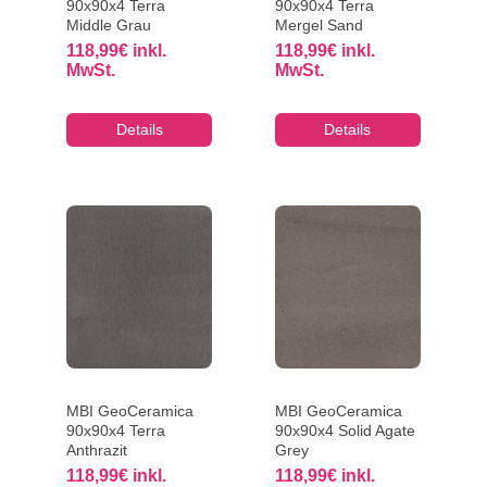
90x90x4 Terra
90x90x4 Terra
Middle Grau
Mergel Sand
118,99
€
inkl.
118,99
€
inkl.
MwSt.
MwSt.
Details
Details
MBI GeoCeramica
MBI GeoCeramica
90x90x4 Terra
90x90x4 Solid Agate
Anthrazit
Grey
118,99
€
inkl.
118,99
€
inkl.