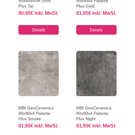
90x90x4cm Uros
90x90x4 Palanta
Plus Tar
Plus Gold
80,95
€
inkl. MwSt.
81,95
€
inkl. MwSt.
Details
Details
MBI GeoCeramica
MBI GeoCeramica
90x90x4 Palanta
90x90x4 Palanta
Plus Smoke
Plus Night
81,95
€
inkl. MwSt.
81,95
€
inkl. MwSt.