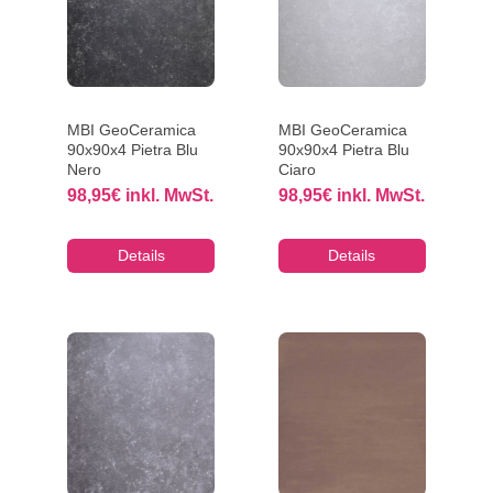
MBI GeoCeramica
MBI GeoCeramica
90x90x4 Pietra Blu
90x90x4 Pietra Blu
Nero
Ciaro
98,95
€
inkl. MwSt.
98,95
€
inkl. MwSt.
Details
Details