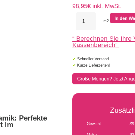
98,95
€
inkl. MwSt.
MBI
In den W
GeoCeramica
m2
90x90x4
Pietra
“
Berechnen Sie Ihre
Blu
Scuro
Kassenbereich
“
Menge
✔
Schneller Versand
✔
Kurze Lieferzeiten!
Große Mengen? Jetzt Ange
Zusätzl
mik: Perfekte
t im
Gewicht
88
Maße
90