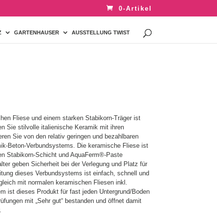
0-Artikel
Z
GARTENHAUSER
AUSSTELLUNG TWIST
hen Fliese und einem starken Stabikorn-Träger ist
n Sie stilvolle italienische Keramik mit ihren
eren Sie von den relativ geringen und bezahlbaren
ik-Beton-Verbundsystems. Die keramische Fliese ist
gen Stabikorn-Schicht und AquaFerm®-Paste
lter geben Sicherheit bei der Verlegung und Platz für
itung dieses Verbundsystems ist einfach, schnell und
gleich mit normalen keramischen Fliesen inkl.
m ist dieses Produkt für fast jeden Untergrund/Boden
üfungen mit „Sehr gut“ bestanden und öffnet damit
.