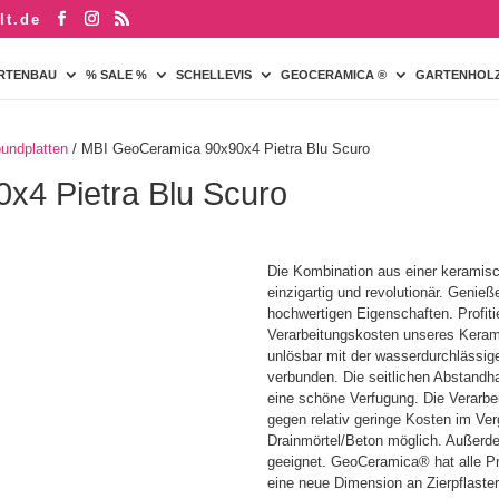
lt.de
RTENBAU
% SALE %
SCHELLEVIS
GEOCERAMICA ®
GARTENHOL
undplatten
/ MBI GeoCeramica 90x90x4 Pietra Blu Scuro
x4 Pietra Blu Scuro
Die Kombination aus einer keramisc
einzigartig und revolutionär. Genieße
hochwertigen Eigenschaften. Profiti
Verarbeitungskosten unseres Keram
unlösbar mit der wasserdurchlässi
verbunden. Die seitlichen Abstandha
eine schöne Verfugung. Die Verarbe
gegen relativ geringe Kosten im Ver
Drainmörtel/Beton möglich. Außerde
geeignet. GeoCeramica® hat alle Pr
eine neue Dimension an Zierpflaster