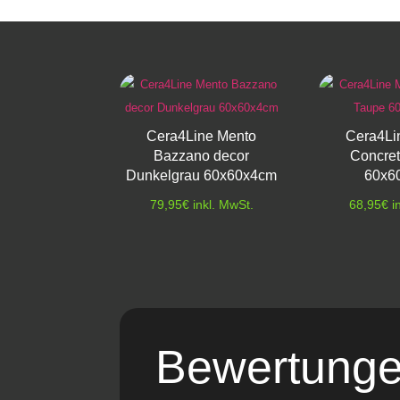
Cera4Line Mento
Cera4Li
Bazzano decor
Concre
Dunkelgrau 60x60x4cm
60x6
79,95
€
inkl. MwSt.
68,95
€
i
Bewertung