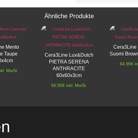
Ähnliche Produkte
ne Mento
Cera3Line
te Taupe
Suomi Brow
Cera3Line Lux&Dutch
0x4cm
PIETRA SERENA
64,95
€
i
ANTHRACITE
nkl. MwSt.
60x60x3cm
56,95
€
inkl. MwSt.
en