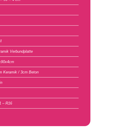
I
ramik Verbundplatte
x90x4cm
m Keramik / 3cm Beton
in
1 – R16