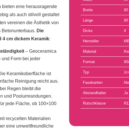
 bieten eine herausragende
Breite
90
ig als auch stilvoll gestaltet
Länge
90
ten vereinen die Ästhetik von
es Betonunterbaus.
Die
Dicke
4
nd 4 cm dickem Keramik
:
Hersteller
MB
ständigkeit
– Geoceramica
Material
Ke
be und Form bei jeder
Format
90
Typ
1c
ie Keramikoberfläche ist
nfache Reinigung reicht aus.
Fasekanten
Ne
bei Regen bleibt die
Abstandhalter
Ja
ssen und Poolumrandungen.
t für jede Fläche, ob 100×100
Rutschklasse
R1
mit recycelten Materialien
uer eine umweltfreundliche