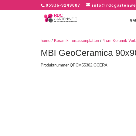
05936-9249087
info@rdcgartenwe
GA
home
/
Keramik Terrassenplatten
/
4 cm Keramik Verb
MBI GeoCeramica 90x90
Produktnummer QPCM55302.GCERA