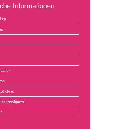
iche Informationen
5 kg
cm
cluton
ton
x30x6cm
ton imprägniert
in