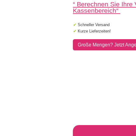
“
Berechnen Sie Ihre
20x30x6
cm
Kassenbereich
“
Menge
✔
Schneller Versand
✔
Kurze Lieferzeiten!
Große Mengen? Jetzt Ange