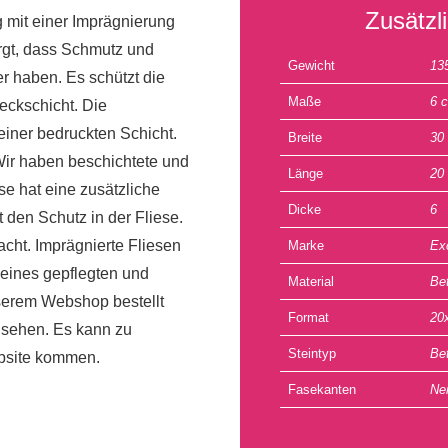
Zusätzl
g mit einer Imprägnierung
orgt, dass Schmutz und
Gewicht
13
er haben. Es schützt die
Maße
6 
eckschicht. Die
einer bedruckten Schicht.
Breite
30
Wir haben beschichtete und
Länge
20
se hat eine zusätzliche
Dicke
6
 den Schutz in der Fliese.
acht. Imprägnierte Fliesen
Marke
Ex
 eines gepflegten und
Material
Be
nserem Webshop bestellt
Format
20
u sehen. Es kann zu
Steintyp
Be
ebsite kommen.
Fasekanten
Ne