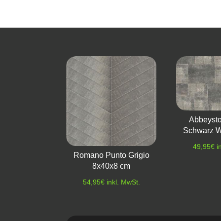
Abbeyst
Schwarz W
49,95
€
i
Romano Punto Grigio
8x40x8 cm
54,95
€
inkl. MwSt.