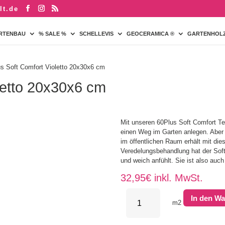
lt.de
RTENBAU
% SALE %
SCHELLEVIS
GEOCERAMICA ®
GARTENHOL
s Soft Comfort Violetto 20x30x6 cm
letto 20x30x6 cm
Mit unseren 60Plus Soft Comfort Te
einen Weg im Garten anlegen. Aber 
im öffentlichen Raum erhält mit di
Veredelungsbehandlung hat der Soft 
und weich anfühlt. Sie ist also auc
32,95
€
inkl. MwSt.
60Plus
In den W
Soft
m2
Comfort
Violetto