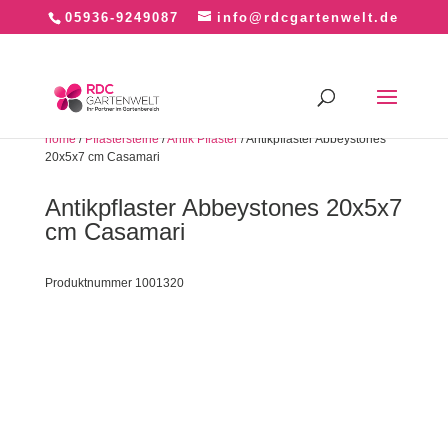
05936-9249087
info@rdcgartenwelt.de
home
/
Pflastersteine
/
Antik Pflaster
/ Antikpflaster Abbeystones
20x5x7 cm Casamari
Antikpflaster Abbeystones 20x5x7
cm Casamari
Produktnummer 1001320