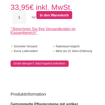
33,95
€
inkl. MwSt.
Antikpflaster
In den Warenkorb
Abbeystones
m2
20x5x7
cm
“
Berechnen Sie Ihre Versandkosten im
Casamari
Kassenbereich
“
Menge
✔
Schneller Versand
✔
Ratenkauf möglich
✔
Kurze Lieferzeiten!
✔
Mehr als 10 Jahre Erfahrung
Große Mengen? Jetzt Angebot anfordern.
Produktinformation
Getrommelte Pflastersteine mit antiker