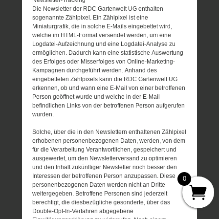
Die Newsletter der RDC Gartenwelt UG enthalten
sogenannte Zählpixel. Ein Zählpixel ist eine
Miniaturgrafik, die in solche E-Mails eingebettet wird,
welche im HTML-Format versendet werden, um eine
Logdatei-Aufzeichnung und eine Logdatei-Analyse zu
ermöglichen. Dadurch kann eine statistische Auswertung
des Erfolges oder Misserfolges von Online-Marketing-
Kampagnen durchgeführt werden. Anhand des
eingebetteten Zählpixels kann die RDC Gartenwelt UG
erkennen, ob und wann eine E-Mail von einer betroffenen
Person geöffnet wurde und welche in der E-Mail
befindlichen Links von der betroffenen Person aufgerufen
wurden.
Solche, über die in den Newslettern enthaltenen Zählpixel
erhobenen personenbezogenen Daten, werden, von dem
für die Verarbeitung Verantwortlichen, gespeichert und
ausgewertet, um den Newsletterversand zu optimieren
und den Inhalt zukünftiger Newsletter noch besser den
Interessen der betroffenen Person anzupassen. Diese
0
personenbezogenen Daten werden nicht an Dritte
weitergegeben. Betroffene Personen sind jederzeit
berechtigt, die diesbezügliche gesonderte, über das
Double-Opt-In-Verfahren abgegebene