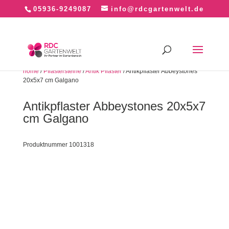
05936-9249087
info@rdcgartenwelt.de
home
/
Pflastersteine
/
Antik Pflaster
/ Antikpflaster Abbeystones
20x5x7 cm Galgano
Antikpflaster Abbeystones 20x5x7
cm Galgano
Produktnummer 1001318