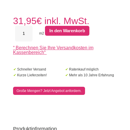
31,95
€
inkl. MwSt.
Antikpflaster
In den Warenkorb
Abbeystones
m2
20x5x7
cm
“
Berechnen Sie Ihre Versandkosten im
Galgano
Kassenbereich
“
Menge
✔
Schneller Versand
✔
Ratenkauf möglich
✔
Kurze Lieferzeiten!
✔
Mehr als 10 Jahre Erfahrung
Große Mengen? Jetzt Angebot anfordern.
Produktinformation