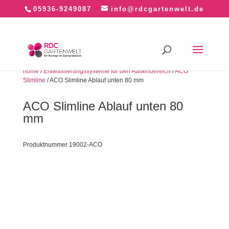
05936-9249087
info@rdcgartenwelt.de
home
/
Entwässerungssysteme für den Außenbereich
/
ACO
Slimline
/ ACO Slimline Ablauf unten 80 mm
ACO Slimline Ablauf unten 80
mm
Produktnummer 19002-ACO