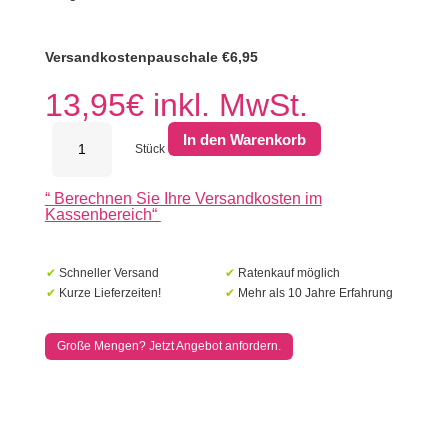
Versandkostenpauschale €6,95
13,95
€
inkl. MwSt.
ACO
In den Warenkorb
Slimline
Stück
Ablauf
unten
“
Berechnen Sie Ihre Versandkosten im
80
Kassenbereich
“
mm
Menge
✔
Schneller Versand
✔
Ratenkauf möglich
✔
Kurze Lieferzeiten!
✔
Mehr als 10 Jahre Erfahrung
Große Mengen? Jetzt Angebot anfordern.