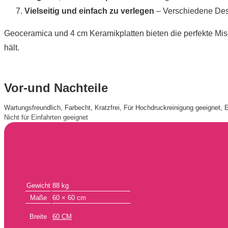
Vielseitig und einfach zu verlegen
– Verschiedene Desi
Geoceramica und 4 cm Keramikplatten bieten die perfekte Misc
hält.
Vor-und Nachteile
Wartungsfreundlich, Farbecht, Kratzfrei, Für Hochdruckreinigung geeignet, E
Nicht für Einfahrten geeignet
Gewicht
88 kg
Maße
60 × 60 cm
Breite
60 CM