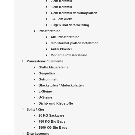
2 cm Keramik
3 cm Keramik
4 cm Keramik Verbundplatten
5 & 6cm dicke
Fügen und Verarbeitung
Pflastersteine
Alle Pflastersteine
Großformat platten befahrbar
Antik Pflaster
Moderne Pflastersteine
Mauersteine / Elemente
Glatte Mauersteine
Gespalten
Getrommelt
Blockstufen / Abdeckplatten
L-Steine
U-Steine
Dicht- und Klebstoffe
Splitt / Kies
20 KG Sackware
750 KG Big Bags
1500 KG Big Bags
Entwässerung