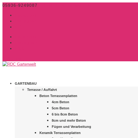
05936-9249087
info@rdcgartenwelt.de
Facebook
Instagram
RSS
Facebook
Instagram
RSS
0-Artikel
GARTENBAU
Terrasse / Auffahrt
Beton Terrassenplatten
4cm Beton
5cm Beton
6 bis 8cm Beton
8cm und mehr Beton
Fügen und Verarbeitung
Keramik Terrassenplatten