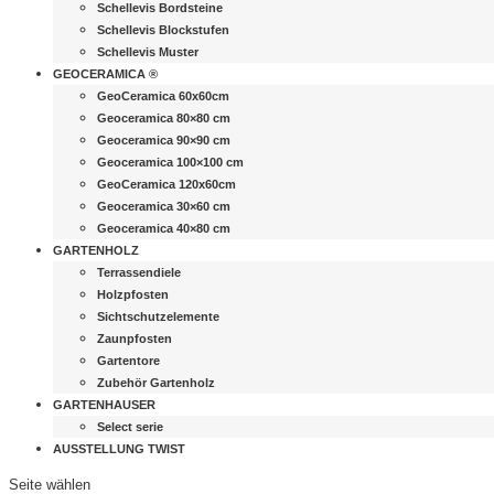
Schellevis Bordsteine
Schellevis Blockstufen
Schellevis Muster
GEOCERAMICA ®
GeoCeramica 60x60cm
Geoceramica 80×80 cm
Geoceramica 90×90 cm
Geoceramica 100×100 cm
GeoCeramica 120x60cm
Geoceramica 30×60 cm
Geoceramica 40×80 cm
GARTENHOLZ
Terrassendiele
Holzpfosten
Sichtschutzelemente
Zaunpfosten
Gartentore
Zubehör Gartenholz
GARTENHAUSER
Select serie
AUSSTELLUNG TWIST
Seite wählen