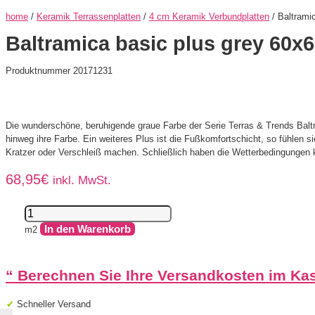
home
/
Keramik Terrassenplatten
/
4 cm Keramik Verbundplatten
/ Baltrami
Baltramica basic plus grey 60
Produktnummer 20171231
Die wunderschöne, beruhigende graue Farbe der Serie Terras & Trends Baltra
hinweg ihre Farbe. Ein weiteres Plus ist die Fußkomfortschicht, so fühlen 
Kratzer oder Verschleiß machen. Schließlich haben die Wetterbedingungen k
68,95
€
inkl. MwSt.
Baltramica
basic
In den Warenkorb
m2
plus
grey
60x60x4cm
“
Berechnen Sie Ihre Versandkosten im Ka
Menge
✔
Schneller Versand