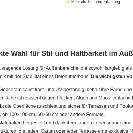
✔
Mehr als 10 Jahre Erfahrung
te Wahl für Stil und Haltbarkeit im Au
ragende Lösung für Außenbereiche, die sowohl langlebig als auc
ik mit der Stabilität eines Betonunterbaus.
Die wichtigsten V
Geoceramica ist frost- und UV-beständig, behält ihre Farbe und 
fläche ist resistent gegen Flecken, Algen und Moos; einfache 
bt die Oberfläche rutschfest und sicher für Terrassen und Poo
che, ob 100×100 cm, 60×60 cm oder andere Formate.
 Materialien hergestellt und dank ihrer langen Lebensdauer ein
kturen, die jedem Garten oder jeder Terrasse eine exklusive N