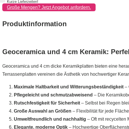
✔
Kurze Lieferzeiten!
Große Mengen? Jetzt Angebot anfordern.
Produktinformation
Geoceramica und 4 cm Keramik: Perfek
Geoceramica und 4 cm dicke Keramikplatten bieten eine heraus
Terrassenplatten vereinen die Ästhetik von hochwertiger Keram
Maximale Haltbarkeit und Witterungsbeständigkeit
– 
Pflegeleicht und schmutzabweisend
– Die Keramikober
Rutschfestigkeit für Sicherheit
– Selbst bei Regen blei
Große Auswahl an Größen
– Flexibilität für jede Flä
Umweltfreundlich und nachhaltig
– Oft mit recycelten
Elegante, moderne Optik
– Hochwertige Oberflächenstru