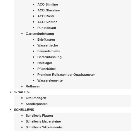
ACO Slimline
ACO Glassline
ACO Roste
ACO Slotline
Punktablauf
Garteneinrichtung
Briefkasten
Wassertische
Feuerelemente
Beeteinfassung
Holzlager
Pflanzkübel
Premium Rollrasen per Quadratmeter
Wasserelemente
Rollrasen
% SALE %
Großmengen
Sonderposten
SCHELLEVIS
Schellevis Platten
Schellevis Mauersteine
Schellevis Sitzelemente