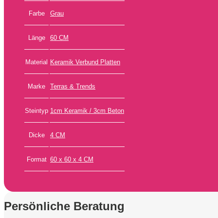
Farbe
Grau
Länge
60 CM
Material
Keramik Verbund Platten
Marke
Terras & Trends
Steintyp
1cm Keramik / 3cm Beton
Dicke
4 CM
Format
60 x 60 x 4 CM
Persönliche Beratung