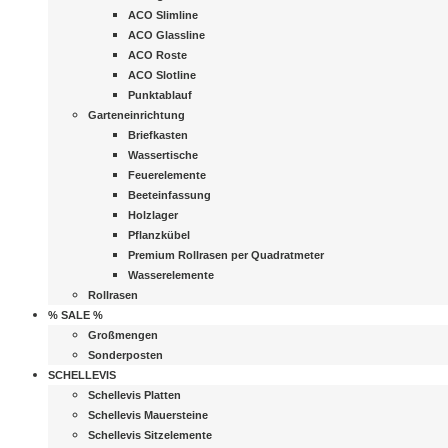
ACO Slimline
ACO Glassline
ACO Roste
ACO Slotline
Punktablauf
Garteneinrichtung
Briefkasten
Wassertische
Feuerelemente
Beeteinfassung
Holzlager
Pflanzkübel
Premium Rollrasen per Quadratmeter
Wasserelemente
Rollrasen
% SALE %
Großmengen
Sonderposten
SCHELLEVIS
Schellevis Platten
Schellevis Mauersteine
Schellevis Sitzelemente