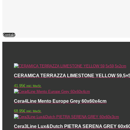
Kontakt
CERAMICA TERRAZZA LIMESTONE YELLOW 59,5×5
41,95
€
inkl. MwSt.
Cera4Line Mento Europe Grey 60x60x4cm
68,95
€
inkl. MwSt.
Cera3Line Lux&Dutch PIETRA SERENA GREY 60x6