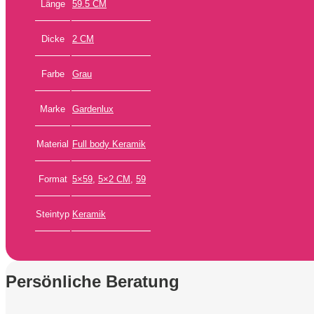
Länge
59.5 CM
Dicke
2 CM
Farbe
Grau
Marke
Gardenlux
Material
Full body Keramik
Format
5×59
,
5×2 CM
,
59
Steintyp
Keramik
Persönliche Beratung