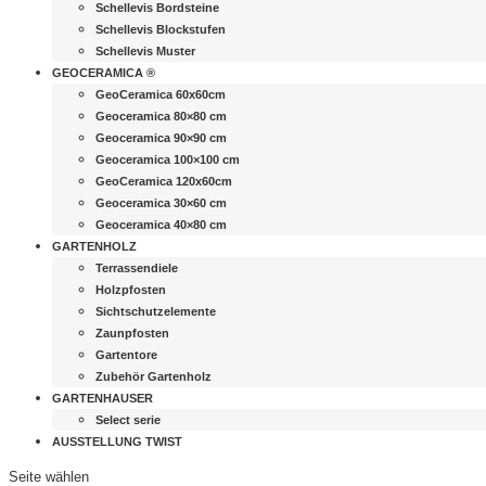
Schellevis Bordsteine
Schellevis Blockstufen
Schellevis Muster
GEOCERAMICA ®
GeoCeramica 60x60cm
Geoceramica 80×80 cm
Geoceramica 90×90 cm
Geoceramica 100×100 cm
GeoCeramica 120x60cm
Geoceramica 30×60 cm
Geoceramica 40×80 cm
GARTENHOLZ
Terrassendiele
Holzpfosten
Sichtschutzelemente
Zaunpfosten
Gartentore
Zubehör Gartenholz
GARTENHAUSER
Select serie
AUSSTELLUNG TWIST
Seite wählen