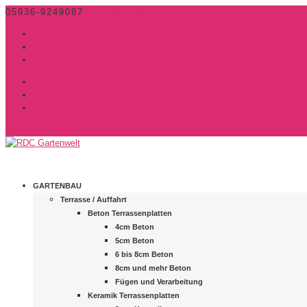
05936-9249087
info@rdcgartenwelt.de
Facebook
Instagram
RSS
Facebook
Instagram
RSS
0-Artikel
GARTENBAU
Terrasse / Auffahrt
Beton Terrassenplatten
4cm Beton
5cm Beton
6 bis 8cm Beton
8cm und mehr Beton
Fügen und Verarbeitung
Keramik Terrassenplatten