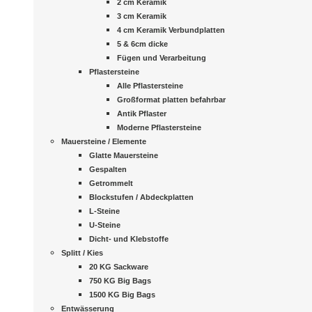
2 cm Keramik
3 cm Keramik
4 cm Keramik Verbundplatten
5 & 6cm dicke
Fügen und Verarbeitung
Pflastersteine
Alle Pflastersteine
Großformat platten befahrbar
Antik Pflaster
Moderne Pflastersteine
Mauersteine / Elemente
Glatte Mauersteine
Gespalten
Getrommelt
Blockstufen / Abdeckplatten
L-Steine
U-Steine
Dicht- und Klebstoffe
Splitt / Kies
20 KG Sackware
750 KG Big Bags
1500 KG Big Bags
Entwässerung