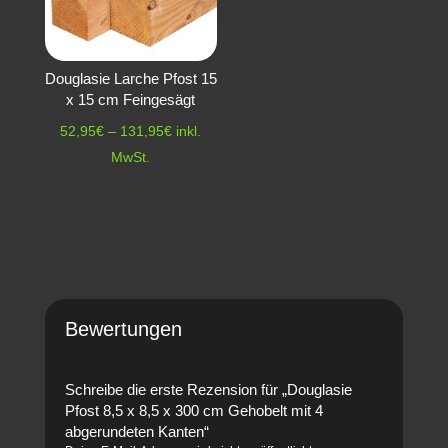
Douglasie Larche Pfost 15
x 15 cm Feingesägt
Preisspanne:
52,95
€
–
131,95
€
inkl.
52,95€
MwSt.
bis
131,95€
Bewertungen
Schreibe die erste Rezension für „Douglasie
Pfost 8,5 x 8,5 x 300 cm Gehobelt mit 4
abgerundeten Kanten“