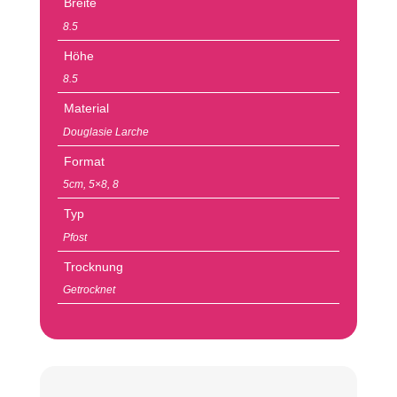
Breite
8.5
Höhe
8.5
Material
Douglasie Larche
Format
5cm
,
5×8
,
8
Typ
Pfost
Trocknung
Getrocknet