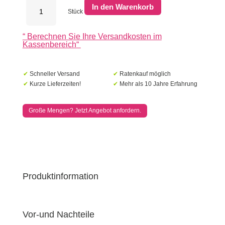
Egura
In den Warenkorb
Cortenstahl
Stück
Holzlager
-
“
Berechnen Sie Ihre Versandkosten im
Unterteilung
Kassenbereich
“
4
Boxen
mit
rückwand-
✔
Schneller Versand
✔
Ratenkauf möglich
Länge:
✔
Kurze Lieferzeiten!
✔
Mehr als 10 Jahre Erfahrung
1500
-
Breite:
Große Mengen? Jetzt Angebot anfordern.
385
-
Höhe:
1000
Menge
Produktinformation
Vor-und Nachteile