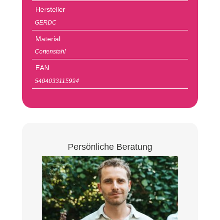
Hersteller
GERDC
Material
Cortenstahl
EAN
5404033115994
Persönliche Beratung