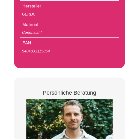
Hersteller
GERDC
Material
Cortenstahl
EAN
5404033115864
Persönliche Beratung