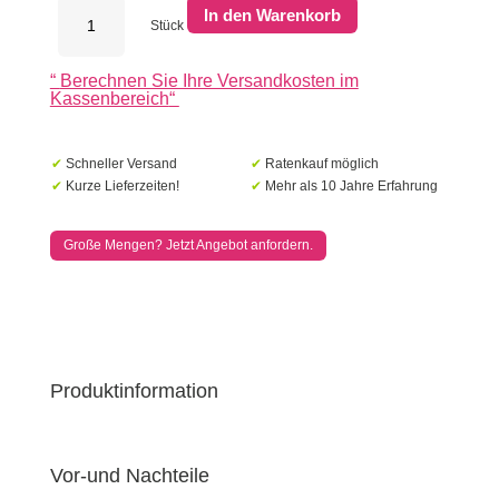
Egura
In den Warenkorb
Cortenstahl
Stück
Holzlager
-
“
Berechnen Sie Ihre Versandkosten im
Unterteilung
Kassenbereich
“
6
Boxen
mit
rückwand-
✔
Schneller Versand
✔
Ratenkauf möglich
Länge:
✔
Kurze Lieferzeiten!
✔
Mehr als 10 Jahre Erfahrung
1000
-
Breite:
Große Mengen? Jetzt Angebot anfordern.
385
-
Höhe:
1500
Menge
Produktinformation
Vor-und Nachteile