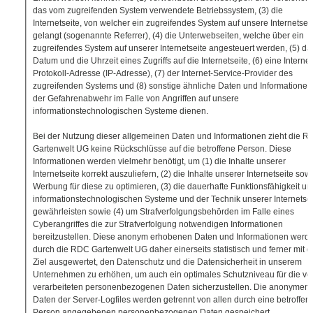
das vom zugreifenden System verwendete Betriebssystem, (3) die
Internetseite, von welcher ein zugreifendes System auf unsere Internetsei
gelangt (sogenannte Referrer), (4) die Unterwebseiten, welche über ein
zugreifendes System auf unserer Internetseite angesteuert werden, (5) da
Datum und die Uhrzeit eines Zugriffs auf die Internetseite, (6) eine Internet
Protokoll-Adresse (IP-Adresse), (7) der Internet-Service-Provider des
zugreifenden Systems und (8) sonstige ähnliche Daten und Informationen,
der Gefahrenabwehr im Falle von Angriffen auf unsere
informationstechnologischen Systeme dienen.
Bei der Nutzung dieser allgemeinen Daten und Informationen zieht die 
Gartenwelt UG keine Rückschlüsse auf die betroffene Person. Diese
Informationen werden vielmehr benötigt, um (1) die Inhalte unserer
Internetseite korrekt auszuliefern, (2) die Inhalte unserer Internetseite sow
Werbung für diese zu optimieren, (3) die dauerhafte Funktionsfähigkeit un
informationstechnologischen Systeme und der Technik unserer Internetsei
gewährleisten sowie (4) um Strafverfolgungsbehörden im Falle eines
Cyberangriffes die zur Strafverfolgung notwendigen Informationen
bereitzustellen. Diese anonym erhobenen Daten und Informationen werd
durch die RDC Gartenwelt UG daher einerseits statistisch und ferner mit 
Ziel ausgewertet, den Datenschutz und die Datensicherheit in unserem
Unternehmen zu erhöhen, um auch ein optimales Schutzniveau für die vo
verarbeiteten personenbezogenen Daten sicherzustellen. Die anonymen
Daten der Server-Logfiles werden getrennt von allen durch eine betroffen
Person angegebenen personenbezogenen Daten gespeichert.