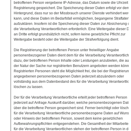
betroffenen Person vergebene IP-Adresse, das Datum sowie die Uhrzeit d
Registrierung gespeichert. Die Speicherung dieser Daten erfolgt vor dem
Hintergrund, dass nur so der Missbrauch unserer Dienste verhindert wer
kann, und diese Daten im Bedarfsfall ermöglichen, begangene Straftaten
aufzuklären. Insofern ist die Speicherung dieser Daten zur Absicherung de
die Verarbeitung Verantwortlichen erforderlich. Eine Weitergabe dieser D
an Dritte erfolgt grundsätzlich nicht, sofern keine gesetzliche Pflicht zur
Weitergabe besteht oder die Weitergabe der Strafverfolgung dient.
Die Registrierung der betroffenen Person unter freiwilliger Angabe
personenbezogener Daten dient dem für die Verarbeitung Verantwortlich
dazu, der betroffenen Person Inhalte oder Leistungen anzubieten, die au
der Natur der Sache nur registrierten Benutzern angeboten werden könne
Registrierten Personen steht die Möglichkeit frei, die bei der Registrierung
angegebenen personenbezogenen Daten jederzeit abzuändern oder
vollständig aus dem Datenbestand des für die Verarbeitung Verantwortlic
löschen zu lassen.
Der für die Verarbeitung Verantwortliche erteilt jeder betroffenen Person
jederzeit auf Anfrage Auskunft darüber, welche personenbezogenen Date
über die betroffene Person gespeichert sind. Ferner berichtigt oder löscht 
für die Verarbeitung Verantwortliche personenbezogene Daten auf Wuns
oder Hinweis der betroffenen Person, soweit dem keine gesetzlichen
Aufbewahrungspflichten entgegenstehen. Die Gesamtheit der Mitarbeiter
für die Verarbeitung Verantwortlichen stehen der betroffenen Person in d