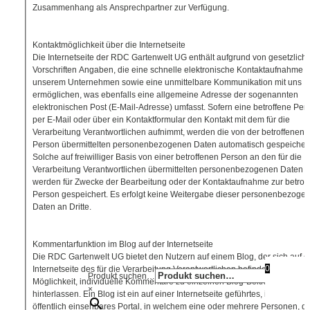
Zusammenhang als Ansprechpartner zur Verfügung.
Kontaktmöglichkeit über die Internetseite
Die Internetseite der RDC Gartenwelt UG enthält aufgrund von gesetzlich
Vorschriften Angaben, die eine schnelle elektronische Kontaktaufnahme 
unserem Unternehmen sowie eine unmittelbare Kommunikation mit uns
ermöglichen, was ebenfalls eine allgemeine Adresse der sogenannten
elektronischen Post (E-Mail-Adresse) umfasst. Sofern eine betroffene Per
per E-Mail oder über ein Kontaktformular den Kontakt mit dem für die
Verarbeitung Verantwortlichen aufnimmt, werden die von der betroffenen
Person übermittelten personenbezogenen Daten automatisch gespeichert
Solche auf freiwilliger Basis von einer betroffenen Person an den für die
Verarbeitung Verantwortlichen übermittelten personenbezogenen Daten
werden für Zwecke der Bearbeitung oder der Kontaktaufnahme zur betrof
Person gespeichert. Es erfolgt keine Weitergabe dieser personenbezoge
Daten an Dritte.
Kommentarfunktion im Blog auf der Internetseite
Die RDC Gartenwelt UG bietet den Nutzern auf einem Blog, der sich auf d
0
Internetseite des für die Verarbeitung Verantwortlichen befindet, die
Produkt suchen…
Möglichkeit, individuelle Kommentare zu einzelnen Blog-Beiträgen zu
×
hinterlassen. Ein Blog ist ein auf einer Internetseite geführtes, in der Rege
öffentlich einsehbares Portal, in welchem eine oder mehrere Personen, di