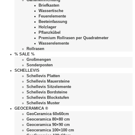
Briefkasten
Wassertische
Feuerelemente
Beeteinfassung
Holzlager
Pflanzkübel
Premium Rollrasen per Quadratmeter
Wasserelemente
Rollrasen
% SALE %
Großmengen
Sonderposten
SCHELLEVIS
Schellevis Platten
Schellevis Mauersteine
Schellevis Sitzelemente
Schellevis Bordsteine
Schellevis Blockstufen
Schellevis Muster
GEOCERAMICA ®
GeoCeramica 60x60cm
Geoceramica 80×80 cm
Geoceramica 90×90 cm
Geoceramica 100×100 cm