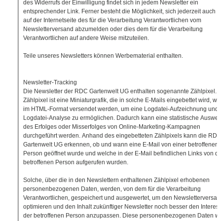
des Widerrufs der Einwilligung findet sich in jedem Newsletter ein
entsprechender Link. Ferner besteht die Möglichkeit, sich jederzeit auch d
auf der Internetseite des für die Verarbeitung Verantwortlichen vom
Newsletterversand abzumelden oder dies dem für die Verarbeitung
Verantwortlichen auf andere Weise mitzuteilen.
Teile unseres Newsletters können Werbematerial enthalten.
Newsletter-Tracking
Die Newsletter der RDC Gartenwelt UG enthalten sogenannte Zählpixel. 
Zählpixel ist eine Miniaturgrafik, die in solche E-Mails eingebettet wird, w
im HTML-Format versendet werden, um eine Logdatei-Aufzeichnung und 
Logdatei-Analyse zu ermöglichen. Dadurch kann eine statistische Auswer
des Erfolges oder Misserfolges von Online-Marketing-Kampagnen
durchgeführt werden. Anhand des eingebetteten Zählpixels kann die RD
Gartenwelt UG erkennen, ob und wann eine E-Mail von einer betroffenen
Person geöffnet wurde und welche in der E-Mail befindlichen Links von d
betroffenen Person aufgerufen wurden.
Solche, über die in den Newslettern enthaltenen Zählpixel erhobenen
personenbezogenen Daten, werden, von dem für die Verarbeitung
Verantwortlichen, gespeichert und ausgewertet, um den Newsletterversan
optimieren und den Inhalt zukünftiger Newsletter noch besser den Interes
der betroffenen Person anzupassen. Diese personenbezogenen Daten w