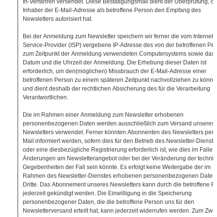
In-Verfahren versendet. Diese Bestätigungsmail dient der Überprüfung, ob
Inhaber der E-Mail-Adresse als betroffene Person den Empfang des
Newsletters autorisiert hat.
Bei der Anmeldung zum Newsletter speichern wir ferner die vom Internet-
Service-Provider (ISP) vergebene IP-Adresse des von der betroffenen Pe
zum Zeitpunkt der Anmeldung verwendeten Computersystems sowie das
Datum und die Uhrzeit der Anmeldung. Die Erhebung dieser Daten ist
erforderlich, um den(möglichen) Missbrauch der E-Mail-Adresse einer
betroffenen Person zu einem späteren Zeitpunkt nachvollziehen zu könn
und dient deshalb der rechtlichen Absicherung des für die Verarbeitung
Verantwortlichen.
Die im Rahmen einer Anmeldung zum Newsletter erhobenen
personenbezogenen Daten werden ausschließlich zum Versand unseres
Newsletters verwendet. Ferner könnten Abonnenten des Newsletters per 
Mail informiert werden, sofern dies für den Betrieb des Newsletter-Dienste
oder eine diesbezügliche Registrierung erforderlich ist, wie dies im Falle 
Änderungen am Newsletterangebot oder bei der Veränderung der techni
Gegebenheiten der Fall sein könnte. Es erfolgt keine Weitergabe der im
Rahmen des Newsletter-Dienstes erhobenen personenbezogenen Daten
Dritte. Das Abonnement unseres Newsletters kann durch die betroffene P
jederzeit gekündigt werden. Die Einwilligung in die Speicherung
personenbezogener Daten, die die betroffene Person uns für den
Newsletterversand erteilt hat, kann jederzeit widerrufen werden. Zum Zw