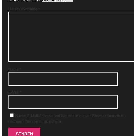
Deine Bewertung
Deine Bewertung
*
Name
*
E-Mail
*
Name, E-Mail-Adresse und Website in diesem Browser für meinen
nächsten Kommentar speichern.
SENDEN