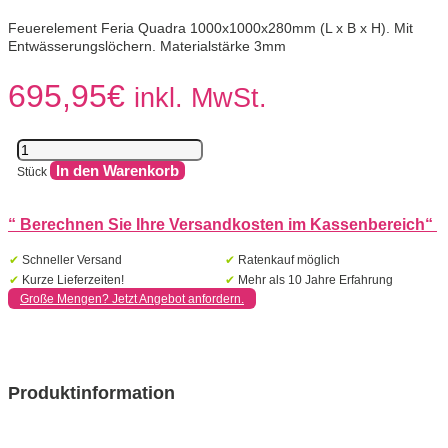
Feuerelement Feria Quadra 1000x1000x280mm (L x B x H). Mit
Entwässerungslöchern. Materialstärke 3mm
695,95
€
inkl. MwSt.
Feria-
Feuertisch
In den Warenkorb
Stück
-
Länge:
1000
“
Berechnen Sie Ihre Versandkosten im Kassenbereich
“
-
Breite:
✔
Schneller Versand
✔
Ratenkauf möglich
1000
✔
Kurze Lieferzeiten!
✔
Mehr als 10 Jahre Erfahrung
-
Große Mengen? Jetzt Angebot anfordern.
Höhe:
280
Menge
Produktinformation