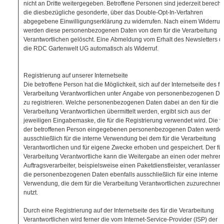
nicht an Dritte weitergegeben. Betroffene Personen sind jederzeit berechti
die diesbezügliche gesonderte, über das Double-Opt-In-Verfahren
abgegebene Einwilligungserklärung zu widerrufen. Nach einem Widerruf
werden diese personenbezogenen Daten von dem für die Verarbeitung
Verantwortlichen gelöscht. Eine Abmeldung vom Erhalt des Newsletters d
die RDC Gartenwelt UG automatisch als Widerruf.
Registrierung auf unserer Internetseite
Die betroffene Person hat die Möglichkeit, sich auf der Internetseite des fü
Verarbeitung Verantwortlichen unter Angabe von personenbezogenen Da
zu registrieren. Welche personenbezogenen Daten dabei an den für die
Verarbeitung Verantwortlichen übermittelt werden, ergibt sich aus der
jeweiligen Eingabemaske, die für die Registrierung verwendet wird. Die v
der betroffenen Person eingegebenen personenbezogenen Daten werde
ausschließlich für die interne Verwendung bei dem für die Verarbeitung
Verantwortlichen und für eigene Zwecke erhoben und gespeichert. Der für
Verarbeitung Verantwortliche kann die Weitergabe an einen oder mehrere
Auftragsverarbeiter, beispielsweise einen Paketdienstleister, veranlassen,
die personenbezogenen Daten ebenfalls ausschließlich für eine interne
Verwendung, die dem für die Verarbeitung Verantwortlichen zuzurechnen i
nutzt.
Durch eine Registrierung auf der Internetseite des für die Verarbeitung
Verantwortlichen wird ferner die vom Internet-Service-Provider (ISP) der