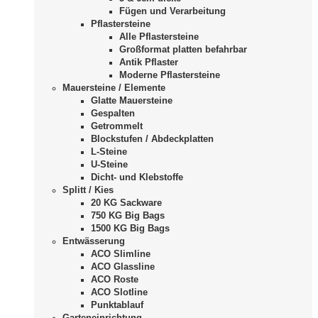
Fügen und Verarbeitung
Pflastersteine
Alle Pflastersteine
Großformat platten befahrbar
Antik Pflaster
Moderne Pflastersteine
Mauersteine / Elemente
Glatte Mauersteine
Gespalten
Getrommelt
Blockstufen / Abdeckplatten
L-Steine
U-Steine
Dicht- und Klebstoffe
Splitt / Kies
20 KG Sackware
750 KG Big Bags
1500 KG Big Bags
Entwässerung
ACO Slimline
ACO Glassline
ACO Roste
ACO Slotline
Punktablauf
Garteneinrichtung