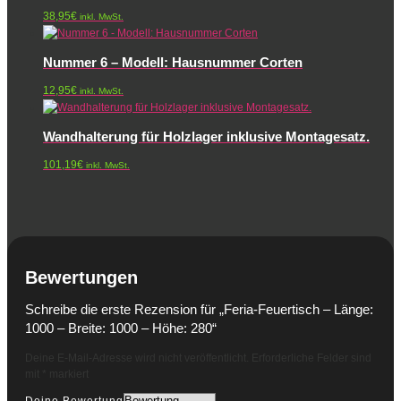
38,95
€
inkl. MwSt.
Nummer 6 – Modell: Hausnummer Corten
12,95
€
inkl. MwSt.
Wandhalterung für Holzlager inklusive Montagesatz.
101,19
€
inkl. MwSt.
Bewertungen
Schreibe die erste Rezension für „Feria-Feuertisch – Länge:
1000 – Breite: 1000 – Höhe: 280“
Deine E-Mail-Adresse wird nicht veröffentlicht.
Erforderliche Felder sind
mit
*
markiert