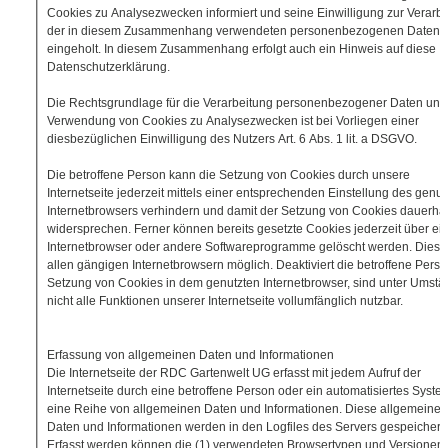
Cookies zu Analysezwecken informiert und seine Einwilligung zur Verarb
der in diesem Zusammenhang verwendeten personenbezogenen Daten
eingeholt. In diesem Zusammenhang erfolgt auch ein Hinweis auf diese
Datenschutzerklärung.
Die Rechtsgrundlage für die Verarbeitung personenbezogener Daten unt
Verwendung von Cookies zu Analysezwecken ist bei Vorliegen einer
diesbezüglichen Einwilligung des Nutzers Art. 6 Abs. 1 lit. a DSGVO.
Die betroffene Person kann die Setzung von Cookies durch unsere
Internetseite jederzeit mittels einer entsprechenden Einstellung des genut
Internetbrowsers verhindern und damit der Setzung von Cookies dauerhaf
widersprechen. Ferner können bereits gesetzte Cookies jederzeit über ei
Internetbrowser oder andere Softwareprogramme gelöscht werden. Dies is
allen gängigen Internetbrowsern möglich. Deaktiviert die betroffene Perso
Setzung von Cookies in dem genutzten Internetbrowser, sind unter Umst
nicht alle Funktionen unserer Internetseite vollumfänglich nutzbar.
Erfassung von allgemeinen Daten und Informationen
Die Internetseite der RDC Gartenwelt UG erfasst mit jedem Aufruf der
Internetseite durch eine betroffene Person oder ein automatisiertes Syste
eine Reihe von allgemeinen Daten und Informationen. Diese allgemeinen
Daten und Informationen werden in den Logfiles des Servers gespeichert.
Erfasst werden können die (1) verwendeten Browsertypen und Versionen, 