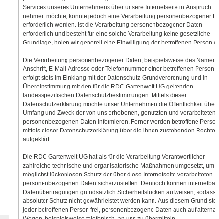
Services unseres Unternehmens über unsere Internetseite in Anspruch
nehmen möchte, könnte jedoch eine Verarbeitung personenbezogener D
erforderlich werden. Ist die Verarbeitung personenbezogener Daten
erforderlich und besteht für eine solche Verarbeitung keine gesetzliche
Grundlage, holen wir generell eine Einwilligung der betroffenen Person ei
Die Verarbeitung personenbezogener Daten, beispielsweise des Namens
Anschrift, E-Mail-Adresse oder Telefonnummer einer betroffenen Person,
erfolgt stets im Einklang mit der Datenschutz-Grundverordnung und in
Übereinstimmung mit den für die RDC Gartenwelt UG geltenden
landesspezifischen Datenschutzbestimmungen. Mittels dieser
Datenschutzerklärung möchte unser Unternehmen die Öffentlichkeit über A
Umfang und Zweck der von uns erhobenen, genutzten und verarbeiteten
personenbezogenen Daten informieren. Ferner werden betroffene Perso
mittels dieser Datenschutzerklärung über die ihnen zustehenden Rechte
aufgeklärt.
Die RDC Gartenwelt UG hat als für die Verarbeitung Verantwortlicher
zahlreiche technische und organisatorische Maßnahmen umgesetzt, um 
möglichst lückenlosen Schutz der über diese Internetseite verarbeiteten
personenbezogenen Daten sicherzustellen. Dennoch können internetbasi
Datenübertragungen grundsätzlich Sicherheitslücken aufweisen, sodass 
absoluter Schutz nicht gewährleistet werden kann. Aus diesem Grund steh
jeder betroffenen Person frei, personenbezogene Daten auch auf alternat
Wegen, beispielsweise telefonisch, an uns zu übermitteln.