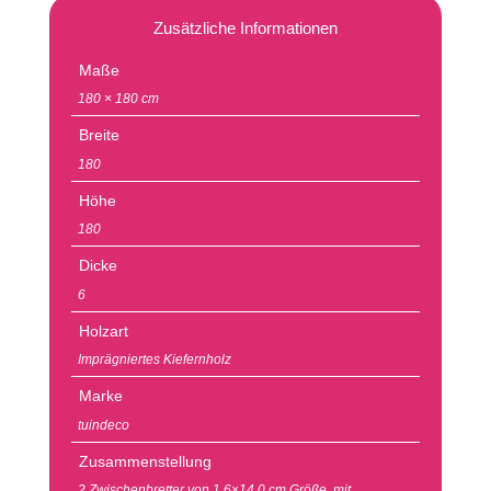
Zusätzliche Informationen
Maße
180 × 180 cm
Breite
180
Höhe
180
Dicke
6
Holzart
Imprägniertes Kiefernholz
Marke
tuindeco
Zusammenstellung
2 Zwischenbretter von 1.6×14.0 cm Größe. mit