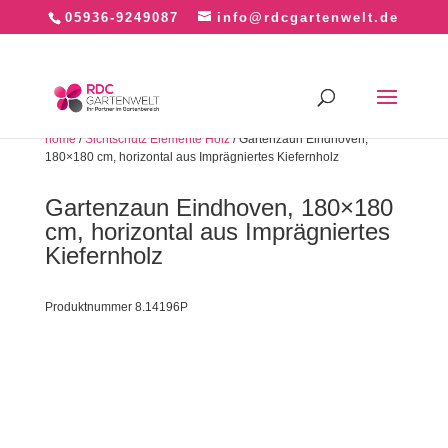
05936-9249087
info@rdcgartenwelt.de
home
/
Sichtschutz Elemente Holz
/ Gartenzaun Eindhoven,
180×180 cm, horizontal aus Imprägniertes Kiefernholz
Gartenzaun Eindhoven, 180×180
cm, horizontal aus Imprägniertes
Kiefernholz
Produktnummer 8.14196P