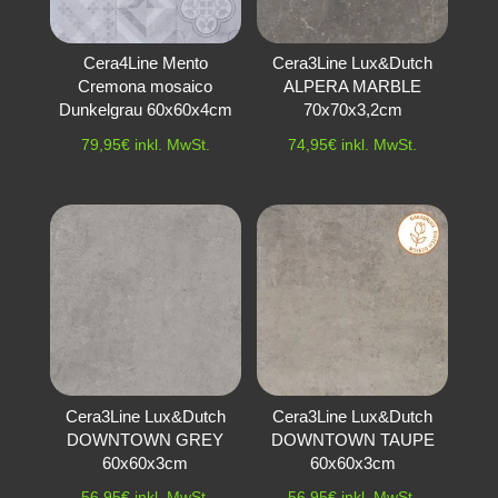
Cera4Line Mento
Cera3Line Lux&Dutch
Cremona mosaico
ALPERA MARBLE
Dunkelgrau 60x60x4cm
70x70x3,2cm
79,95
€
inkl. MwSt.
74,95
€
inkl. MwSt.
Cera3Line Lux&Dutch
Cera3Line Lux&Dutch
DOWNTOWN GREY
DOWNTOWN TAUPE
60x60x3cm
60x60x3cm
56,95
€
inkl. MwSt.
56,95
€
inkl. MwSt.