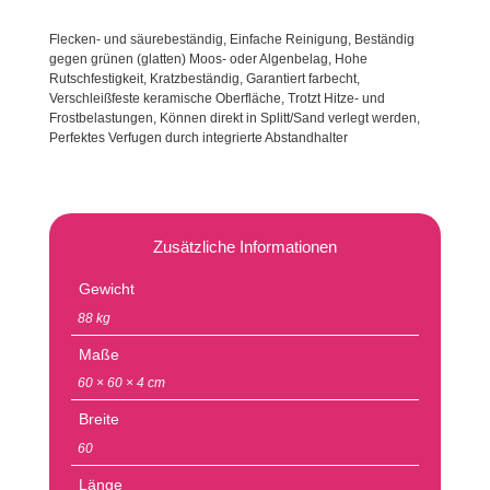
Flecken- und säurebeständig, Einfache Reinigung, Beständig
gegen grünen (glatten) Moos- oder Algenbelag, Hohe
Rutschfestigkeit, Kratzbeständig, Garantiert farbecht,
Verschleißfeste keramische Oberfläche, Trotzt Hitze- und
Frostbelastungen, Können direkt in Splitt/Sand verlegt werden,
Perfektes Verfugen durch integrierte Abstandhalter
Zusätzliche Informationen
Gewicht
88 kg
Maße
60 × 60 × 4 cm
Breite
60
Länge