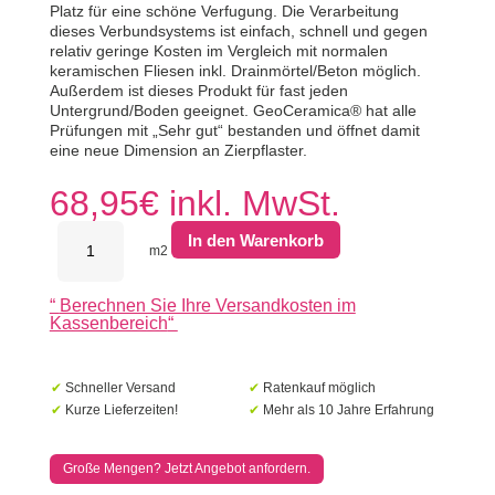
Platz für eine schöne Verfugung. Die Verarbeitung
dieses Verbundsystems ist einfach, schnell und gegen
relativ geringe Kosten im Vergleich mit normalen
keramischen Fliesen inkl. Drainmörtel/Beton möglich.
Außerdem ist dieses Produkt für fast jeden
Untergrund/Boden geeignet. GeoCeramica® hat alle
Prüfungen mit „Sehr gut“ bestanden und öffnet damit
eine neue Dimension an Zierpflaster.
68,95
€
inkl. MwSt.
MBI
In den Warenkorb
GeoCeramica
m2
60x60x4cm
Aura
“
Berechnen Sie Ihre Versandkosten im
Antracite
Kassenbereich
“
Menge
✔
Schneller Versand
✔
Ratenkauf möglich
✔
Kurze Lieferzeiten!
✔
Mehr als 10 Jahre Erfahrung
Große Mengen? Jetzt Angebot anfordern.