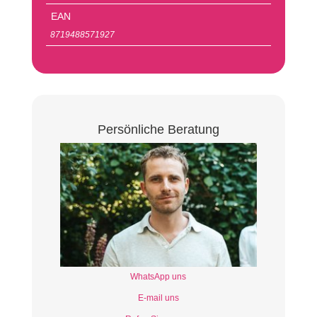
EAN
8719488571927
Persönliche Beratung
WhatsApp uns
E-mail uns