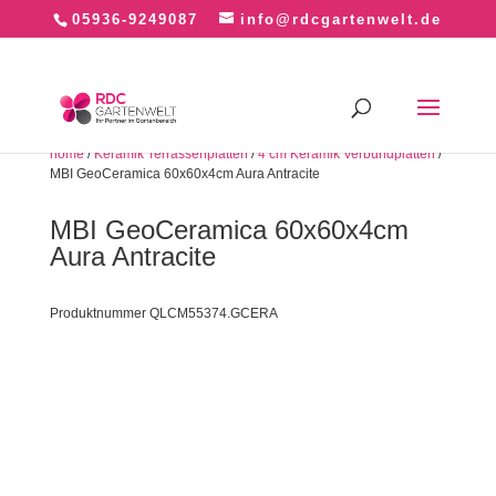
05936-9249087
info@rdcgartenwelt.de
home
/
Keramik Terrassenplatten
/
4 cm Keramik Verbundplatten
/
MBI GeoCeramica 60x60x4cm Aura Antracite
MBI GeoCeramica 60x60x4cm
Aura Antracite
Produktnummer QLCM55374.GCERA