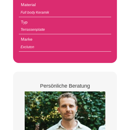
Material
Full body Keramik
Typ
Terrassenplatte
Marke
Excluton
Persönliche Beratung