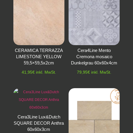
CERAMICA TERRAZZA
Cera4Line Mento
LIMESTONE YELLOW
Cremona mosaico
59,5×59,5x2cm
Dunkelgrau 60x60x4cm
41,95
€
inkl. MwSt.
79,95
€
inkl. MwSt.
Cera3Line Lux&Dutch
SQUARE DECOR Anthra
60x60x3cm