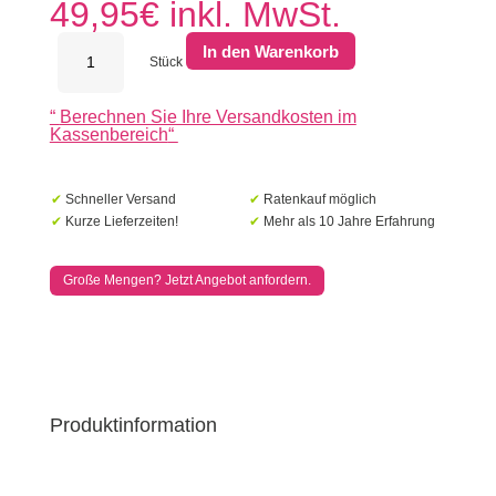
49,95
€
inkl. MwSt.
Keramik
In den Warenkorb
Terrassenplatten
Stück
60x60x3
cm
“
Berechnen Sie Ihre Versandkosten im
Rimini
Kassenbereich
“
Menge
✔
Schneller Versand
✔
Ratenkauf möglich
✔
Kurze Lieferzeiten!
✔
Mehr als 10 Jahre Erfahrung
Große Mengen? Jetzt Angebot anfordern.
Produktinformation