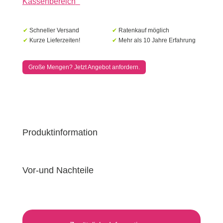
Kassenbereich
“
Grey
Menge
✔
Schneller Versand
✔
Ratenkauf möglich
✔
Kurze Lieferzeiten!
✔
Mehr als 10 Jahre Erfahrung
Große Mengen? Jetzt Angebot anfordern.
Produktinformation
Vor-und Nachteile