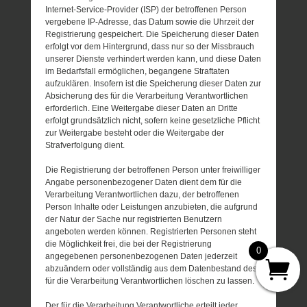
Internet-Service-Provider (ISP) der betroffenen Person
vergebene IP-Adresse, das Datum sowie die Uhrzeit der
Registrierung gespeichert. Die Speicherung dieser Daten
erfolgt vor dem Hintergrund, dass nur so der Missbrauch
unserer Dienste verhindert werden kann, und diese Daten
im Bedarfsfall ermöglichen, begangene Straftaten
aufzuklären. Insofern ist die Speicherung dieser Daten zur
Absicherung des für die Verarbeitung Verantwortlichen
erforderlich. Eine Weitergabe dieser Daten an Dritte
erfolgt grundsätzlich nicht, sofern keine gesetzliche Pflicht
zur Weitergabe besteht oder die Weitergabe der
Strafverfolgung dient.
Die Registrierung der betroffenen Person unter freiwilliger
Angabe personenbezogener Daten dient dem für die
Verarbeitung Verantwortlichen dazu, der betroffenen
Person Inhalte oder Leistungen anzubieten, die aufgrund
der Natur der Sache nur registrierten Benutzern
angeboten werden können. Registrierten Personen steht
die Möglichkeit frei, die bei der Registrierung
0
angegebenen personenbezogenen Daten jederzeit
abzuändern oder vollständig aus dem Datenbestand des
für die Verarbeitung Verantwortlichen löschen zu lassen.
Der für die Verarbeitung Verantwortliche erteilt jeder