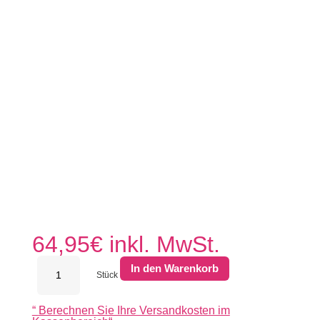
64,95
€
inkl. MwSt.
Kera
In den Warenkorb
Twice
Stück
60x60x4,8
cm
“
Berechnen Sie Ihre Versandkosten im
Ardesia