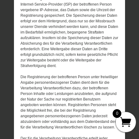
Internet-Service-Provider (ISP) der betroffenen Person
vergebene IP-Adresse, das Datum sowie die Uhrzeit der
Registrierung gespeichert. Die Speicherung dieser Daten
erfolgt vor dem Hintergrund, dass nur so der Missbrauch
unserer Dienste verhindert werden kann, und diese Daten
im Bedarfsfall ermöglichen, begangene Straftaten
aufzuklären. Insofern ist die Speicherung dieser Daten zur
Absicherung des für die Verarbeitung Verantwortlichen
erforderlich. Eine Weitergabe dieser Daten an Dritte
erfolgt grundsätzlich nicht, sofern keine gesetzliche Pflicht
zur Weitergabe besteht oder die Weitergabe der
Strafverfolgung dient.
Die Registrierung der betroffenen Person unter freiwilliger
Angabe personenbezogener Daten dient dem für die
Verarbeitung Verantwortlichen dazu, der betroffenen
Person Inhalte oder Leistungen anzubieten, die aufgrund
der Natur der Sache nur registrierten Benutzern
angeboten werden können. Registrierten Personen steht
die Möglichkeit frei, die bei der Registrierung
0
angegebenen personenbezogenen Daten jederzeit
abzuändern oder vollständig aus dem Datenbestand des
für die Verarbeitung Verantwortlichen löschen zu lassen.
Der für die Verarbeitung Verantwortliche erteilt jeder