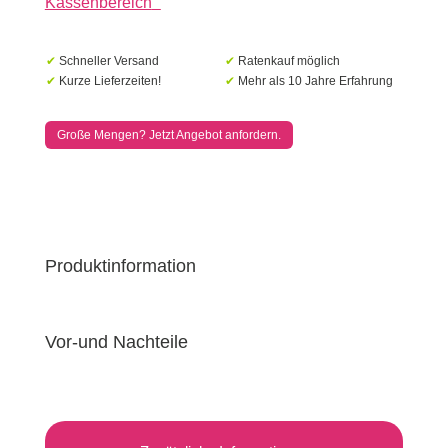
Kassenbereich
“
Carbon
Menge
✔
Schneller Versand
✔
Ratenkauf möglich
✔
Kurze Lieferzeiten!
✔
Mehr als 10 Jahre Erfahrung
Große Mengen? Jetzt Angebot anfordern.
Produktinformation
Vor-und Nachteile