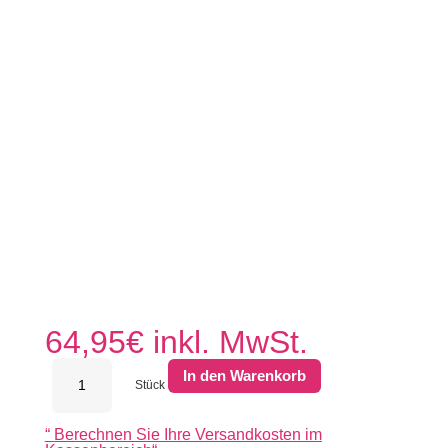
64,95
€
inkl. MwSt.
Kera
In den Warenkorb
Twice
Stück
60x60x4,8
cm
“
Berechnen Sie Ihre Versandkosten im
Slate