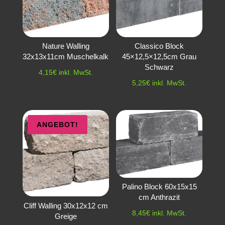
Nature Walling
Classico Block
32x13x11cm Muschelkalk
45×12,5×12,5cm Grau
Schwarz
4,15
€
inkl. MwSt.
5,25
€
inkl. MwSt.
ANGEBOT!
Palino Block 60x15x15
cm Anthrazit
Cliff Walling 30x12x12 cm
8,45
€
inkl. MwSt.
Greige