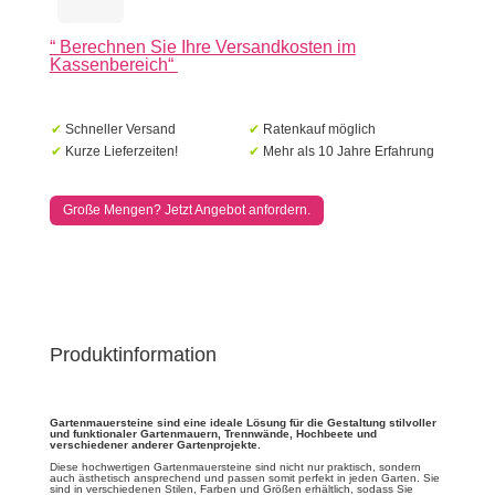
60x12x10cm
Milano
“
Berechnen Sie Ihre Versandkosten im
Menge
Kassenbereich
“
✔
Schneller Versand
✔
Ratenkauf möglich
✔
Kurze Lieferzeiten!
✔
Mehr als 10 Jahre Erfahrung
Große Mengen? Jetzt Angebot anfordern.
Produktinformation
Gartenmauersteine ​​sind eine ideale Lösung für die Gestaltung stilvoller
und funktionaler Gartenmauern, Trennwände, Hochbeete und
verschiedener anderer Gartenprojekte.
Diese hochwertigen Gartenmauersteine ​​sind nicht nur praktisch, sondern
auch ästhetisch ansprechend und passen somit perfekt in jeden Garten. Sie
sind in verschiedenen Stilen, Farben und Größen erhältlich, sodass Sie