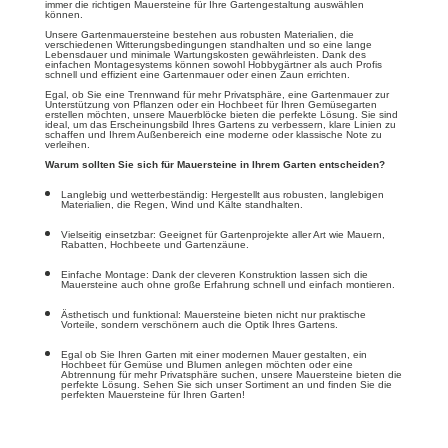
immer die richtigen Mauersteine ​​für Ihre Gartengestaltung auswählen
können.
Unsere Gartenmauersteine ​​bestehen aus robusten Materialien, die
verschiedenen Witterungsbedingungen standhalten und so eine lange
Lebensdauer und minimale Wartungskosten gewährleisten. Dank des
einfachen Montagesystems können sowohl Hobbygärtner als auch Profis
schnell und effizient eine Gartenmauer oder einen Zaun errichten.
Egal, ob Sie eine Trennwand für mehr Privatsphäre, eine Gartenmauer zur
Unterstützung von Pflanzen oder ein Hochbeet für Ihren Gemüsegarten
erstellen möchten, unsere Mauerblöcke bieten die perfekte Lösung. Sie sind
ideal, um das Erscheinungsbild Ihres Gartens zu verbessern, klare Linien zu
schaffen und Ihrem Außenbereich eine moderne oder klassische Note zu
verleihen.
Warum sollten Sie sich für Mauersteine ​​in Ihrem Garten entscheiden?
Langlebig und wetterbeständig: Hergestellt aus robusten, langlebigen
Materialien, die Regen, Wind und Kälte standhalten.
Vielseitig einsetzbar: Geeignet für Gartenprojekte aller Art wie Mauern,
Rabatten, Hochbeete und Gartenzäune.
Einfache Montage: Dank der cleveren Konstruktion lassen sich die
Mauersteine ​​auch ohne große Erfahrung schnell und einfach montieren.
Ästhetisch und funktional: Mauersteine ​​bieten nicht nur praktische
Vorteile, sondern verschönern auch die Optik Ihres Gartens.
Egal ob Sie Ihren Garten mit einer modernen Mauer gestalten, ein
Hochbeet für Gemüse und Blumen anlegen möchten oder eine
Abtrennung für mehr Privatsphäre suchen, unsere Mauersteine ​​bieten die
perfekte Lösung. Sehen Sie sich unser Sortiment an und finden Sie die
perfekten Mauersteine ​​für Ihren Garten!