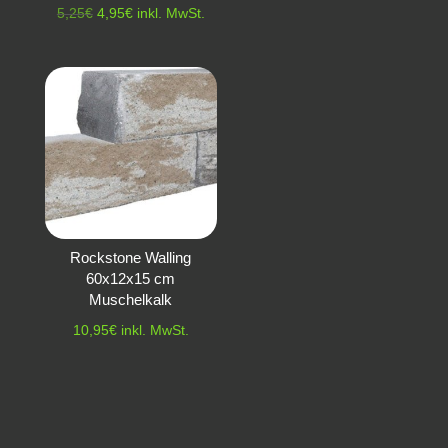
Ursprünglicher
Aktueller
5,25
€
4,95
€
inkl. MwSt.
Preis
Preis
war:
ist:
5,25€
4,95€.
Rockstone Walling
60x12x15 cm
Muschelkalk
10,95
€
inkl. MwSt.