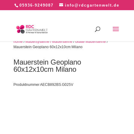
05936-9249087
info@rdcgartenwelt.de
home
/
Mauersysteme / Mauersteine
/
Glatte Mauersteine
/
Mauerstein Geoplano 60x12x10cm Milano
Mauerstein Geoplano
60x12x10cm Milano
Produktnummer AECB892BS.G025V