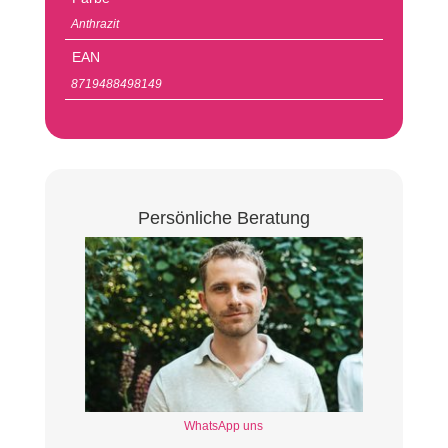
Anthrazit
EAN
8719488498149
Persönliche Beratung
WhatsApp uns