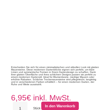
Entscheiden Sie sich für einen minimalistischen und stilvollen Look mit glatten
Mauersteine. Diese modernen Gartenblöcke eignen sich perfekt, um klare
Linien und symmetrische Formen in Ihrem Gartendesign zu schaffen. Dank
ihrer glatten Oberfläche und ihres schlichten Designs passen sie perfekt zu
einem modernen Gartenstil. Ideal für Blumenbeete, niedrige Mauern oder
erhöhte Rabatten. Schlichte Trockemauersteine ​​sind pflegeleicht, langlebig
und in verschiedenen Farben erhältlich – für einen modernen Garten, der
Ruhe und Weite ausstrahlt.
6,95
€
inkl. MwSt.
Mauerstein
In den Warenkorb
Geoplano
Stück