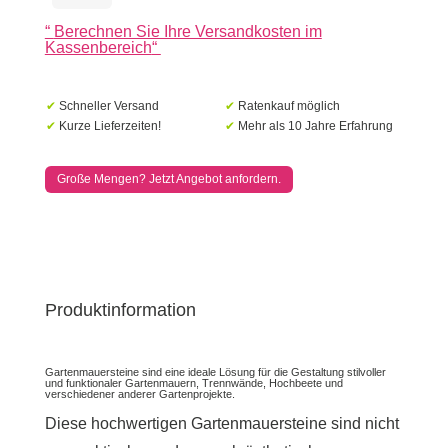
Grau
“
Berechnen Sie Ihre Versandkosten im
/
Kassenbereich
“
Anthrazit
Menge
✔
Schneller Versand
✔
Ratenkauf möglich
✔
Kurze Lieferzeiten!
✔
Mehr als 10 Jahre Erfahrung
Große Mengen? Jetzt Angebot anfordern.
Produktinformation
Gartenmauersteine ​​sind eine ideale Lösung für die Gestaltung stilvoller
und funktionaler Gartenmauern, Trennwände, Hochbeete und
verschiedener anderer Gartenprojekte.
Diese hochwertigen Gartenmauersteine ​​sind nicht