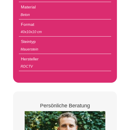
Material
Beton
Format
40x10x10 cm
Steintyp
Mauerstein
Hersteller
RDCTV
Persönliche Beratung