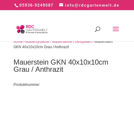
05936-9249087
info@rdcgartenwelt.de
home
/
Mauersysteme / Mauersteine
/
Gespalten
/ Mauerstein
GKN 40x10x10cm Grau / Anthrazit
Mauerstein GKN 40x10x10cm
Grau / Anthrazit
Produktnummer