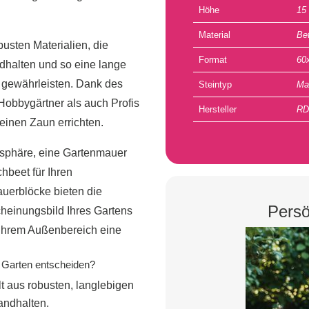
Höhe
15
Material
Be
usten Materialien, die
Format
60
halten und so eine lange
gewährleisten. Dank des
Steintyp
Ma
obbygärtner als auch Profis
Hersteller
RD
 einen Zaun errichten.
tsphäre, eine Gartenmauer
hbeet für Ihren
uerblöcke bieten die
Persö
cheinungsbild Ihres Gartens
d Ihrem Außenbereich eine
em Garten entscheiden?
t aus robusten, langlebigen
andhalten.