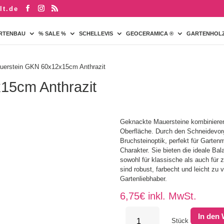
lt.de
RTENBAU
% SALE %
SCHELLEVIS
GEOCERAMICA ®
GARTENHOL
uerstein GKN 60x12x15cm Anthrazit
15cm Anthrazit
Geknackte Mauersteine kombinieren g
Oberfläche. Durch den Schneidevorg
Bruchsteinoptik, perfekt für Gart
Charakter. Sie bieten die ideale Ba
sowohl für klassische als auch für 
sind robust, farbecht und leicht zu 
Gartenliebhaber.
6,75
€
inkl. MwSt.
Mauerstein
In den
GKN
Stück