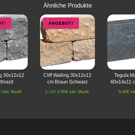
Ähnliche Produkte
T!
ANGEBOT!
ing 30x12x12
Cliff Walling 30x12x12
Tegula M
thrazit
cm Braun Schwarz
60x14x11 
ünglicher
Aktueller
Ursprünglicher
Aktueller
€
inkl. MwSt.
5,25
€
4,95
€
inkl. MwSt.
9,45
€
in
Preis
Preis
Preis
ist:
war:
ist:
€
4,95€.
5,25€
4,95€.