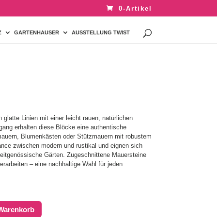
0-Artikel
Z
GARTENHAUSER
AUSSTELLUNG TWIST
latte Linien mit einer leicht rauen, natürlichen
ang erhalten diese Blöcke eine authentische
enmauern, Blumenkästen oder Stützmauern mit robustem
lance zwischen modern und rustikal und eignen sich
zeitgenössische Gärten. Zugeschnittene Mauersteine ​​
verarbeiten – eine nachhaltige Wahl für jeden
 Warenkorb