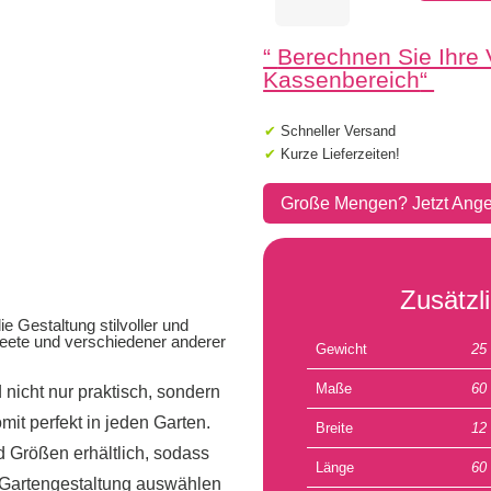
60x12x15cm
Anthrazit
“
Berechnen Sie Ihre
Menge
Kassenbereich
“
✔
Schneller Versand
✔
Kurze Lieferzeiten!
Große Mengen? Jetzt Ange
Zusätzl
ie Gestaltung stilvoller und
eete und verschiedener anderer
Gewicht
25
Maße
60
 nicht nur praktisch, sondern
it perfekt in jeden Garten.
Breite
12
d Größen erhältlich, sodass
Länge
60
re Gartengestaltung auswählen