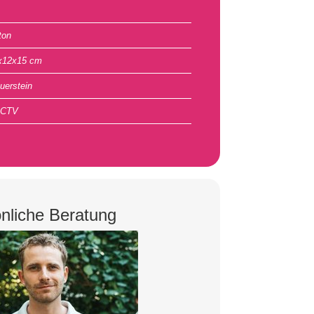
ton
x12x15 cm
uerstein
CTV
nliche Beratung