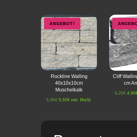
ANGEBOT!
ANGEBO
Rockline Walling
Cliff Wall
40x10x10cm
cm An
Muschelkalk
Urspr
5,25
€
4,95
Ursprünglicher
Aktueller
5,95
€
5,50
€
inkl. MwSt.
Preis
Preis
Preis
war:
war:
ist:
5,25
5,95€
5,50€.