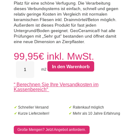
Platz für eine schöne Verfugung. Die Verarbeitung
dieses Verbundsystems ist einfach, schnell und gegen
relativ geringe Kosten im Vergleich mit normalen
keramischen Fliesen inkl. Drainmörtel/Beton möglich.
Außerdem ist dieses Produkt für fast jeden
Untergrund/Boden geeignet. GeoCeramica® hat alle
Prüfungen mit „Sehr gut“ bestanden und öffnet damit
eine neue Dimension an Zierpflaster.
99,95
€
inkl. MwSt.
MBI
In den Warenkorb
GeoCeramica
m2
100x100x4
Locarno
“
Berechnen Sie Ihre Versandkosten im
Taupe
Kassenbereich
“
Menge
✔
Schneller Versand
✔
Ratenkauf möglich
✔
Kurze Lieferzeiten!
✔
Mehr als 10 Jahre Erfahrung
Große Mengen? Jetzt Angebot anfordern.