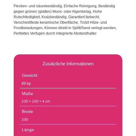
Flecken- und säurebeständig, Einfache Reinigung, Beständig
gegen grünen (glatten) Moos- oder Algenbelag, Hohe
Rutschfestigkeit, Kratzbeständig, Garantiert farbecht,
Verschleißfeste keramische Oberfläche, Trotzt Hitze- und
Frostbelastungen, Können direkt in Splitt/Sand verlegt werden,
Perfektes Verfugen durch integrierte Abstandhalter
Zusätzliche Informationen
Gewicht
88 kg
Maße
100 × 100 × 4 cm
Breite
100
Länge