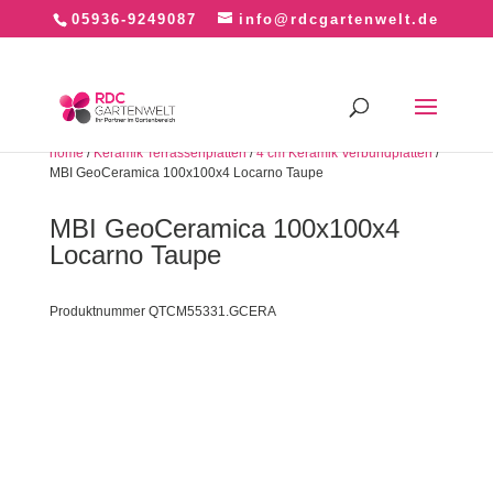
05936-9249087
info@rdcgartenwelt.de
home
/
Keramik Terrassenplatten
/
4 cm Keramik Verbundplatten
/
MBI GeoCeramica 100x100x4 Locarno Taupe
MBI GeoCeramica 100x100x4
Locarno Taupe
Produktnummer QTCM55331.GCERA