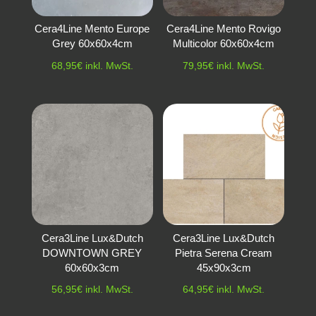
Cera4Line Mento Europe
Cera4Line Mento Rovigo
Grey 60x60x4cm
Multicolor 60x60x4cm
68,95
€
inkl. MwSt.
79,95
€
inkl. MwSt.
Cera3Line Lux&Dutch
Cera3Line Lux&Dutch
DOWNTOWN GREY
Pietra Serena Cream
60x60x3cm
45x90x3cm
56,95
€
inkl. MwSt.
64,95
€
inkl. MwSt.