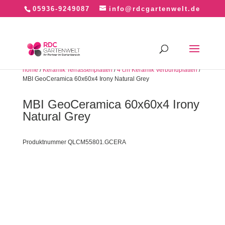
05936-9249087
info@rdcgartenwelt.de
home
/
Keramik Terrassenplatten
/
4 cm Keramik Verbundplatten
/
MBI GeoCeramica 60x60x4 Irony Natural Grey
MBI GeoCeramica 60x60x4 Irony
Natural Grey
Produktnummer QLCM55801.GCERA