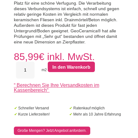
Platz für eine schöne Verfugung. Die Verarbeitung
dieses Verbundsystems ist einfach, schnell und gegen
relativ geringe Kosten im Vergleich mit normalen
keramischen Fliesen inkl. Drainmörtel/Beton möglich.
Außerdem ist dieses Produkt für fast jeden
Untergrund/Boden geeignet. GeoCeramica® hat alle
Prüfungen mit „Sehr gut“ bestanden und öffnet damit
eine neue Dimension an Zierpflaster.
85,99
€
inkl. MwSt.
MBI
In den Warenkorb
GeoCeramica
m2
60x60x4
Irony
“
Berechnen Sie Ihre Versandkosten im
Natural
Kassenbereich
“
Grey
Menge
✔
Schneller Versand
✔
Ratenkauf möglich
✔
Kurze Lieferzeiten!
✔
Mehr als 10 Jahre Erfahrung
Große Mengen? Jetzt Angebot anfordern.