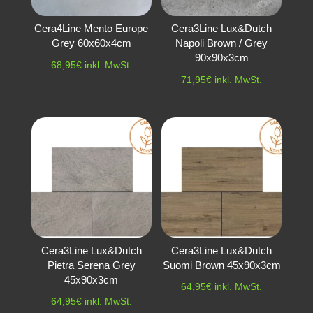
Cera4Line Mento Europe
Cera3Line Lux&Dutch
Grey 60x60x4cm
Napoli Brown / Grey
90x90x3cm
68,95
€
inkl. MwSt.
71,95
€
inkl. MwSt.
Cera3Line Lux&Dutch
Cera3Line Lux&Dutch
Pietra Serena Grey
Suomi Brown 45x90x3cm
45x90x3cm
64,95
€
inkl. MwSt.
64,95
€
inkl. MwSt.