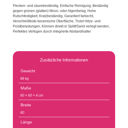
Flecken- und säurebeständig, Einfache Reinigung, Beständig
gegen grünen (glatten) Moos- oder Algenbelag, Hohe
Rutschfestigkeit, Kratzbeständig, Garantiert farbecht,
Verschleißfeste keramische Oberfläche, Trotzt Hitze- und
Frostbelastungen, Können direkt in Splitt/Sand verlegt werden,
Perfektes Verfugen durch integrierte Abstandhalter
Zusätzliche Informationen
Gewicht
88 kg
Maße
60 × 60 × 4 cm
Breite
60
Länge