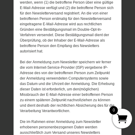
werden, wenn (1) die betroffene Person über eine gültige
E-Mail-Adresse verfügt und (2) die betroffene Person sich
für den Newsletterversand registriert. An die von einer
betroffenen Person erstmalig für den Newsletterversand
eingetragene E-Mail-Adresse wird aus rechtlichen
Gründen eine Bestätigungsmail im Double-Opt-In-
Verfahren versendet. Diese Bestätigungsmail dient der
Überprüfung, ob der Inhaber der E-Mail-Adresse als
betroffene Person den Empfang des Newsletters
autorisiert hat.
Bei der Anmeldung zum Newsletter speichern wir ferner
die vom Internet-Service-Provider (ISP) vergebene IP-
Adresse des von der betroffenen Person zum Zeitpunkt
der Anmeldung verwendeten Computersystems sowie
das Datum und die Uhrzeit der Anmeldung. Die Erhebung
dieser Daten ist erforderlich, um den(möglichen)
Missbrauch der E-Mail-Adresse einer betroffenen Person
zu einem späteren Zeitpunkt nachvollziehen zu können
und dient deshalb der rechtlichen Absicherung des für die
0
Verarbeitung Verantwortlichen.
Die im Rahmen einer Anmeldung zum Newsletter
erhobenen personenbezogenen Daten werden
ausschließlich zum Versand unseres Newsletters