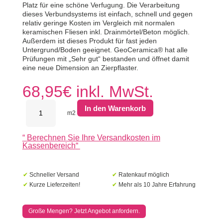
Platz für eine schöne Verfugung. Die Verarbeitung
dieses Verbundsystems ist einfach, schnell und gegen
relativ geringe Kosten im Vergleich mit normalen
keramischen Fliesen inkl. Drainmörtel/Beton möglich.
Außerdem ist dieses Produkt für fast jeden
Untergrund/Boden geeignet. GeoCeramica® hat alle
Prüfungen mit „Sehr gut“ bestanden und öffnet damit
eine neue Dimension an Zierpflaster.
68,95
€
inkl. MwSt.
MBI
In den Warenkorb
GeoCeramica
m2
60x60x4cm
Meso
“
Berechnen Sie Ihre Versandkosten im
Light
Kassenbereich
“
Greige
Menge
✔
Schneller Versand
✔
Ratenkauf möglich
✔
Kurze Lieferzeiten!
✔
Mehr als 10 Jahre Erfahrung
Große Mengen? Jetzt Angebot anfordern.