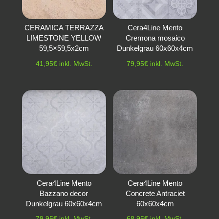
CERAMICA TERRAZZA
Cera4Line Mento
LIMESTONE YELLOW
Cremona mosaico
59,5×59,5x2cm
Dunkelgrau 60x60x4cm
41,95
€
inkl. MwSt.
79,95
€
inkl. MwSt.
Cera4Line Mento
Cera4Line Mento
Bazzano decor
Concrete Antraciet
Dunkelgrau 60x60x4cm
60x60x4cm
79,95
€
inkl. MwSt.
68,95
€
inkl. MwSt.