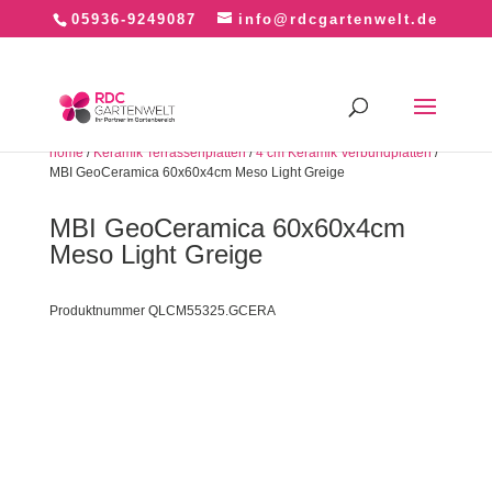
05936-9249087
info@rdcgartenwelt.de
home
/
Keramik Terrassenplatten
/
4 cm Keramik Verbundplatten
/
MBI GeoCeramica 60x60x4cm Meso Light Greige
MBI GeoCeramica 60x60x4cm
Meso Light Greige
Produktnummer QLCM55325.GCERA