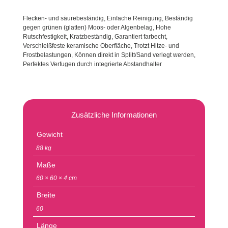
Flecken- und säurebeständig, Einfache Reinigung, Beständig
gegen grünen (glatten) Moos- oder Algenbelag, Hohe
Rutschfestigkeit, Kratzbeständig, Garantiert farbecht,
Verschleißfeste keramische Oberfläche, Trotzt Hitze- und
Frostbelastungen, Können direkt in Splitt/Sand verlegt werden,
Perfektes Verfugen durch integrierte Abstandhalter
Zusätzliche Informationen
Gewicht
88 kg
Maße
60 × 60 × 4 cm
Breite
60
Länge