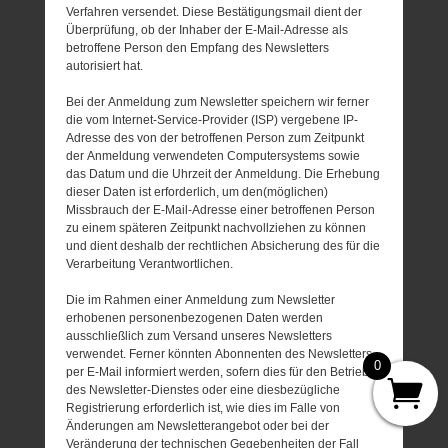
Verfahren versendet. Diese Bestätigungsmail dient der
Überprüfung, ob der Inhaber der E-Mail-Adresse als
betroffene Person den Empfang des Newsletters
autorisiert hat.
Bei der Anmeldung zum Newsletter speichern wir ferner
die vom Internet-Service-Provider (ISP) vergebene IP-
Adresse des von der betroffenen Person zum Zeitpunkt
der Anmeldung verwendeten Computersystems sowie
das Datum und die Uhrzeit der Anmeldung. Die Erhebung
dieser Daten ist erforderlich, um den(möglichen)
Missbrauch der E-Mail-Adresse einer betroffenen Person
zu einem späteren Zeitpunkt nachvollziehen zu können
und dient deshalb der rechtlichen Absicherung des für die
Verarbeitung Verantwortlichen.
Die im Rahmen einer Anmeldung zum Newsletter
erhobenen personenbezogenen Daten werden
ausschließlich zum Versand unseres Newsletters
verwendet. Ferner könnten Abonnenten des Newsletters
0
per E-Mail informiert werden, sofern dies für den Betrieb
des Newsletter-Dienstes oder eine diesbezügliche
Registrierung erforderlich ist, wie dies im Falle von
Änderungen am Newsletterangebot oder bei der
Veränderung der technischen Gegebenheiten der Fall