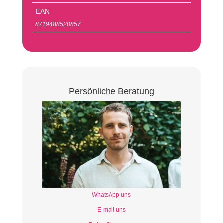
EAN
8719488520857
Persönliche Beratung
WhatsApp uns
E-mail uns