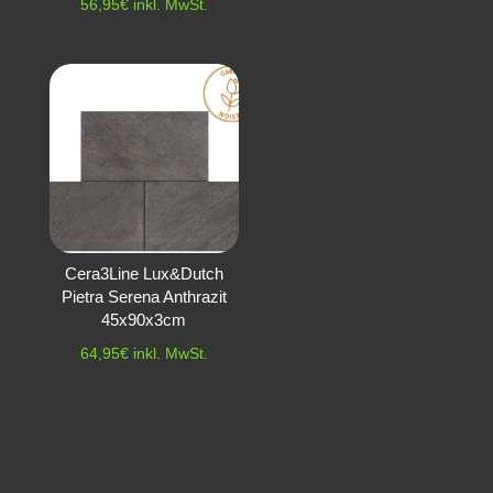
56,95
€
inkl. MwSt.
Cera3Line Lux&Dutch
Pietra Serena Anthrazit
45x90x3cm
64,95
€
inkl. MwSt.