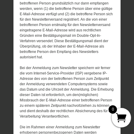
betroffenen Person grundsätzlich nur dann empfangen
werden, wenn (1) die betroffene Person über eine gültige
E-Mail-Adresse verfügt und (2) die betroffene Person sich
für den Newsletterversand registriert. An die von einer
betroffenen Person erstmalig für den Newsletterversand
eingetragene E-Mail-Adresse wird aus rechtlichen
Gründen eine Bestätigungsmail im Double-Opt-In-
Verfahren versendet. Diese Bestätigungsmail dient der
Überprüfung, ob der Inhaber der E-Mail-Adresse als
betroffene Person den Empfang des Newsletters
autorisiert hat.
Bei der Anmeldung zum Newsletter speichern wir ferner
die vom Internet-Service-Provider (ISP) vergebene IP-
Adresse des von der betroffenen Person zum Zeitpunkt
der Anmeldung verwendeten Computersystems sowie
das Datum und die Uhrzeit der Anmeldung. Die Erhebung
dieser Daten ist erforderlich, um den(möglichen)
Missbrauch der E-Mail-Adresse einer betroffenen Person
zu einem späteren Zeitpunkt nachvollziehen zu können
0
und dient deshalb der rechtlichen Absicherung des für die
Verarbeitung Verantwortlichen.
Die im Rahmen einer Anmeldung zum Newsletter
erhobenen personenbezogenen Daten werden