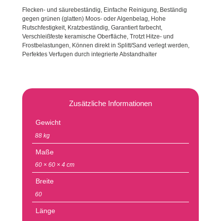
Flecken- und säurebeständig, Einfache Reinigung, Beständig
gegen grünen (glatten) Moos- oder Algenbelag, Hohe
Rutschfestigkeit, Kratzbeständig, Garantiert farbecht,
Verschleißfeste keramische Oberfläche, Trotzt Hitze- und
Frostbelastungen, Können direkt in Splitt/Sand verlegt werden,
Perfektes Verfugen durch integrierte Abstandhalter
Zusätzliche Informationen
Gewicht
88 kg
Maße
60 × 60 × 4 cm
Breite
60
Länge