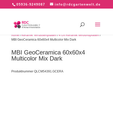
05936-9249087
info@rdcgartenwelt.de
home
/
Keramik Terrassenplatten
/
4 cm Keramik Verbundplatten
/
MBI GeoCeramica 60x60x4 Multicolor Mix Dark
MBI GeoCeramica 60x60x4
Multicolor Mix Dark
Produktnummer QLCM54391.GCERA