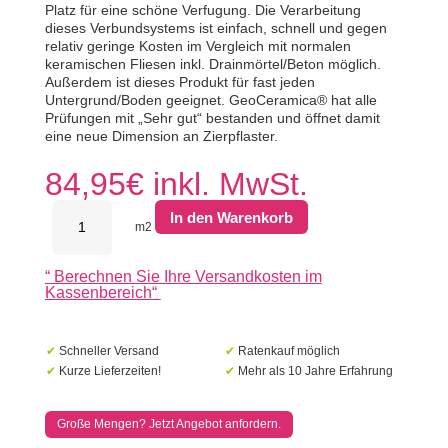
Platz für eine schöne Verfugung. Die Verarbeitung
dieses Verbundsystems ist einfach, schnell und gegen
relativ geringe Kosten im Vergleich mit normalen
keramischen Fliesen inkl. Drainmörtel/Beton möglich.
Außerdem ist dieses Produkt für fast jeden
Untergrund/Boden geeignet. GeoCeramica® hat alle
Prüfungen mit „Sehr gut“ bestanden und öffnet damit
eine neue Dimension an Zierpflaster.
84,95
€
inkl. MwSt.
MBI
In den Warenkorb
GeoCeramica
m2
60x60x4
Multicolor
“
Berechnen Sie Ihre Versandkosten im
Mix
Kassenbereich
“
Dark
Menge
✔
Schneller Versand
✔
Ratenkauf möglich
✔
Kurze Lieferzeiten!
✔
Mehr als 10 Jahre Erfahrung
Große Mengen? Jetzt Angebot anfordern.