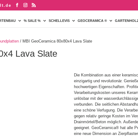
lt.de
RTENBAU
% SALE %
SCHELLEVIS
GEOCERAMICA ®
GARTENHOL
undplatten
/ MBI GeoCeramica 80x80x4 Lava Slate
x4 Lava Slate
Die Kombination aus einer keramisc
einzigartig und revolutionär. Genieße
hochwertigen Eigenschaften. Profiti
Verarbeitungskosten unseres Keram
unlösbar mit der wasserdurchlässi
verbunden. Die seitlichen Abstandha
eine schöne Verfugung. Die Verarbe
gegen relativ geringe Kosten im Ver
Drainmörtel/Beton möglich. Außerde
geeignet. GeoCeramica® hat alle Pr
eine neue Dimension an Zierpflaster