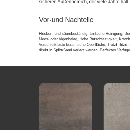
sicheren Außenbereich, der viele Jahre hält.
Vor-und Nachteile
Flecken- und säurebeständig, Einfache Reinigung, Bes
Moos- oder Algenbelag, Hohe Rutschfestigkeit, Kratzbe
Verschleißfeste keramische Oberfläche, Trotzt Hitze
direkt in Splitt/Sand verlegt werden, Perfektes Verfuge