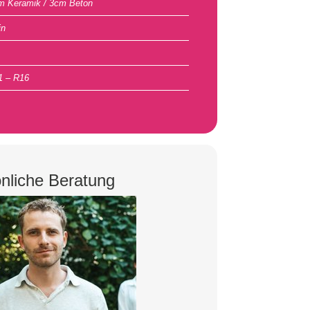
m Keramik / 3cm Beton
in
1 – R16
nliche Beratung