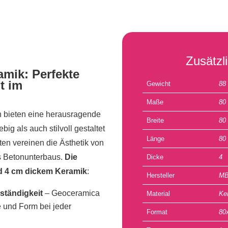
Zusätzl
mik: Perfekte
t im
Gewicht
88
Maße
80
 bieten eine herausragende
Breite
80
ig als auch stilvoll gestaltet
Länge
80
ten vereinen die Ästhetik von
es Betonunterbaus.
Die
Dicke
4
nd 4 cm dickem Keramik
:
Hersteller
MB
ständigkeit
– Geoceramica
Material
Ke
be und Form bei jeder
Format
80