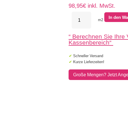
98,95
€
inkl. MwSt.
MBI
In den W
GeoCeramica
m2
80x80x4
Lava
“
Berechnen Sie Ihre
Slate
Menge
Kassenbereich
“
✔
Schneller Versand
✔
Kurze Lieferzeiten!
Große Mengen? Jetzt Ange