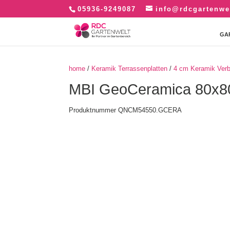
05936-9249087
info@rdcgartenwe
GA
home
/
Keramik Terrassenplatten
/
4 cm Keramik Verb
MBI GeoCeramica 80x80
Produktnummer QNCM54550.GCERA