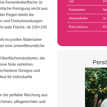
Typ
1c
ie Keramikoberfläche ist
nfache Reinigung reicht aus.
Fasekanten
Ne
bei Regen bleibt die
Abstandhalter
Ja
ssen und Poolumrandungen.
t für jede Fläche, ob 100×100
Rutschklasse
R1
mit recycelten Materialien
uer eine umweltfreundliche
Oberflächenstrukturen, die
Persö
sive Note verleihen.
schiedene Designs und
al für individuelle
n die perfekte Mischung aus
schönen, pflegeleichten und