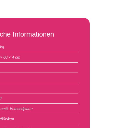
iche Informationen
 kg
 × 80 × 4 cm
I
ramik Verbundplatte
x80x4cm