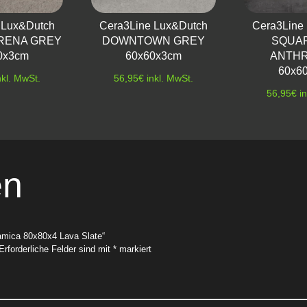
 Lux&Dutch
Cera3Line Lux&Dutch
Cera3Line
ERENA GREY
DOWNTOWN GREY
SQUAR
0x3cm
60x60x3cm
ANTHR
60x6
nkl. MwSt.
56,95
€
inkl. MwSt.
56,95
€
i
en
amica 80x80x4 Lava Slate“
Erforderliche Felder sind mit
*
markiert