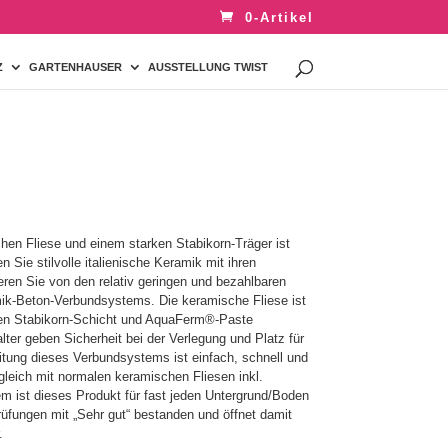
0-Artikel
Z
GARTENHAUSER
AUSSTELLUNG TWIST
hen Fliese und einem starken Stabikorn-Träger ist
n Sie stilvolle italienische Keramik mit ihren
eren Sie von den relativ geringen und bezahlbaren
ik-Beton-Verbundsystems. Die keramische Fliese ist
gen Stabikorn-Schicht und AquaFerm®-Paste
lter geben Sicherheit bei der Verlegung und Platz für
itung dieses Verbundsystems ist einfach, schnell und
gleich mit normalen keramischen Fliesen inkl.
m ist dieses Produkt für fast jeden Untergrund/Boden
üfungen mit „Sehr gut“ bestanden und öffnet damit
.