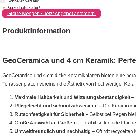
✔
Schneller Versand
✔
Kurze Lieferzeiten!
Große Mengen? Jetzt Angebot anfordern.
Produktinformation
GeoCeramica und 4 cm Keramik: Perfek
GeoCeramica und 4 cm dicke Keramikplatten bieten eine heraus
Terrassenplatten vereinen die Ästhetik von hochwertiger Keram
Maximale Haltbarkeit und Witterungsbeständigkeit
– 
Pflegeleicht und schmutzabweisend
– Die Keramikober
Rutschfestigkeit für Sicherheit
– Selbst bei Regen blei
Große Auswahl an Größen
– Flexibilität für jede Flä
Umweltfreundlich und nachhaltig
– Oft mit recycelten