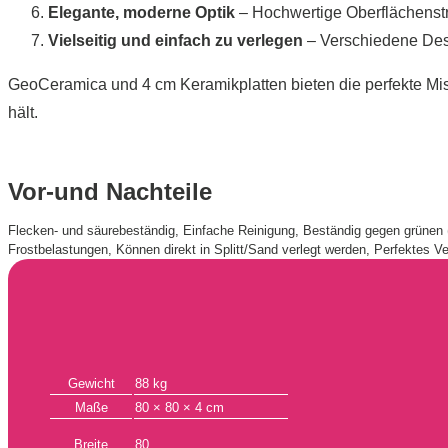
Elegante, moderne Optik
– Hochwertige Oberflächenstru
Vielseitig und einfach zu verlegen
– Verschiedene Desi
GeoCeramica und 4 cm Keramikplatten bieten die perfekte Misc
hält.
Vor-und Nachteile
Flecken- und säurebeständig, Einfache Reinigung, Beständig gegen grünen (g
Frostbelastungen, Können direkt in Splitt/Sand verlegt werden, Perfektes Ve
Gewicht
88 kg
Maße
80 × 80 × 4 cm
Breite
80