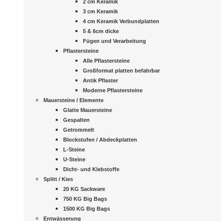
2 cm Keramik
3 cm Keramik
4 cm Keramik Verbundplatten
5 & 6cm dicke
Fügen und Verarbeitung
Pflastersteine
Alle Pflastersteine
Großformat platten befahrbar
Antik Pflaster
Moderne Pflastersteine
Mauersteine / Elemente
Glatte Mauersteine
Gespalten
Getrommelt
Blockstufen / Abdeckplatten
L-Steine
U-Steine
Dicht- und Klebstoffe
Splitt / Kies
20 KG Sackware
750 KG Big Bags
1500 KG Big Bags
Entwässerung