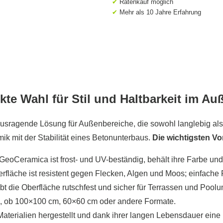
✔
Ratenkauf möglich
✔
Mehr als 10 Jahre Erfahrung
te Wahl für Stil und Haltbarkeit im Au
ragende Lösung für Außenbereiche, die sowohl langlebig als auc
ik mit der Stabilität eines Betonunterbaus.
Die wichtigsten V
GeoCeramica ist frost- und UV-beständig, behält ihre Farbe und
fläche ist resistent gegen Flecken, Algen und Moos; einfache 
bt die Oberfläche rutschfest und sicher für Terrassen und Poo
che, ob 100×100 cm, 60×60 cm oder andere Formate.
 Materialien hergestellt und dank ihrer langen Lebensdauer ein