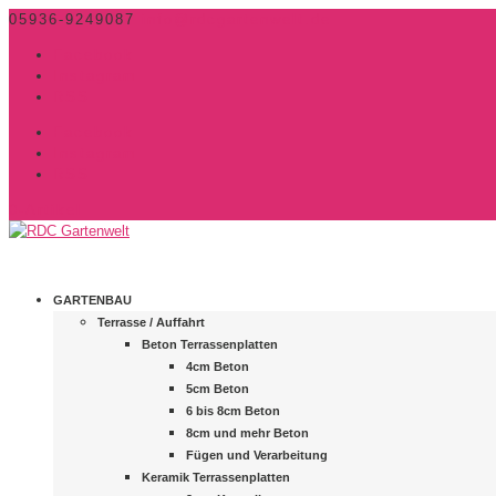
05936-9249087
info@rdcgartenwelt.de
Facebook
Instagram
RSS
Facebook
Instagram
RSS
0-Artikel
GARTENBAU
Terrasse / Auffahrt
Beton Terrassenplatten
4cm Beton
5cm Beton
6 bis 8cm Beton
8cm und mehr Beton
Fügen und Verarbeitung
Keramik Terrassenplatten