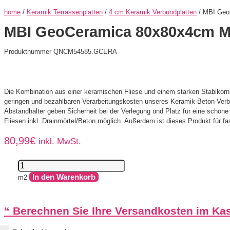
home
/
Keramik Terrassenplatten
/
4 cm Keramik Verbundplatten
/ MBI Geo
MBI GeoCeramica 80x80x4cm M
Produktnummer QNCM54585.GCERA
Die Kombination aus einer keramischen Fliese und einem starken Stabikorn-Trä
geringen und bezahlbaren Verarbeitungskosten unseres Keramik-Beton-Verb
Abstandhalter geben Sicherheit bei der Verlegung und Platz für eine schöne
Fliesen inkl. Drainmörtel/Beton möglich. Außerdem ist dieses Produkt für f
80,99
€
inkl. MwSt.
MBI
GeoCeramica
In den Warenkorb
m2
80x80x4cm
Meso
Dark
“
Berechnen Sie Ihre Versandkosten im Ka
Grey
Menge