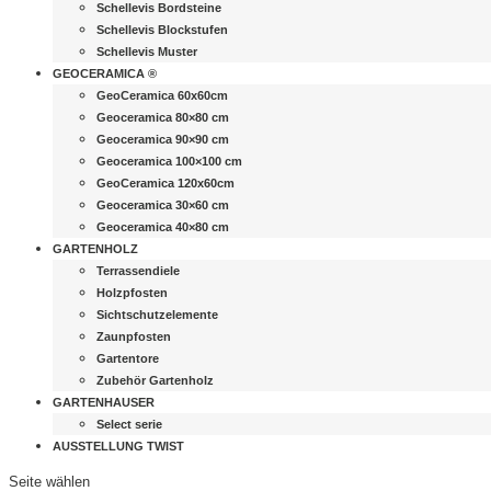
Schellevis Bordsteine
Schellevis Blockstufen
Schellevis Muster
GEOCERAMICA ®
GeoCeramica 60x60cm
Geoceramica 80×80 cm
Geoceramica 90×90 cm
Geoceramica 100×100 cm
GeoCeramica 120x60cm
Geoceramica 30×60 cm
Geoceramica 40×80 cm
GARTENHOLZ
Terrassendiele
Holzpfosten
Sichtschutzelemente
Zaunpfosten
Gartentore
Zubehör Gartenholz
GARTENHAUSER
Select serie
AUSSTELLUNG TWIST
Seite wählen