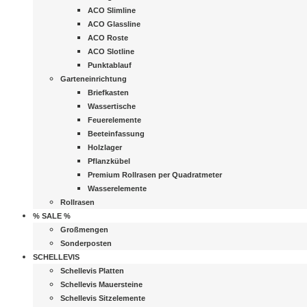
ACO Slimline
ACO Glassline
ACO Roste
ACO Slotline
Punktablauf
Garteneinrichtung
Briefkasten
Wassertische
Feuerelemente
Beeteinfassung
Holzlager
Pflanzkübel
Premium Rollrasen per Quadratmeter
Wasserelemente
Rollrasen
% SALE %
Großmengen
Sonderposten
SCHELLEVIS
Schellevis Platten
Schellevis Mauersteine
Schellevis Sitzelemente