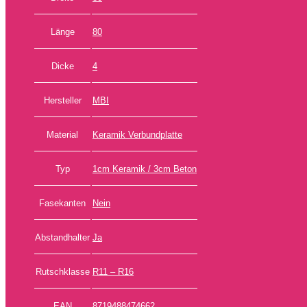
Länge
80
Dicke
4
Hersteller
MBI
Material
Keramik Verbundplatte
Typ
1cm Keramik / 3cm Beton
Fasekanten
Nein
Abstandhalter
Ja
Rutschklasse
R11 – R16
EAN
8719488474662