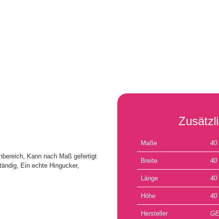
Zusätzl
Maße
40
nbereich, Kann nach Maß gefertigt
Breite
40
tändig, Ein echte Hingucker,
Länge
40
Höhe
40
Hersteller
G