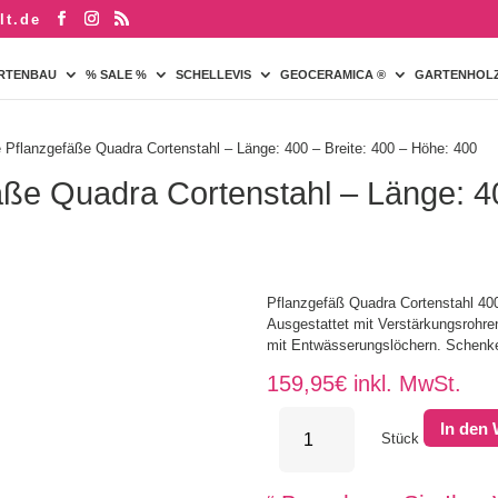
lt.de
RTENBAU
% SALE %
SCHELLEVIS
GEOCERAMICA ®
GARTENHOL
 Pflanzgefäße Quadra Cortenstahl – Länge: 400 – Breite: 400 – Höhe: 400
ße Quadra Cortenstahl – Länge: 40
Pflanzgefäß Quadra Cortenstahl 4
Ausgestattet mit Verstärkungsrohre
mit Entwässerungslöchern. Schenk
159,95
€
inkl. MwSt.
Quadratische
In den
Pflanzgefäße
Stück
Quadra
Cortenstahl