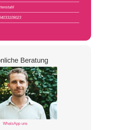
rtenstahl
04033109023
nliche Beratung
WhatsApp uns