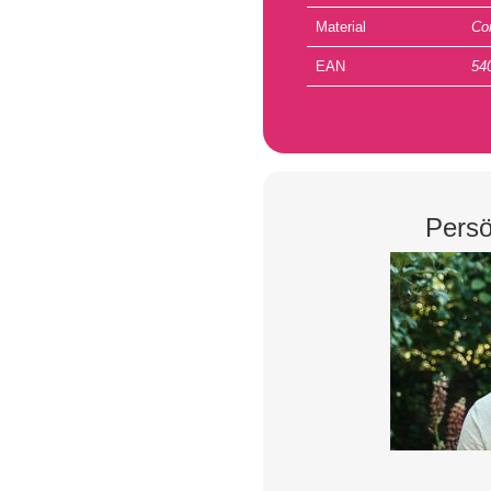
Material
Co
EAN
54
Persö