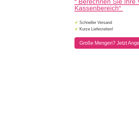
“
Berechnen Sie Ihre
-
Länge:
Kassenbereich
“
400
-
✔
Schneller Versand
Breite:
✔
Kurze Lieferzeiten!
400
-
Höhe:
Große Mengen? Jetzt Ange
400
Menge