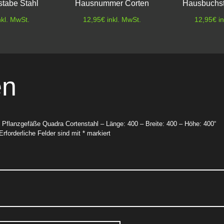
tabe Stahl
Hausnummer Corten
Hausbuchst
nkl. MwSt.
12,95
€
inkl. MwSt.
12,95
€
i
en
e Pflanzgefäße Quadra Cortenstahl – Länge: 400 – Breite: 400 – Höhe: 400“
Erforderliche Felder sind mit
*
markiert