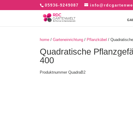
05936-9249087
info@rdcgartenwe
GA
home
/
Garteneinrichtung
/
Pflanzkübel
/ Quadratische
Quadratische Pflanzgefä
400
Produktnummer QuadraB2