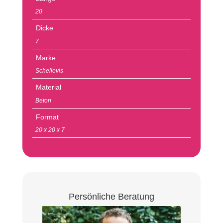
20
Dicke
7
Marke
Schellevis
Material
Beton
Format
20 x 20 x 7
Persönliche Beratung