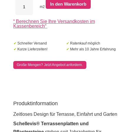
Schellevis
In den Warenkorb
Terrassenplatten
m2
20x20x7cm
Carbon
“
Berechnen Sie Ihre Versandkosten im
Menge
Kassenbereich
“
✔
Schneller Versand
✔
Ratenkauf möglich
✔
Kurze Lieferzeiten!
✔
Mehr als 10 Jahre Erfahrung
Große Mengen? Jetzt Angebot anfordern.
Produktinformation
Zeitloses Design für Terrasse, Einfahrt und Garten
Schellevis® Terrassenplatten und
Pflastersteine
stehen seit Jahrzehnten für