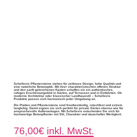
Schellevis Pflastersteine stehen für zeitloses Design, hohe Qualität und
eine natürliche Betonoptik. Mit ihrer charakteristischen offenen Struktur
und den sanft gebrochenen Kanten schaffen sie ein authentisches,
ruhiges Erscheinungsbild in Gärten, auf Terrassen und in Einfahrten. Ob
moderne Architektur oder klassischer Landhausstil – Schellevis
Produkte passen sich harmonisch jeder Umgebung an.
Die Platten und Pflastersteine sind frostbeständig, rutschfest und extrem
langlebig. Damit eignen sie sich perfekt für private Gärten ebenso wie für
anspruchsvolle Außenanlagen.
Mit Schellevis entscheiden Sie sich für
hochwertige Betonpflaster mit Stil, Charakter und dauerhafter Wertigkeit.
76,00
€
inkl. MwSt.