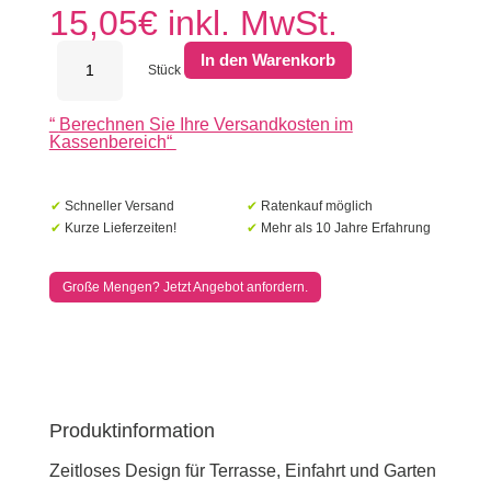
15,05
€
inkl. MwSt.
Schellevis
In den Warenkorb
Terrassenplatten
Stück
40x60x5cm
Carbon
“
Berechnen Sie Ihre Versandkosten im
Menge
Kassenbereich
“
✔
Schneller Versand
✔
Ratenkauf möglich
✔
Kurze Lieferzeiten!
✔
Mehr als 10 Jahre Erfahrung
Große Mengen? Jetzt Angebot anfordern.
Produktinformation
Zeitloses Design für Terrasse, Einfahrt und Garten