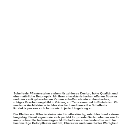
Schellevis Pflastersteine stehen für zeitloses Design, hohe Qualität und
eine natürliche Betonoptik. Mit ihrer charakteristischen offenen Struktur
und den sanft gebrochenen Kanten schaffen sie ein authentisches,
ruhiges Erscheinungsbild in Gärten, auf Terrassen und in Einfahrten. Ob
moderne Architektur oder klassischer Landhausstil – Schellevis
Produkte passen sich harmonisch jeder Umgebung an.
Die Platten und Pflastersteine sind frostbeständig, rutschfest und extrem
langlebig. Damit eignen sie sich perfekt für private Gärten ebenso wie für
anspruchsvolle Außenanlagen.
Mit Schellevis entscheiden Sie sich für
hochwertige Betonpflaster mit Stil, Charakter und dauerhafter Wertigkeit.