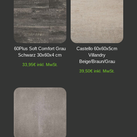
60Plus Soft Comfort Grau
Castello 60x60x5cm
Schwarz 30x60x4 cm
Villandry
Beige/Braun/Grau
33,95
€
inkl. MwSt.
39,50
€
inkl. MwSt.