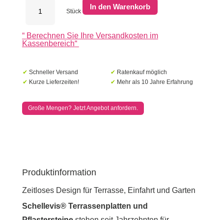
Schellevis
In den Warenkorb
Terrassenplatten
Stück
100x100x8cm
Grau
“
Berechnen Sie Ihre Versandkosten im
Menge
Kassenbereich
“
✔
Schneller Versand
✔
Ratenkauf möglich
✔
Kurze Lieferzeiten!
✔
Mehr als 10 Jahre Erfahrung
Große Mengen? Jetzt Angebot anfordern.
Produktinformation
Zeitloses Design für Terrasse, Einfahrt und Garten
Schellevis® Terrassenplatten und
Pflastersteine
stehen seit Jahrzehnten für