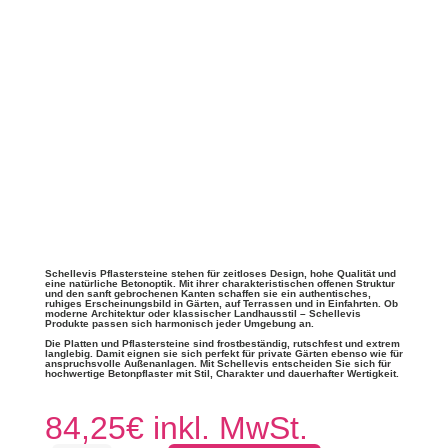
Schellevis Pflastersteine stehen für zeitloses Design, hohe Qualität und
eine natürliche Betonoptik. Mit ihrer charakteristischen offenen Struktur
und den sanft gebrochenen Kanten schaffen sie ein authentisches,
ruhiges Erscheinungsbild in Gärten, auf Terrassen und in Einfahrten. Ob
moderne Architektur oder klassischer Landhausstil – Schellevis
Produkte passen sich harmonisch jeder Umgebung an.
Die Platten und Pflastersteine sind frostbeständig, rutschfest und extrem
langlebig. Damit eignen sie sich perfekt für private Gärten ebenso wie für
anspruchsvolle Außenanlagen.
Mit Schellevis entscheiden Sie sich für
hochwertige Betonpflaster mit Stil, Charakter und dauerhafter Wertigkeit.
84,25
€
inkl. MwSt.