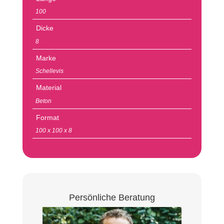
100
Dicke
8
Marke
Schellevis
Material
Beton
Format
100 x 100 x 8
Persönliche Beratung