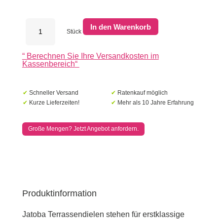
Terrassendiele
In den Warenkorb
Jatoba
Stück
Hartholz
2.1
“
Berechnen Sie Ihre Versandkosten im
x
Kassenbereich
“
14.5
cm
Menge
✔
Schneller Versand
✔
Ratenkauf möglich
✔
Kurze Lieferzeiten!
✔
Mehr als 10 Jahre Erfahrung
Große Mengen? Jetzt Angebot anfordern.
Produktinformation
Jatoba Terrassendielen stehen für erstklassige