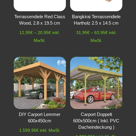
Terrassendiele Red Class
Bangkirai Terrassendiele
Wood, 2.8 x 19.5 cm
Hartholz 2.5 x 14.5 cm
Preisspanne:
Preisspanne:
12,95
€
–
20,95
€
inkl.
31,95
€
–
63,95
€
inkl.
12,95€
31,95€
MwSt.
MwSt.
bis
bis
20,95€
63,95€
DIY Carport Lemmer
Carport Doppelt
600x450cm
600x500cm ( Inkl. PVC
Dacheindeckung )
1.599,95
€
inkl. MwSt.