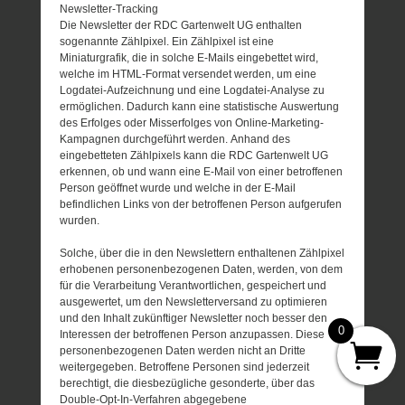
Newsletter-Tracking
Die Newsletter der RDC Gartenwelt UG enthalten
sogenannte Zählpixel. Ein Zählpixel ist eine
Miniaturgrafik, die in solche E-Mails eingebettet wird,
welche im HTML-Format versendet werden, um eine
Logdatei-Aufzeichnung und eine Logdatei-Analyse zu
ermöglichen. Dadurch kann eine statistische Auswertung
des Erfolges oder Misserfolges von Online-Marketing-
Kampagnen durchgeführt werden. Anhand des
eingebetteten Zählpixels kann die RDC Gartenwelt UG
erkennen, ob und wann eine E-Mail von einer betroffenen
Person geöffnet wurde und welche in der E-Mail
befindlichen Links von der betroffenen Person aufgerufen
wurden.
Solche, über die in den Newslettern enthaltenen Zählpixel
erhobenen personenbezogenen Daten, werden, von dem
für die Verarbeitung Verantwortlichen, gespeichert und
ausgewertet, um den Newsletterversand zu optimieren
und den Inhalt zukünftiger Newsletter noch besser den
0
Interessen der betroffenen Person anzupassen. Diese
personenbezogenen Daten werden nicht an Dritte
weitergegeben. Betroffene Personen sind jederzeit
berechtigt, die diesbezügliche gesonderte, über das
Double-Opt-In-Verfahren abgegebene