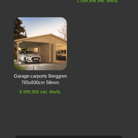
1.099,95
€
inkl. MwSt.
Garage-carports Berggren
765x830cm 58mm
8.999,95
€
inkl. MwSt.