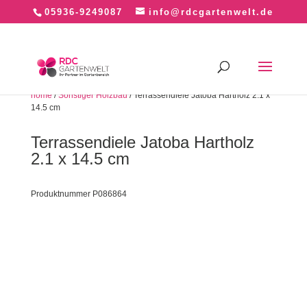
05936-9249087
info@rdcgartenwelt.de
home
/
Sonstiger Holzbau
/ Terrassendiele Jatoba Hartholz 2.1 x
14.5 cm
Terrassendiele Jatoba Hartholz
2.1 x 14.5 cm
Produktnummer P086864