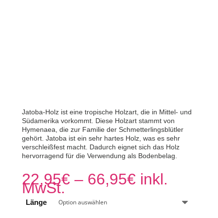
Jatoba-Holz ist eine tropische Holzart, die in Mittel- und
Südamerika vorkommt. Diese Holzart stammt von
Hymenaea, die zur Familie der Schmetterlingsblütler
gehört. Jatoba ist ein sehr hartes Holz, was es sehr
verschleißfest macht. Dadurch eignet sich das Holz
hervorragend für die Verwendung als Bodenbelag.
Preisspann
22,95
€
–
66,95
€
inkl.
22,95€
MwSt.
bis
66,95€
Länge