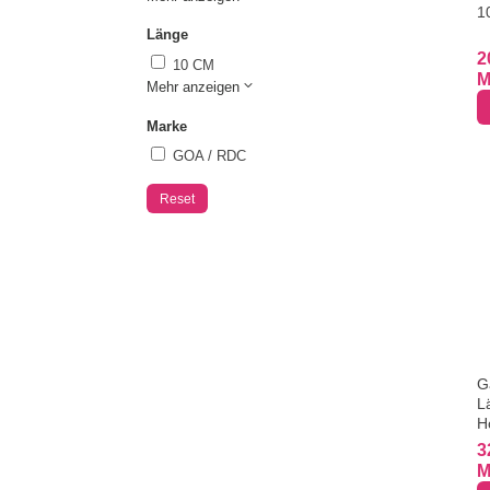
1
Länge
2
10 CM
M
Mehr anzeigen
Marke
GOA / RDC
Reset
G
L
H
3
M