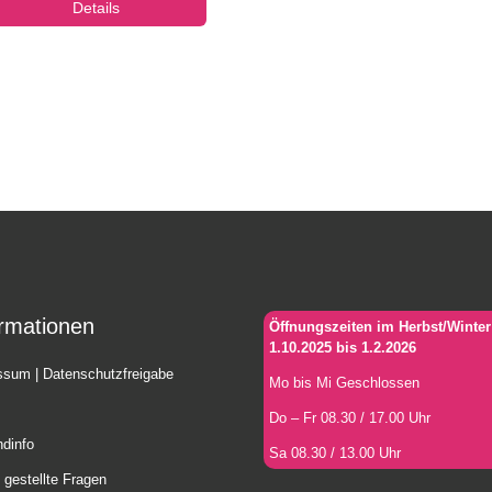
Details
ormationen
Öffnungszeiten im Herbst/Winte
1.10.2025 bis 1.2.2026
ssum
|
Datenschutzfreigabe
Mo bis Mi Geschlossen
Do – Fr 08.30 / 17.00 Uhr
ndinfo
Sa 08.30 / 13.00 Uhr
 gestellte Fragen