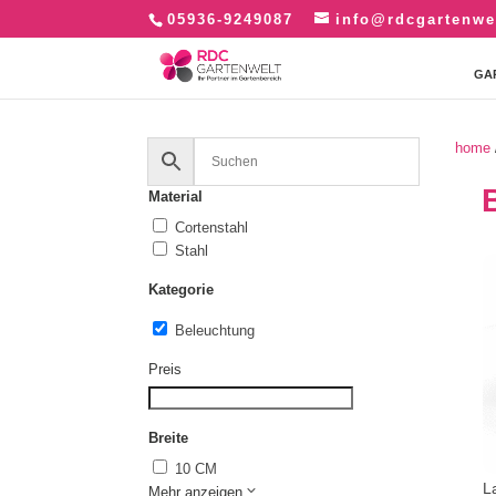
05936-9249087
info@rdcgartenwe
GA
home
Material
Cortenstahl
Stahl
Kategorie
Beleuchtung
Preis
Breite
10 CM
L
Mehr anzeigen