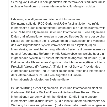
Setzung von Cookies in dem genutzten Internetbrowser, sind unter Umst
nicht alle Funktionen unserer Internetseite vollumfänglich nutzbar.
Erfassung von allgemeinen Daten und Informationen
Die Internetseite der RDC Gartenwelt UG erfasst mit jedem Aufruf der
Internetseite durch eine betroffene Person oder ein automatisiertes Syste
eine Reihe von allgemeinen Daten und Informationen. Diese allgemeinen
Daten und Informationen werden in den Logfiles des Servers gespeichert.
Erfasst werden können die (1) verwendeten Browsertypen und Versionen, 
das vom zugreifenden System verwendete Betriebssystem, (3) die
Internetseite, von welcher ein zugreifendes System auf unsere Internetsei
gelangt (sogenannte Referrer), (4) die Unterwebseiten, welche über ein
zugreifendes System auf unserer Internetseite angesteuert werden, (5) da
Datum und die Uhrzeit eines Zugriffs auf die Internetseite, (6) eine Internet
Protokoll-Adresse (IP-Adresse), (7) der Internet-Service-Provider des
zugreifenden Systems und (8) sonstige ähnliche Daten und Informationen,
der Gefahrenabwehr im Falle von Angriffen auf unsere
informationstechnologischen Systeme dienen.
Bei der Nutzung dieser allgemeinen Daten und Informationen zieht die 
Gartenwelt UG keine Rückschlüsse auf die betroffene Person. Diese
Informationen werden vielmehr benötigt, um (1) die Inhalte unserer
Internetseite korrekt auszuliefern, (2) die Inhalte unserer Internetseite sow
Werbung für diese zu optimieren, (3) die dauerhafte Funktionsfähigkeit un