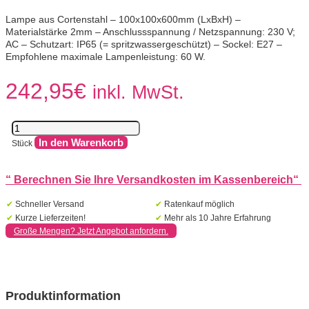
Lampe aus Cortenstahl – 100x100x600mm (LxBxH) –
Materialstärke 2mm – Anschlussspannung / Netzspannung: 230 V;
AC – Schutzart: IP65 (= spritzwassergeschützt) – Sockel: E27 –
Empfohlene maximale Lampenleistung: 60 W.
242,95
€
inkl. MwSt.
Lampenlänge:
100
In den Warenkorb
Stück
-
Breite:
100
“
Berechnen Sie Ihre Versandkosten im Kassenbereich
“
-
Höhe:
✔
Schneller Versand
✔
Ratenkauf möglich
600
✔
Kurze Lieferzeiten!
✔
Mehr als 10 Jahre Erfahrung
Menge
Große Mengen? Jetzt Angebot anfordern.
Produktinformation