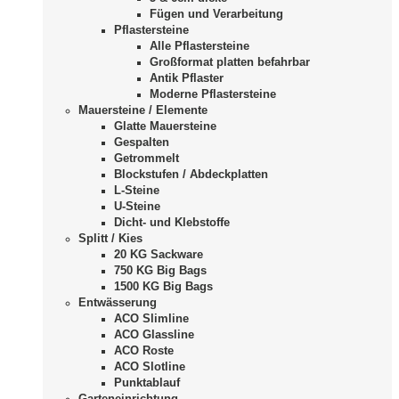
Fügen und Verarbeitung
Pflastersteine
Alle Pflastersteine
Großformat platten befahrbar
Antik Pflaster
Moderne Pflastersteine
Mauersteine / Elemente
Glatte Mauersteine
Gespalten
Getrommelt
Blockstufen / Abdeckplatten
L-Steine
U-Steine
Dicht- und Klebstoffe
Splitt / Kies
20 KG Sackware
750 KG Big Bags
1500 KG Big Bags
Entwässerung
ACO Slimline
ACO Glassline
ACO Roste
ACO Slotline
Punktablauf
Garteneinrichtung