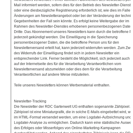
Mail informiert werden, sofern dies für den Betrieb des Newsletter-Dienste
oder eine diesbezügliche Registrierung erforderlich ist, wie dies im Falle 
Änderungen am Newsletterangebot oder bei der Veränderung der techni
Gegebenheiten der Fall sein könnte. Es erfolgt keine Weitergabe der im
Rahmen des Newsletter-Dienstes erhobenen personenbezogenen Daten
Dritte. Das Abonnement unseres Newsletters kann durch die betroffene P
jederzeit gekündigt werden. Die Einwilligung in die Speicherung
personenbezogener Daten, die die betroffene Person uns für den
Newsletterversand erteilt hat, kann jederzeit widerrufen werden. Zum Zw
des Widerrufs der Einwilligung findet sich in jedem Newsletter ein
entsprechender Link. Ferner besteht die Möglichkeit, sich jederzeit auch d
auf der Internetseite des für die Verarbeitung Verantwortlichen vom
Newsletterversand abzumelden oder dies dem für die Verarbeitung
Verantwortlichen auf andere Weise mitzuteilen.
Teile unseres Newsletters können Werbematerial enthalten.
Newsletter-Tracking
Die Newsletter der RDC Gartenwelt UG enthalten sogenannte Zählpixel. 
Zählpixel ist eine Miniaturgrafik, die in solche E-Mails eingebettet wird, w
im HTML-Format versendet werden, um eine Logdatei-Aufzeichnung und 
Logdatei-Analyse zu ermöglichen. Dadurch kann eine statistische Auswer
des Erfolges oder Misserfolges von Online-Marketing-Kampagnen