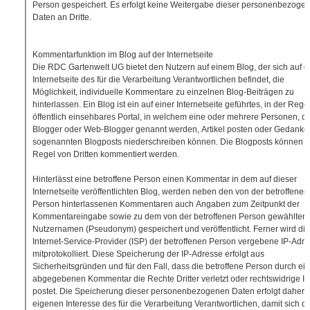
Person gespeichert. Es erfolgt keine Weitergabe dieser personenbezoge
Daten an Dritte.
Kommentarfunktion im Blog auf der Internetseite
Die RDC Gartenwelt UG bietet den Nutzern auf einem Blog, der sich auf d
Internetseite des für die Verarbeitung Verantwortlichen befindet, die
Möglichkeit, individuelle Kommentare zu einzelnen Blog-Beiträgen zu
hinterlassen. Ein Blog ist ein auf einer Internetseite geführtes, in der Rege
öffentlich einsehbares Portal, in welchem eine oder mehrere Personen, di
Blogger oder Web-Blogger genannt werden, Artikel posten oder Gedanke
sogenannten Blogposts niederschreiben können. Die Blogposts können i
Regel von Dritten kommentiert werden.
Hinterlässt eine betroffene Person einen Kommentar in dem auf dieser
Internetseite veröffentlichten Blog, werden neben den von der betroffenen
Person hinterlassenen Kommentaren auch Angaben zum Zeitpunkt der
Kommentareingabe sowie zu dem von der betroffenen Person gewählten
Nutzernamen (Pseudonym) gespeichert und veröffentlicht. Ferner wird di
Internet-Service-Provider (ISP) der betroffenen Person vergebene IP-Adr
mitprotokolliert. Diese Speicherung der IP-Adresse erfolgt aus
Sicherheitsgründen und für den Fall, dass die betroffene Person durch ei
abgegebenen Kommentar die Rechte Dritter verletzt oder rechtswidrige In
postet. Die Speicherung dieser personenbezogenen Daten erfolgt daher 
eigenen Interesse des für die Verarbeitung Verantwortlichen, damit sich d