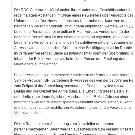
Die RDC Gartenwelt UG informiert ihre Kunden und Geschäftspartner in
regelmäßigen Abständen im Wege eines Newsletters über Angebote des
Unternehmens. Der Newsletter unseres Unternehmens kann von der
betroffenen Person grundsätzlich nur dann empfangen werden, wenn (1) 
betroffene Person über eine gültige E-Mail-Adresse verfügt und (2) die
betroffene Person sich für den Newsletterversand registriert. An die von ei
betroffenen Person erstmalig für den Newsletterversand eingetragene E-M
Adresse wird aus rechtlichen Gründen eine Bestätigungsmail im Double-O
In-Verfahren versendet. Diese Bestätigungsmail dient der Überprüfung, ob
Inhaber der E-Mail-Adresse als betroffene Person den Empfang des
Newsletters autorisiert hat.
Bei der Anmeldung zum Newsletter speichern wir ferner die vom Internet-
Service-Provider (ISP) vergebene IP-Adresse des von der betroffenen Pe
zum Zeitpunkt der Anmeldung verwendeten Computersystems sowie das
Datum und die Uhrzeit der Anmeldung. Die Erhebung dieser Daten ist
erforderlich, um den(möglichen) Missbrauch der E-Mail-Adresse einer
betroffenen Person zu einem späteren Zeitpunkt nachvollziehen zu könn
und dient deshalb der rechtlichen Absicherung des für die Verarbeitung
Verantwortlichen.
Die im Rahmen einer Anmeldung zum Newsletter erhobenen
personenbezogenen Daten werden ausschließlich zum Versand unseres
Newsletters verwendet. Ferner könnten Abonnenten des Newsletters per 