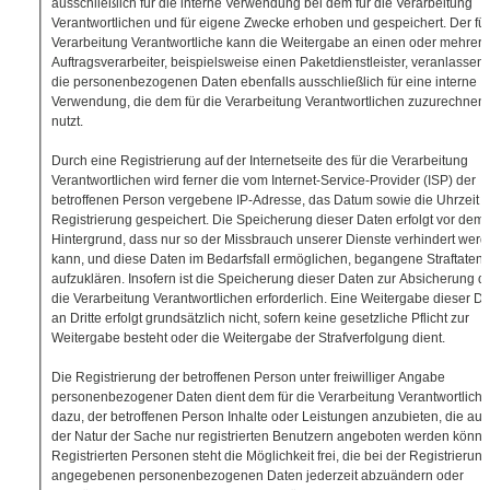
ausschließlich für die interne Verwendung bei dem für die Verarbeitung
Verantwortlichen und für eigene Zwecke erhoben und gespeichert. Der für
Verarbeitung Verantwortliche kann die Weitergabe an einen oder mehrere
Auftragsverarbeiter, beispielsweise einen Paketdienstleister, veranlassen,
die personenbezogenen Daten ebenfalls ausschließlich für eine interne
Verwendung, die dem für die Verarbeitung Verantwortlichen zuzurechnen i
nutzt.
Durch eine Registrierung auf der Internetseite des für die Verarbeitung
Verantwortlichen wird ferner die vom Internet-Service-Provider (ISP) der
betroffenen Person vergebene IP-Adresse, das Datum sowie die Uhrzeit d
Registrierung gespeichert. Die Speicherung dieser Daten erfolgt vor dem
Hintergrund, dass nur so der Missbrauch unserer Dienste verhindert wer
kann, und diese Daten im Bedarfsfall ermöglichen, begangene Straftaten
aufzuklären. Insofern ist die Speicherung dieser Daten zur Absicherung de
die Verarbeitung Verantwortlichen erforderlich. Eine Weitergabe dieser D
an Dritte erfolgt grundsätzlich nicht, sofern keine gesetzliche Pflicht zur
Weitergabe besteht oder die Weitergabe der Strafverfolgung dient.
Die Registrierung der betroffenen Person unter freiwilliger Angabe
personenbezogener Daten dient dem für die Verarbeitung Verantwortlich
dazu, der betroffenen Person Inhalte oder Leistungen anzubieten, die au
der Natur der Sache nur registrierten Benutzern angeboten werden könne
Registrierten Personen steht die Möglichkeit frei, die bei der Registrierung
angegebenen personenbezogenen Daten jederzeit abzuändern oder