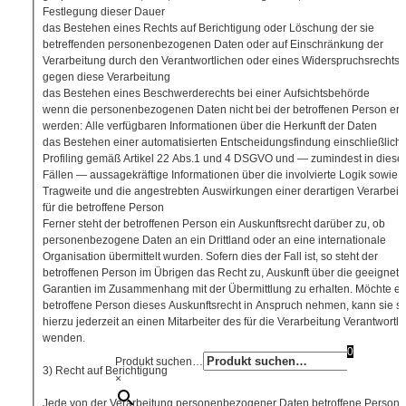
Festlegung dieser Dauer
das Bestehen eines Rechts auf Berichtigung oder Löschung der sie
betreffenden personenbezogenen Daten oder auf Einschränkung der
Verarbeitung durch den Verantwortlichen oder eines Widerspruchsrechts
gegen diese Verarbeitung
das Bestehen eines Beschwerderechts bei einer Aufsichtsbehörde
wenn die personenbezogenen Daten nicht bei der betroffenen Person er
werden: Alle verfügbaren Informationen über die Herkunft der Daten
das Bestehen einer automatisierten Entscheidungsfindung einschließlich
Profiling gemäß Artikel 22 Abs.1 und 4 DSGVO und — zumindest in diese
Fällen — aussagekräftige Informationen über die involvierte Logik sowie d
Tragweite und die angestrebten Auswirkungen einer derartigen Verarbeit
für die betroffene Person
Ferner steht der betroffenen Person ein Auskunftsrecht darüber zu, ob
personenbezogene Daten an ein Drittland oder an eine internationale
Organisation übermittelt wurden. Sofern dies der Fall ist, so steht der
betroffenen Person im Übrigen das Recht zu, Auskunft über die geeignet
Garantien im Zusammenhang mit der Übermittlung zu erhalten. Möchte ei
betroffene Person dieses Auskunftsrecht in Anspruch nehmen, kann sie si
hierzu jederzeit an einen Mitarbeiter des für die Verarbeitung Verantwortl
wenden.
0
Produkt suchen…
3) Recht auf Berichtigung
×
Jede von der Verarbeitung personenbezogener Daten betroffene Person 