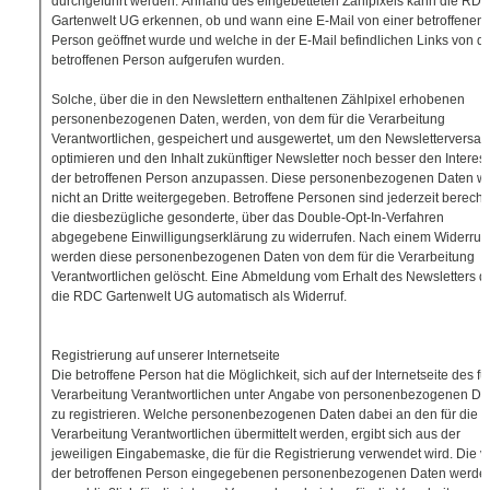
durchgeführt werden. Anhand des eingebetteten Zählpixels kann die RD
Gartenwelt UG erkennen, ob und wann eine E-Mail von einer betroffenen
Person geöffnet wurde und welche in der E-Mail befindlichen Links von d
betroffenen Person aufgerufen wurden.
Solche, über die in den Newslettern enthaltenen Zählpixel erhobenen
personenbezogenen Daten, werden, von dem für die Verarbeitung
Verantwortlichen, gespeichert und ausgewertet, um den Newsletterversan
optimieren und den Inhalt zukünftiger Newsletter noch besser den Interes
der betroffenen Person anzupassen. Diese personenbezogenen Daten w
nicht an Dritte weitergegeben. Betroffene Personen sind jederzeit berechti
die diesbezügliche gesonderte, über das Double-Opt-In-Verfahren
abgegebene Einwilligungserklärung zu widerrufen. Nach einem Widerruf
werden diese personenbezogenen Daten von dem für die Verarbeitung
Verantwortlichen gelöscht. Eine Abmeldung vom Erhalt des Newsletters d
die RDC Gartenwelt UG automatisch als Widerruf.
Registrierung auf unserer Internetseite
Die betroffene Person hat die Möglichkeit, sich auf der Internetseite des fü
Verarbeitung Verantwortlichen unter Angabe von personenbezogenen Da
zu registrieren. Welche personenbezogenen Daten dabei an den für die
Verarbeitung Verantwortlichen übermittelt werden, ergibt sich aus der
jeweiligen Eingabemaske, die für die Registrierung verwendet wird. Die v
der betroffenen Person eingegebenen personenbezogenen Daten werde