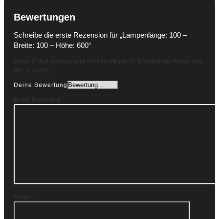
Bewertungen
Schreibe die erste Rezension für „Lampenlänge: 100 –
Breite: 100 – Höhe: 600“
Deine E-Mail-Adresse wird nicht veröffentlicht.
Erforderliche Felder sind
mit
*
markiert
Deine Bewertung
Deine Bewertung
*
Name
*