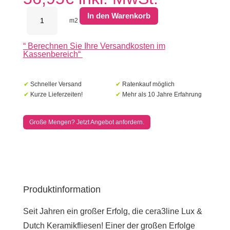
Cera3Line
In den Warenkorb
Lux&Dutch
m2
DOWNTOWN
ANTHRACITE
“
Berechnen Sie Ihre Versandkosten im
60x60x3cm
Kassenbereich
“
Menge
✔
Schneller Versand
✔
Ratenkauf möglich
✔
Kurze Lieferzeiten!
✔
Mehr als 10 Jahre Erfahrung
Große Mengen? Jetzt Angebot anfordern.
Produktinformation
Seit Jahren ein großer Erfolg, die cera3line Lux &
Dutch Keramikfliesen! Einer der großen Erfolge