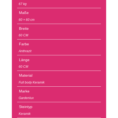
67 kg
Maße
60 × 60 cm
Breite
60 CM
Farbe
Anthrazit
Länge
60 CM
Material
Full body Keramik
Marke
Gardenlux
Steintyp
Keramik