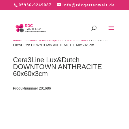
05936-9249087
info@rdcgartenwelt.de
home
/
Keramik Terrassenplatten
/
3 cm Keramik
/ Cera3Line
Lux&Dutch DOWNTOWN ANTHRACITE 60x60x3cm
Cera3Line Lux&Dutch
DOWNTOWN ANTHRACITE
60x60x3cm
Produktnummer 201686