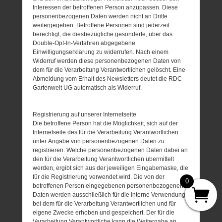
Interessen der betroffenen Person anzupassen. Diese
personenbezogenen Daten werden nicht an Dritte
weitergegeben. Betroffene Personen sind jederzeit
berechtigt, die diesbezügliche gesonderte, über das
Double-Opt-In-Verfahren abgegebene
Einwilligungserklärung zu widerrufen. Nach einem
Widerruf werden diese personenbezogenen Daten von
dem für die Verarbeitung Verantwortlichen gelöscht. Eine
Abmeldung vom Erhalt des Newsletters deutet die RDC
Gartenwelt UG automatisch als Widerruf.
Registrierung auf unserer Internetseite
Die betroffene Person hat die Möglichkeit, sich auf der
Internetseite des für die Verarbeitung Verantwortlichen
unter Angabe von personenbezogenen Daten zu
registrieren. Welche personenbezogenen Daten dabei an
den für die Verarbeitung Verantwortlichen übermittelt
werden, ergibt sich aus der jeweiligen Eingabemaske, die
für die Registrierung verwendet wird. Die von der
0
betroffenen Person eingegebenen personenbezogenen
Daten werden ausschließlich für die interne Verwendung
bei dem für die Verarbeitung Verantwortlichen und für
eigene Zwecke erhoben und gespeichert. Der für die
Verarbeitung Verantwortliche kann die Weitergabe an