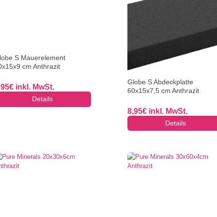
lobe S Mauerelement
0x15x9 cm Anthrazit
Globe S Abdeckplatte
,95
€
inkl. MwSt.
60x15x7,5 cm Anthrazit
Details
8,95
€
inkl. MwSt.
Details