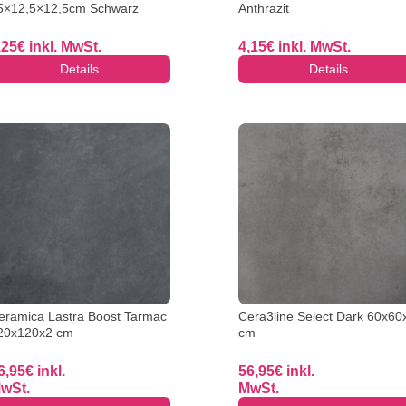
5×12,5×12,5cm Schwarz
Anthrazit
,25
€
inkl. MwSt.
4,15
€
inkl. MwSt.
Details
Details
eramica Lastra Boost Tarmac
Cera3line Select Dark 60x60
20x120x2 cm
cm
6,95
€
inkl.
56,95
€
inkl.
wSt.
MwSt.