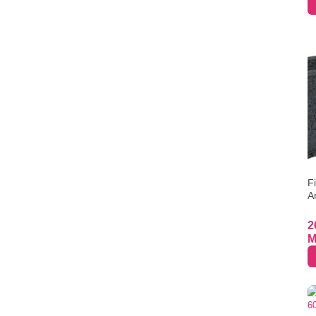
F
A
2
M