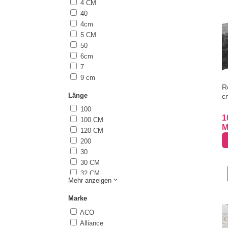
4 CM
60 CM
40
80
4cm
5 CM
50
6cm
7
9 cm
R
Länge
c
100
1
100 CM
M
120 CM
200
30
30 CM
32 CM
Mehr anzeigen
40 CM
45 CM
Marke
5
ACO
50
Alliance
50 CM