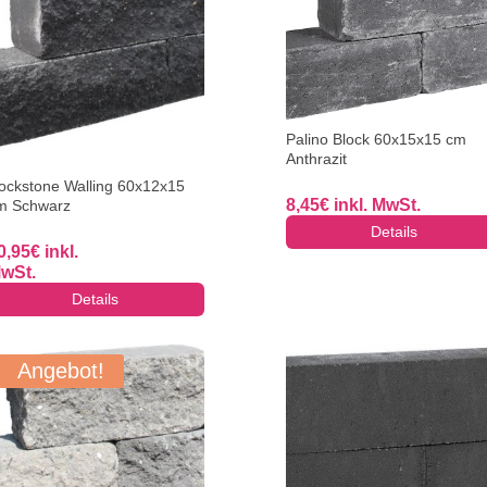
Palino Block 60x15x15 cm
Anthrazit
ockstone Walling 60x12x15
8,45
€
inkl. MwSt.
m Schwarz
Details
0,95
€
inkl.
wSt.
Details
Angebot!