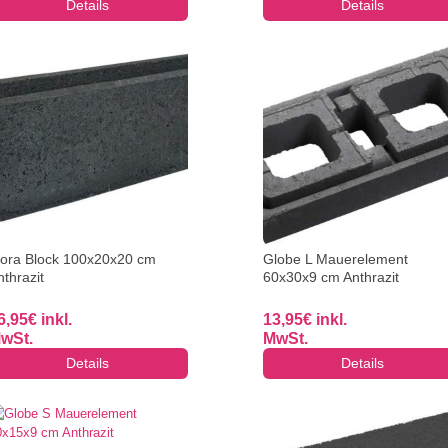
Details
Details
iora Block 100x20x20 cm
Globe L Mauerelement
nthrazit
60x30x9 cm Anthrazit
6,95
€
inkl.
13,95
€
inkl.
wSt.
MwSt.
Details
Details