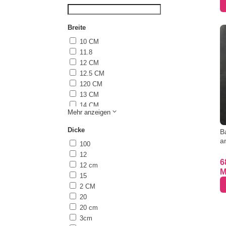
Breite
10 CM
11.8
12 CM
12.5 CM
120 CM
13 CM
14 CM
Mehr anzeigen
15
15 CM
Dicke
B
20
a
100
20 CM
12
30
6
12 cm
30 CM
M
15
37
2 CM
40
20
45 CM
20 cm
50
3cm
60