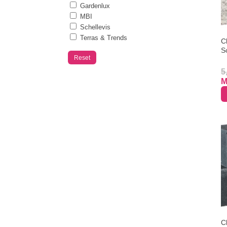
Gardenlux
60
MBI
60 CM
Schellevis
60/60
Terras & Trends
C
7
S
75
Reset
80
5
90 CM
M
C