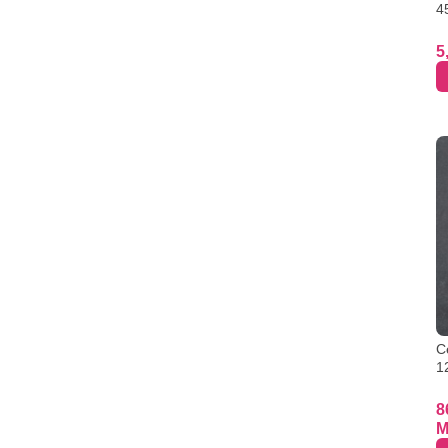
4
5
C
1
8
M