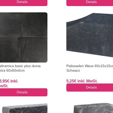
Details
Details
altramica basic plus dunia
Palissaden Wave 60x15x15
ntra 60x60x4cm
Schwarz
8,95
€
inkl.
5,25
€
inkl. MwSt.
wSt.
Details
Details