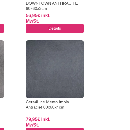
DOWNTOWN ANTHRACITE
60x60x3cm
56,95
€
inkl.
MwSt.
Details
Cera4Line Mento Imola
Antraciet 60x60x4cm
79,95
€
inkl.
MwSt.