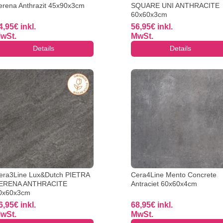
erena Anthrazit 45x90x3cm
SQUARE UNI ANTHRACITE
60x60x3cm
4,95
€
inkl.
56,95
€
inkl.
wSt.
MwSt.
Details
Details
era3Line Lux&Dutch PIETRA
Cera4Line Mento Concrete
ERENA ANTHRACITE
Antraciet 60x60x4cm
0x60x3cm
6,95
€
inkl.
68,95
€
inkl.
wSt.
MwSt.