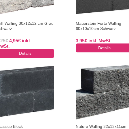
liff Walling 30x12x12 cm Grau
Mauerstein Forto Walling
chwarz
60x10x10cm Schwarz
Ursprünglicher
Aktueller
,25
€
4,95
€
inkl.
3,95
€
inkl. MwSt.
Preis
Preis
wSt.
Details
war:
ist:
Details
5,25€
4,95€.
lassico Block
Nature Walling 32x13x11cm