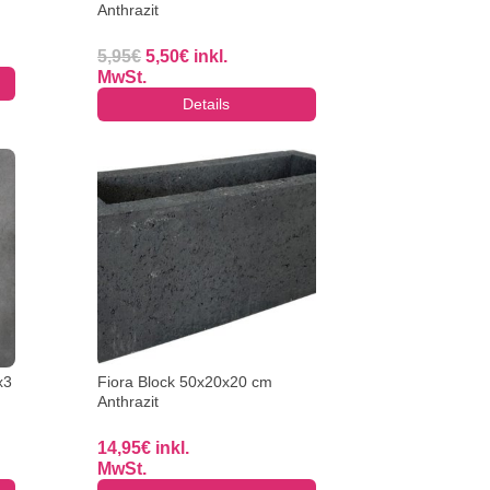
Anthrazit
Ursprünglicher
Aktueller
5,95
€
5,50
€
inkl.
Preis
Preis
MwSt.
war:
ist:
Details
5,95€
5,50€.
x3
Fiora Block 50x20x20 cm
Anthrazit
14,95
€
inkl.
MwSt.