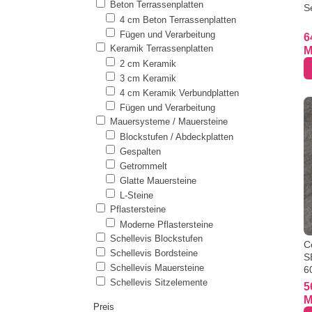
Beton Terrassenplatten
S
4 cm Beton Terrassenplatten
Fügen und Verarbeitung
6
Keramik Terrassenplatten
M
2 cm Keramik
3 cm Keramik
4 cm Keramik Verbundplatten
Fügen und Verarbeitung
Mauersysteme / Mauersteine
Blockstufen / Abdeckplatten
Gespalten
Getrommelt
Glatte Mauersteine
L-Steine
Pflastersteine
Moderne Pflastersteine
Schellevis Blockstufen
C
Schellevis Bordsteine
S
Schellevis Mauersteine
6
Schellevis Sitzelemente
5
M
Preis