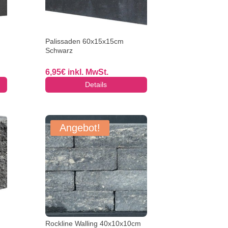
Palissaden 60x15x15cm
Schwarz
6,95
€
inkl. MwSt.
Details
Angebot!
Rockline Walling 40x10x10cm