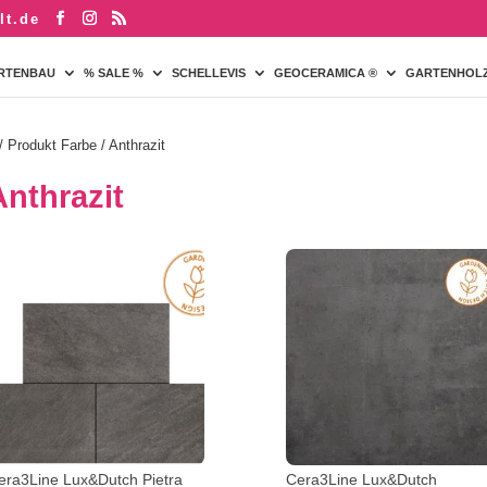
lt.de
RTENBAU
% SALE %
SCHELLEVIS
GEOCERAMICA ®
GARTENHOL
/ Produkt Farbe / Anthrazit
Anthrazit
era3Line Lux&Dutch Pietra
Cera3Line Lux&Dutch