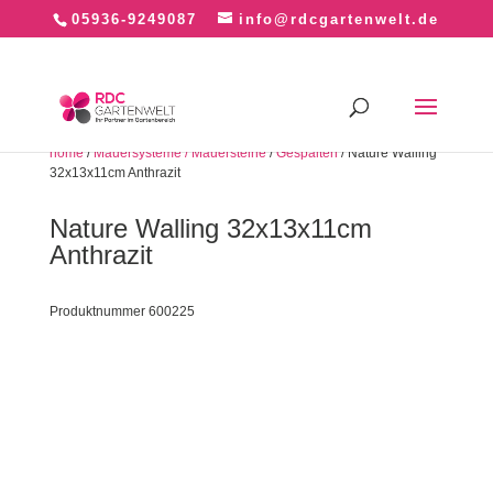
05936-9249087
info@rdcgartenwelt.de
home
/
Mauersysteme / Mauersteine
/
Gespalten
/ Nature Walling
32x13x11cm Anthrazit
Nature Walling 32x13x11cm
Anthrazit
Produktnummer 600225