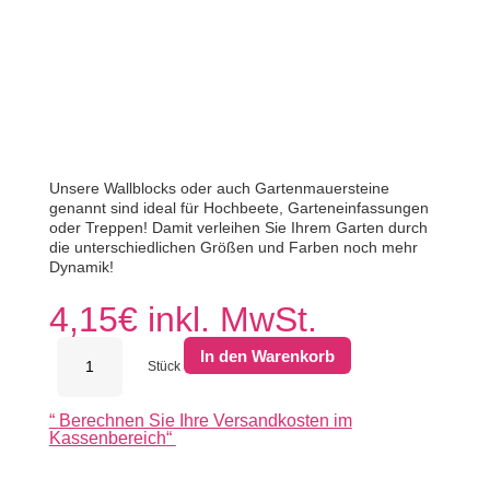
Unsere Wallblocks oder auch Gartenmauersteine ​​
genannt sind ideal für Hochbeete, Garteneinfassungen
oder Treppen! Damit verleihen Sie Ihrem Garten durch
die unterschiedlichen Größen und Farben noch mehr
Dynamik!
4,15
€
inkl. MwSt.
Nature
In den Warenkorb
Walling
Stück
32x13x11cm
Anthrazit
“
Berechnen Sie Ihre Versandkosten im
Menge
Kassenbereich
“