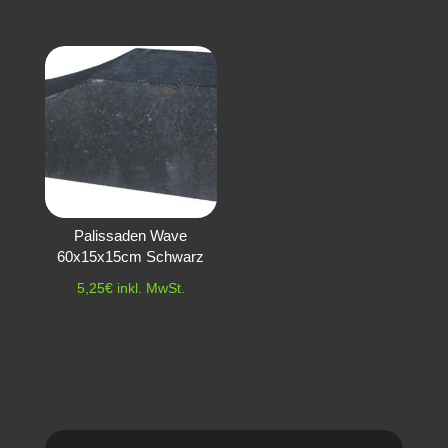
Preis
Preis
war:
ist:
5,25€
4,95€.
Palissaden Wave
60x15x15cm Schwarz
5,25
€
inkl. MwSt.