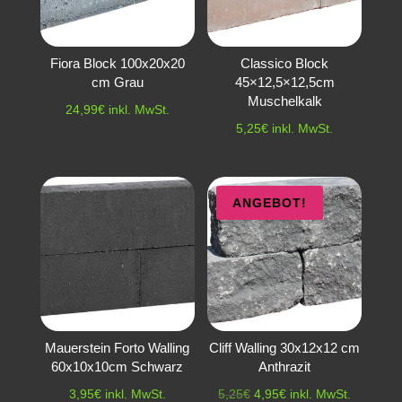
Fiora Block 100x20x20
Classico Block
cm Grau
45×12,5×12,5cm
Muschelkalk
24,99
€
inkl. MwSt.
5,25
€
inkl. MwSt.
ANGEBOT!
Mauerstein Forto Walling
Cliff Walling 30x12x12 cm
60x10x10cm Schwarz
Anthrazit
Ursprünglicher
Aktueller
3,95
€
inkl. MwSt.
5,25
€
4,95
€
inkl. MwSt.