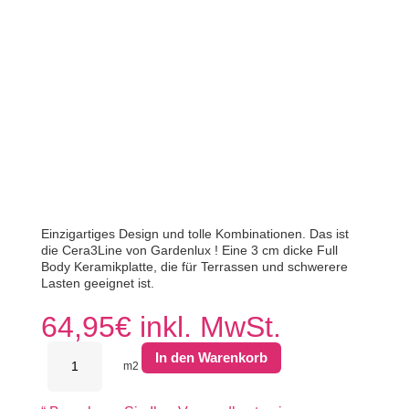
Einzigartiges Design und tolle Kombinationen. Das ist
die Cera3Line von Gardenlux ! Eine 3 cm dicke Full
Body Keramikplatte, die für Terrassen und schwerere
Lasten geeignet ist.
64,95
€
inkl. MwSt.
Cera3Line
In den Warenkorb
Lux&Dutch
m2
Pietra
Serena