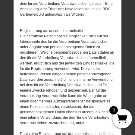
dem für die Verarbeitung Verantwortlichen gelöscht. Eine
Abmeldung vom Erhalt des Newsletters deutet die RDC
Gartenwelt UG automatisch als Widerruf.
Registrierung auf unserer Internetseite
Die betroffene Person hat die Möglichkeit, sich auf der
Internetseite des für die Verarbeitung Verantwortlichen
unter Angabe von personenbezogenen Daten zu
registrieren. Welche personenbezogenen Daten dabei an
den für die Verarbeitung Verantwortlichen übermittelt
werden, ergibt sich aus der jeweiligen Eingabemaske, die
für die Registrierung verwendet wird. Die von der
betroffenen Person eingegebenen personenbezogenen
Daten werden ausschließlich für die interne Verwendung
bei dem für die Verarbeitung Verantwortlichen und für
eigene Zwecke erhoben und gespeichert. Der für die
Verarbeitung Verantwortliche kann die Weitergabe an
einen oder mehrere Auftragsverarbeiter, beispielsweise
einen Paketdienstleister, veranlassen, der die
0
personenbezogenen Daten ebenfalls ausschließlich für
eine interne Verwendung, die dem für die Verarbeitung
Verantwortlichen zuzurechnen ist, nutzt.
Durch eine Registrierung auf der Internetseite des für die