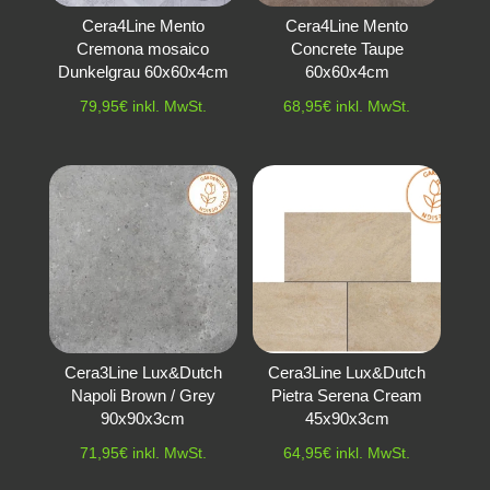
Cera4Line Mento
Cera4Line Mento
Cremona mosaico
Concrete Taupe
Dunkelgrau 60x60x4cm
60x60x4cm
79,95
€
inkl. MwSt.
68,95
€
inkl. MwSt.
Cera3Line Lux&Dutch
Cera3Line Lux&Dutch
Napoli Brown / Grey
Pietra Serena Cream
90x90x3cm
45x90x3cm
71,95
€
inkl. MwSt.
64,95
€
inkl. MwSt.