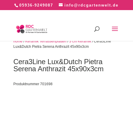
05936-9249087
info@rdcgartenwelt.de
home
/
Keramik Terrassenplatten
/
3 cm Keramik
/ Cera3Line
Lux&Dutch Pietra Serena Anthrazit 45x90x3cm
Cera3Line Lux&Dutch Pietra
Serena Anthrazit 45x90x3cm
Produktnummer 701698