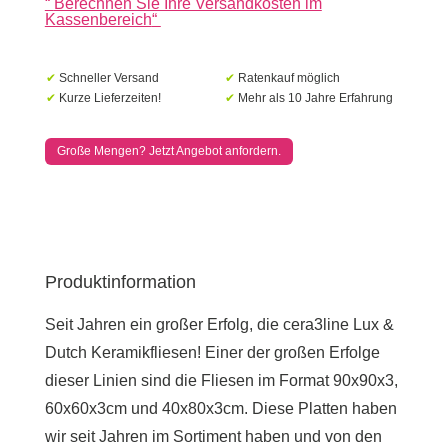
“
Berechnen Sie Ihre Versandkosten im
Anthrazit
Kassenbereich
“
45x90x3cm
Menge
✔
Schneller Versand
✔
Ratenkauf möglich
✔
Kurze Lieferzeiten!
✔
Mehr als 10 Jahre Erfahrung
Große Mengen? Jetzt Angebot anfordern.
Produktinformation
Seit Jahren ein großer Erfolg, die cera3line Lux &
Dutch Keramikfliesen! Einer der großen Erfolge
dieser Linien sind die Fliesen im Format 90x90x3,
60x60x3cm und 40x80x3cm. Diese Platten haben
wir seit Jahren im Sortiment haben und von den