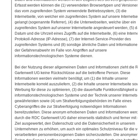
Erfasst werden können die (1) verwendeten Browsertypen und Versionen, 
das vom zugreifenden System verwendete Betriebssystem, (3) die
Internetseite, von welcher ein zugreifendes System auf unsere Internetsei
gelangt (sogenannte Referrer), (4) die Unterwebseiten, welche über ein
zugreifendes System auf unserer Internetseite angesteuert werden, (5) da
Datum und die Uhrzeit eines Zugriffs auf die Internetseite, (6) eine Internet
Protokoll-Adresse (IP-Adresse), (7) der Internet-Service-Provider des
zugreifenden Systems und (8) sonstige ähnliche Daten und Informationen,
der Gefahrenabwehr im Falle von Angriffen auf unsere
informationstechnologischen Systeme dienen.
Bei der Nutzung dieser allgemeinen Daten und Informationen zieht die 
Gartenwelt UG keine Rückschlüsse auf die betroffene Person. Diese
Informationen werden vielmehr benötigt, um (1) die Inhalte unserer
Internetseite korrekt auszuliefern, (2) die Inhalte unserer Internetseite sow
Werbung für diese zu optimieren, (3) die dauerhafte Funktionsfähigkeit un
informationstechnologischen Systeme und der Technik unserer Internetsei
gewährleisten sowie (4) um Strafverfolgungsbehörden im Falle eines
Cyberangriffes die zur Strafverfolgung notwendigen Informationen
bereitzustellen. Diese anonym erhobenen Daten und Informationen werd
durch die RDC Gartenwelt UG daher einerseits statistisch und ferner mit 
Ziel ausgewertet, den Datenschutz und die Datensicherheit in unserem
Unternehmen zu erhöhen, um auch ein optimales Schutzniveau für die vo
verarbeiteten personenbezogenen Daten sicherzustellen. Die anonymen