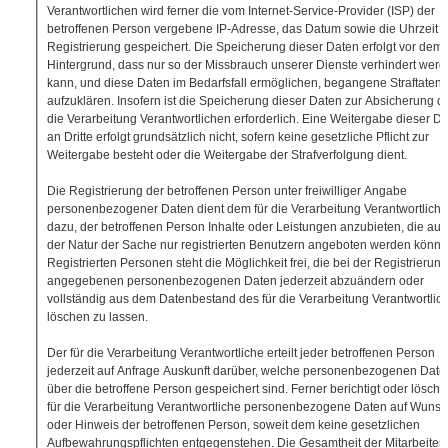
Verantwortlichen wird ferner die vom Internet-Service-Provider (ISP) der
betroffenen Person vergebene IP-Adresse, das Datum sowie die Uhrzeit d
Registrierung gespeichert. Die Speicherung dieser Daten erfolgt vor dem
Hintergrund, dass nur so der Missbrauch unserer Dienste verhindert wer
kann, und diese Daten im Bedarfsfall ermöglichen, begangene Straftaten
aufzuklären. Insofern ist die Speicherung dieser Daten zur Absicherung de
die Verarbeitung Verantwortlichen erforderlich. Eine Weitergabe dieser D
an Dritte erfolgt grundsätzlich nicht, sofern keine gesetzliche Pflicht zur
Weitergabe besteht oder die Weitergabe der Strafverfolgung dient.
Die Registrierung der betroffenen Person unter freiwilliger Angabe
personenbezogener Daten dient dem für die Verarbeitung Verantwortlich
dazu, der betroffenen Person Inhalte oder Leistungen anzubieten, die au
der Natur der Sache nur registrierten Benutzern angeboten werden könne
Registrierten Personen steht die Möglichkeit frei, die bei der Registrierung
angegebenen personenbezogenen Daten jederzeit abzuändern oder
vollständig aus dem Datenbestand des für die Verarbeitung Verantwortlic
löschen zu lassen.
Der für die Verarbeitung Verantwortliche erteilt jeder betroffenen Person
jederzeit auf Anfrage Auskunft darüber, welche personenbezogenen Date
über die betroffene Person gespeichert sind. Ferner berichtigt oder löscht 
für die Verarbeitung Verantwortliche personenbezogene Daten auf Wuns
oder Hinweis der betroffenen Person, soweit dem keine gesetzlichen
Aufbewahrungspflichten entgegenstehen. Die Gesamtheit der Mitarbeiter