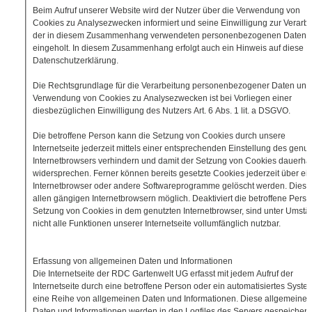
Beim Aufruf unserer Website wird der Nutzer über die Verwendung von
Cookies zu Analysezwecken informiert und seine Einwilligung zur Verarb
der in diesem Zusammenhang verwendeten personenbezogenen Daten
eingeholt. In diesem Zusammenhang erfolgt auch ein Hinweis auf diese
Datenschutzerklärung.
Die Rechtsgrundlage für die Verarbeitung personenbezogener Daten unt
Verwendung von Cookies zu Analysezwecken ist bei Vorliegen einer
diesbezüglichen Einwilligung des Nutzers Art. 6 Abs. 1 lit. a DSGVO.
Die betroffene Person kann die Setzung von Cookies durch unsere
Internetseite jederzeit mittels einer entsprechenden Einstellung des genut
Internetbrowsers verhindern und damit der Setzung von Cookies dauerhaf
widersprechen. Ferner können bereits gesetzte Cookies jederzeit über ei
Internetbrowser oder andere Softwareprogramme gelöscht werden. Dies is
allen gängigen Internetbrowsern möglich. Deaktiviert die betroffene Perso
Setzung von Cookies in dem genutzten Internetbrowser, sind unter Umst
nicht alle Funktionen unserer Internetseite vollumfänglich nutzbar.
Erfassung von allgemeinen Daten und Informationen
Die Internetseite der RDC Gartenwelt UG erfasst mit jedem Aufruf der
Internetseite durch eine betroffene Person oder ein automatisiertes Syste
eine Reihe von allgemeinen Daten und Informationen. Diese allgemeinen
Daten und Informationen werden in den Logfiles des Servers gespeichert.