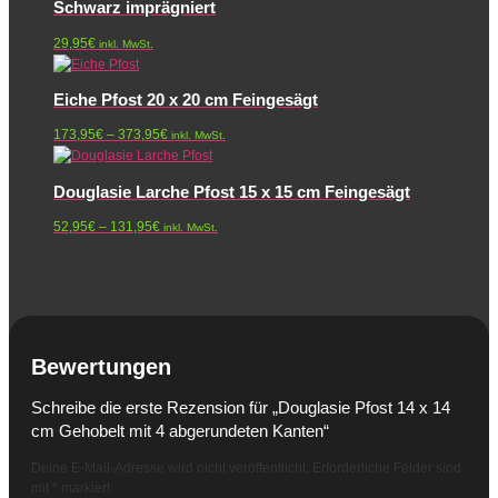
Schwarz imprägniert
29,95
€
inkl. MwSt.
Eiche Pfost 20 x 20 cm Feingesägt
Preisspanne:
173,95
€
–
373,95
€
inkl. MwSt.
173,95€
bis
Douglasie Larche Pfost 15 x 15 cm Feingesägt
373,95€
Preisspanne:
52,95
€
–
131,95
€
inkl. MwSt.
52,95€
bis
131,95€
Bewertungen
Schreibe die erste Rezension für „Douglasie Pfost 14 x 14
cm Gehobelt mit 4 abgerundeten Kanten“
Deine E-Mail-Adresse wird nicht veröffentlicht.
Erforderliche Felder sind
mit
*
markiert