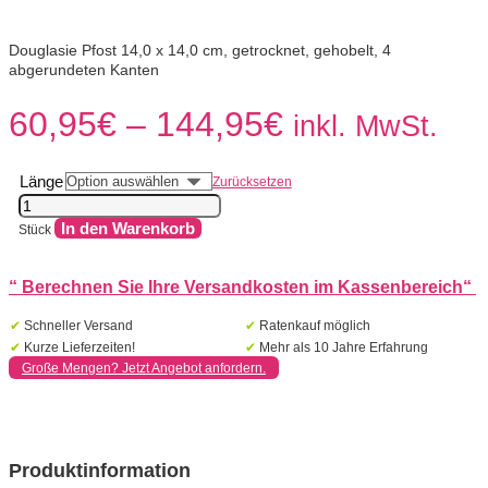
Douglasie Pfost 14,0 x 14,0 cm, getrocknet, gehobelt, 4
abgerundeten Kanten
Preisspanne:
60,95
€
–
144,95
€
inkl. MwSt.
60,95€
bis
144,95€
Länge
Zurücksetzen
Douglasie
Pfost
In den Warenkorb
Stück
14
x
14
“
Berechnen Sie Ihre Versandkosten im Kassenbereich
“
cm
Gehobelt
✔
Schneller Versand
✔
Ratenkauf möglich
mit
✔
Kurze Lieferzeiten!
✔
Mehr als 10 Jahre Erfahrung
4
Große Mengen? Jetzt Angebot anfordern.
abgerundeten
Kanten
Menge
Produktinformation