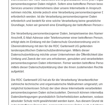
personenbezogener Daten möglich. Sofern eine betroffene Person beson
Services unseres Unternehmens über unsere Internetseite in Anspruch
nehmen möchte, könnte jedoch eine Verarbeitung personenbezogener D
erforderlich werden. Ist die Verarbeitung personenbezogener Daten
erforderlich und besteht für eine solche Verarbeitung keine gesetzliche
Grundlage, holen wir generell eine Einwilligung der betroffenen Person ei
Die Verarbeitung personenbezogener Daten, beispielsweise des Namens
Anschrift, E-Mail-Adresse oder Telefonnummer einer betroffenen Person,
erfolgt stets im Einklang mit der Datenschutz-Grundverordnung und in
Übereinstimmung mit den für die RDC Gartenwelt UG geltenden
landesspezifischen Datenschutzbestimmungen. Mittels dieser
Datenschutzerklärung möchte unser Unternehmen die Öffentlichkeit über A
Umfang und Zweck der von uns erhobenen, genutzten und verarbeiteten
personenbezogenen Daten informieren. Ferner werden betroffene Perso
mittels dieser Datenschutzerklärung über die ihnen zustehenden Rechte
aufgeklärt.
Die RDC Gartenwelt UG hat als für die Verarbeitung Verantwortlicher
zahlreiche technische und organisatorische Maßnahmen umgesetzt, um 
möglichst lückenlosen Schutz der über diese Internetseite verarbeiteten
personenbezogenen Daten sicherzustellen. Dennoch können internetbasi
Datenübertragungen grundsätzlich Sicherheitslücken aufweisen, sodass 
absoluter Schutz nicht gewährleistet werden kann. Aus diesem Grund steh