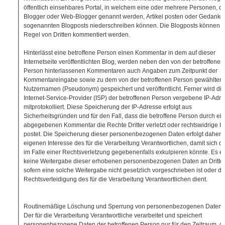
öffentlich einsehbares Portal, in welchem eine oder mehrere Personen, di
Blogger oder Web-Blogger genannt werden, Artikel posten oder Gedanke
sogenannten Blogposts niederschreiben können. Die Blogposts können i
Regel von Dritten kommentiert werden.
Hinterlässt eine betroffene Person einen Kommentar in dem auf dieser
Internetseite veröffentlichten Blog, werden neben den von der betroffenen
Person hinterlassenen Kommentaren auch Angaben zum Zeitpunkt der
Kommentareingabe sowie zu dem von der betroffenen Person gewählten
Nutzernamen (Pseudonym) gespeichert und veröffentlicht. Ferner wird di
Internet-Service-Provider (ISP) der betroffenen Person vergebene IP-Adr
mitprotokolliert. Diese Speicherung der IP-Adresse erfolgt aus
Sicherheitsgründen und für den Fall, dass die betroffene Person durch ei
abgegebenen Kommentar die Rechte Dritter verletzt oder rechtswidrige In
postet. Die Speicherung dieser personenbezogenen Daten erfolgt daher 
eigenen Interesse des für die Verarbeitung Verantwortlichen, damit sich d
im Falle einer Rechtsverletzung gegebenenfalls exkulpieren könnte. Es er
keine Weitergabe dieser erhobenen personenbezogenen Daten an Dritte,
sofern eine solche Weitergabe nicht gesetzlich vorgeschrieben ist oder de
Rechtsverteidigung des für die Verarbeitung Verantwortlichen dient.
Routinemäßige Löschung und Sperrung von personenbezogenen Daten
Der für die Verarbeitung Verantwortliche verarbeitet und speichert
personenbezogene Daten der betroffenen Person nur für den Zeitraum, de