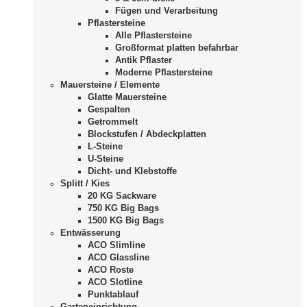
Fügen und Verarbeitung
Pflastersteine
Alle Pflastersteine
Großformat platten befahrbar
Antik Pflaster
Moderne Pflastersteine
Mauersteine / Elemente
Glatte Mauersteine
Gespalten
Getrommelt
Blockstufen / Abdeckplatten
L-Steine
U-Steine
Dicht- und Klebstoffe
Splitt / Kies
20 KG Sackware
750 KG Big Bags
1500 KG Big Bags
Entwässerung
ACO Slimline
ACO Glassline
ACO Roste
ACO Slotline
Punktablauf
Garteneinrichtung