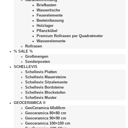
Briefkasten
Wassertische
Feuerelemente
Beeteinfassung
Holzlager
Pflanzkübel
Premium Rollrasen per Quadratmeter
Wasserelemente
Rollrasen
% SALE %
Großmengen
Sonderposten
SCHELLEVIS
Schellevis Platten
Schellevis Mauersteine
Schellevis Sitzelemente
Schellevis Bordsteine
Schellevis Blockstufen
Schellevis Muster
GEOCERAMICA ®
GeoCeramica 60x60cm
Geoceramica 80×80 cm
Geoceramica 90×90 cm
Geoceramica 100×100 cm