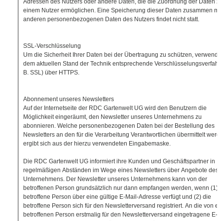
Adressen des Nutzers oder andere Daten, die die Zuordnung der Daten z
einem Nutzer ermöglichen. Eine Speicherung dieser Daten zusammen mi
anderen personenbezogenen Daten des Nutzers findet nicht statt.
SSL-Verschlüsselung
Um die Sicherheit Ihrer Daten bei der Übertragung zu schützen, verwende
dem aktuellen Stand der Technik entsprechende Verschlüsselungsverfahr
B. SSL) über HTTPS.
Abonnement unseres Newsletters
Auf der Internetseite der RDC Gartenwelt UG wird den Benutzern die
Möglichkeit eingeräumt, den Newsletter unseres Unternehmens zu
abonnieren. Welche personenbezogenen Daten bei der Bestellung des
Newsletters an den für die Verarbeitung Verantwortlichen übermittelt werd
ergibt sich aus der hierzu verwendeten Eingabemaske.
Die RDC Gartenwelt UG informiert ihre Kunden und Geschäftspartner in
regelmäßigen Abständen im Wege eines Newsletters über Angebote des
Unternehmens. Der Newsletter unseres Unternehmens kann von der
betroffenen Person grundsätzlich nur dann empfangen werden, wenn (1) 
betroffene Person über eine gültige E-Mail-Adresse verfügt und (2) die
betroffene Person sich für den Newsletterversand registriert. An die von ei
betroffenen Person erstmalig für den Newsletterversand eingetragene E-M