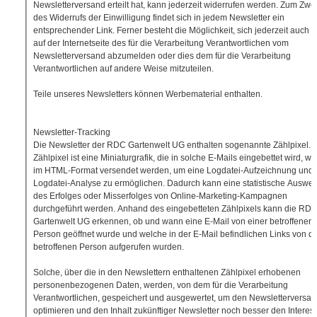
Newsletterversand erteilt hat, kann jederzeit widerrufen werden. Zum Zw
des Widerrufs der Einwilligung findet sich in jedem Newsletter ein
entsprechender Link. Ferner besteht die Möglichkeit, sich jederzeit auch d
auf der Internetseite des für die Verarbeitung Verantwortlichen vom
Newsletterversand abzumelden oder dies dem für die Verarbeitung
Verantwortlichen auf andere Weise mitzuteilen.
Teile unseres Newsletters können Werbematerial enthalten.
Newsletter-Tracking
Die Newsletter der RDC Gartenwelt UG enthalten sogenannte Zählpixel. 
Zählpixel ist eine Miniaturgrafik, die in solche E-Mails eingebettet wird, w
im HTML-Format versendet werden, um eine Logdatei-Aufzeichnung und 
Logdatei-Analyse zu ermöglichen. Dadurch kann eine statistische Auswer
des Erfolges oder Misserfolges von Online-Marketing-Kampagnen
durchgeführt werden. Anhand des eingebetteten Zählpixels kann die RD
Gartenwelt UG erkennen, ob und wann eine E-Mail von einer betroffenen
Person geöffnet wurde und welche in der E-Mail befindlichen Links von d
betroffenen Person aufgerufen wurden.
Solche, über die in den Newslettern enthaltenen Zählpixel erhobenen
personenbezogenen Daten, werden, von dem für die Verarbeitung
Verantwortlichen, gespeichert und ausgewertet, um den Newsletterversan
optimieren und den Inhalt zukünftiger Newsletter noch besser den Interes