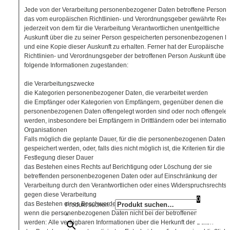
Jede von der Verarbeitung personenbezogener Daten betroffene Person 
das vom europäischen Richtlinien- und Verordnungsgeber gewährte Rech
jederzeit von dem für die Verarbeitung Verantwortlichen unentgeltliche
Auskunft über die zu seiner Person gespeicherten personenbezogenen D
und eine Kopie dieser Auskunft zu erhalten. Ferner hat der Europäische
Richtlinien- und Verordnungsgeber der betroffenen Person Auskunft über
folgende Informationen zugestanden:
die Verarbeitungszwecke
die Kategorien personenbezogener Daten, die verarbeitet werden
die Empfänger oder Kategorien von Empfängern, gegenüber denen die
personenbezogenen Daten offengelegt worden sind oder noch offengeleg
werden, insbesondere bei Empfängern in Drittländern oder bei internatio
Organisationen
Falls möglich die geplante Dauer, für die die personenbezogenen Daten
gespeichert werden, oder, falls dies nicht möglich ist, die Kriterien für die
Festlegung dieser Dauer
das Bestehen eines Rechts auf Berichtigung oder Löschung der sie
betreffenden personenbezogenen Daten oder auf Einschränkung der
Verarbeitung durch den Verantwortlichen oder eines Widerspruchsrechts
gegen diese Verarbeitung
0
das Bestehen eines Beschwerderechts bei einer Aufsichtsbehörde
Produkt suchen…
wenn die personenbezogenen Daten nicht bei der betroffenen Person er
×
werden: Alle verfügbaren Informationen über die Herkunft der Daten