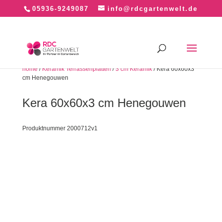
05936-9249087
info@rdcgartenwelt.de
home
/
Keramik Terrassenplatten
/
3 cm Keramik
/ Kera 60x60x3
cm Henegouwen
Kera 60x60x3 cm Henegouwen
Produktnummer 2000712v1