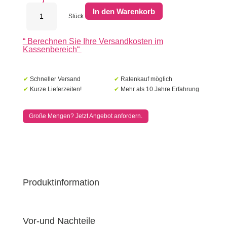
Kera
In den Warenkorb
60x60x3
Stück
cm
Henegouwen
“
Berechnen Sie Ihre Versandkosten im
Menge
Kassenbereich
“
✔
Schneller Versand
✔
Ratenkauf möglich
✔
Kurze Lieferzeiten!
✔
Mehr als 10 Jahre Erfahrung
Große Mengen? Jetzt Angebot anfordern.
Produktinformation
Vor-und Nachteile