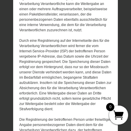
Verarbeitung Verantwortliche kann die Weitergabe an
einen oder mehrere Auftragsverarbeiter, beispielsweise
einen Paketdienstleister, veranlassen, der die
personenbezogenen Daten ebenfalls ausschließlich für
eine interne Verwendung, die dem für die Verarbeitung
Verantwortlichen zuzurechnen ist, nutzt.
Durch eine Registrierung auf der Internetseite des für die
Verarbeitung Verantwortlichen wird ferner die vom
Internet-Service-Provider (ISP) der betroffenen Person
vergebene IP-Adresse, das Datum sowie die Uhrzeit der
Registrierung gespeichert. Die Speicherung dieser Daten
erfolgt vor dem Hintergrund, dass nur so der Missbrauch
unserer Dienste verhindert werden kann, und diese Daten
im Bedarfsfall ermöglichen, begangene Straftaten
aufzuklären. Insofern ist die Speicherung dieser Daten zur
Absicherung des für die Verarbeitung Verantwortlichen
erforderlich. Eine Weitergabe dieser Daten an Dritte
erfolgt grundsätzlich nicht, sofern keine gesetzliche Pflicht
zur Weitergabe besteht oder die Weitergabe der
0
Strafverfolgung dient.
Die Registrierung der betroffenen Person unter freiwilliger
Angabe personenbezogener Daten dient dem für die
Verarbeitung Verantwortlichen dazu, der betroffenen